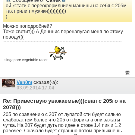
Сообщение от
Санек
ой кстати с переоформлнием машины на себя с 205м
так прилип мужики))))))))))))
)
Можно поподробней?
Тоже светит))) А Денннис перенапугал меня по этому
поводу(((
singapore vegetable racer
Ven0m
сказал(-а):
03.09.2014
17:04
Re: Привествую уважаемые)))свап с 205го на
207й)))
205 по сравнению с 207 от лупатой сти будет сильно
слабоват,тем более что 205 от форика а они зажаты
чутка. На 207 будет дуть по идее в стоке 1.4 пик и 1.2
рабочее. Сначало будет страшно,потом привыкнешь