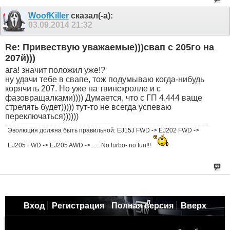
WoofKiller
сказал(-а):
03.09.2014
21:32
Re: Привествую уважаемые)))свап с 205го на
207й)))
ага! значит положил уже!?
ну удачи тебе в свапе, тож подумываю когда-нибудь
корячить 207. Но уже на твинскролле и с
фазовращалками)))) Думается, что с ГП 4.444 ваще
стрелять будет))))) тут-то не всегда успеваю
переключаться))))))
Эволюция должна быть правильной: EJ15J FWD -> EJ202 FWD ->
EJ205 FWD -> EJ205 AWD ->...... No turbo- no fun!!!
Вход
Регистрация
Полная версия
Вверх