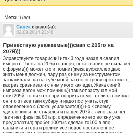
Метки:
Нет
Санек
сказал(-а):
02.09.2014
23:46
Привествую уважаемые)))свап с 205го на
207й)))
Злравствуйте товарисчи! итак 3 года назад я свапил
импрю с 15ежа на 205й от форя, пока свапил не вылазил
с форума))) может кто и помнит(жека вуфкиллер даж
знать меня должен, пару раз к нему за инструментом
заскакивали, да на субе моей раз по острову прокатился,
как раз сравнивали с ним у кого как едет, Жека синий
импреза вагон мож помнишь)) так вот застучал мой
ежик205й, то ли я его приговорить помог то ли вспомнил
он что эт все таки субару и надо постучать, стук
определенно с блока, усиливается))) но к своему
удивлению я не отчаялся и нашел 207й с лупоглаза нет
твин нет фазы за 80тыр, определенно его воткну уже
предоплатил) пробег 100тыс сделан то100 в япе
сальники и гера и ролики усе новое поставленное