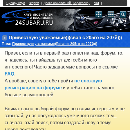
Single Sign On provided by
vBSSO
1
2
3
4
5
6
7
8
9
10
11
12
13
14
15
16
17
18
19
20
21
22
23
24
25
26
27
28
29
30
31
32
33
34
35
36
37
38
39
40
41
42
43
Привествую уважаемые)))свап с 205го на 207й)))
Тема:
Привествую уважаемые)))свап с 205го на 207й)))
Привет, если ты в первый раз попал на наш форум, то,
я надеюсь, ты найдешь тут для себя много
интересного! Часто задаваемые вопросы по ссылке
FAQ
.
А вообще, советую тебе пройти
не сложную
регистрацию на форуме
и у тебя станет намного
больше возможностей!
Внимательно выбирай форум по своим интересам и не
забывай, у нас обсуждалось уже много всяких тем...
сначала юзай поиск, потом создавай новую тему!
Добро пожаловать!