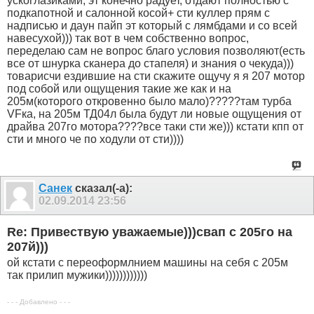
ускоглазиками, эт конечно радует, отдают полностью с
подкапотной и салонной косой+ сти куллер прям с
надписью и даун пайп эт который с лямбдами и со всей
навесухой))) так вот в чем собственно вопрос,
переделаю сам не вопрос благо условия позволяют(есть
все от шнурка сканера до стапеля) и знания о чекуда)))
товарисчи ездившие на сти скажите ощучу я я 207 мотор
под собой или ощущения такие же как и на
205м(которого откровенно было мало)?????там турба
VFка, на 205м ТД04л была будут ли новые ощущения от
драйва 207го мотора????все таки сти же))) кстати кпп от
сти и много че по ходули от сти))))
Санек
сказал(-а):
02.09.2014
23:56
Re: Привествую уважаемые)))свап с 205го на
207й)))
ой кстати с переоформлнием машины на себя с 205м
так прилип мужики))))))))))))
- - - Добавлено - - -