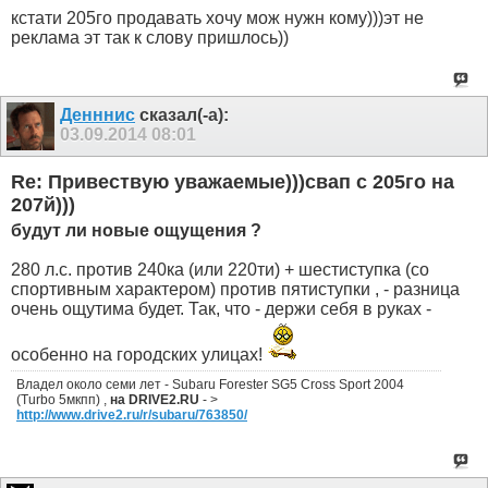
кстати 205го продавать хочу мож нужн кому)))эт не
реклама эт так к слову пришлось))
Денннис
сказал(-а):
03.09.2014
08:01
Re: Привествую уважаемые)))свап с 205го на
207й)))
будут ли новые ощущения ?
280 л.с. против 240ка (или 220ти) + шестиступка (со
спортивным характером) против пятиступки , - разница
очень ощутима будет. Так, что - держи себя в руках -
особенно на городских улицах!
Владел около семи лет - Subaru Forester SG5 Cross Sport 2004
(Turbo 5мкпп) ,
на DRIVE2.RU
- >
http://www.drive2.ru/r/subaru/763850/