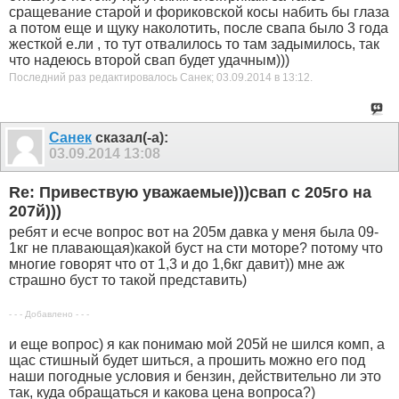
сращевание старой и фориковской косы набить бы глаза
а потом еще и щуку наколотить, после свапа было 3 года
жесткой е.ли , то тут отвалилось то там задымилось, так
что надеюсь второй свап будет удачным)))
Последний раз редактировалось Санек; 03.09.2014 в
13:12
.
Санек
сказал(-а):
03.09.2014
13:08
Re: Привествую уважаемые)))свап с 205го на
207й)))
ребят и есче вопрос вот на 205м давка у меня была 09-
1кг не плавающая)какой буст на сти моторе? потому что
многие говорят что от 1,3 и до 1,6кг давит)) мне аж
страшно буст то такой представить)
- - - Добавлено - - -
и еще вопрос) я как понимаю мой 205й не шился комп, а
щас стишный будет шиться, а прошить можно его под
наши погодные условия и бензин, действительно ли это
так, куда обращаться и какова цена вопроса?)