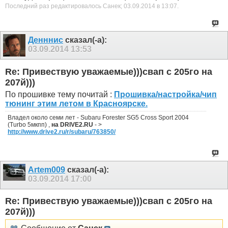
Последний раз редактировалось Санек; 03.09.2014 в
13:07
.
Денннис
сказал(-а):
03.09.2014
13:53
Re: Привествую уважаемые)))свап с 205го на
207й)))
По прошивке тему почитай :
Прошивка/настройка/чип
тюнинг этим летом в Красноярске.
Владел около семи лет - Subaru Forester SG5 Cross Sport 2004
(Turbo 5мкпп) ,
на DRIVE2.RU
- >
http://www.drive2.ru/r/subaru/763850/
Artem009
сказал(-а):
03.09.2014
17:00
Re: Привествую уважаемые)))свап с 205го на
207й)))