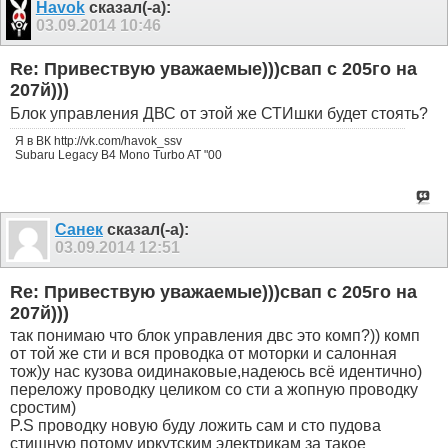
Havok
сказал(-а):
03.09.2014
10:46
Re: Привествую уважаемые)))свап с 205го на
207й)))
Блок управления ДВС от этой же СТИшки будет стоять?
Я в ВК http://vk.com/havok_ssv
Subaru Legacy B4 Mono Turbo AT "00
Санек
сказал(-а):
03.09.2014
12:51
Re: Привествую уважаемые)))свап с 205го на
207й)))
так понимаю что блок управления двс это комп?)) комп
от той же сти и вся проводка от моторки и салонная
тож)у нас кузова оидинаковые,надеюсь всё идентично)
переложу проводку целиком со сти а жопную проводку
сростим)
P.S проводку новую буду ложить сам и сто пудова
стишную потому иркутским электрикам за такое