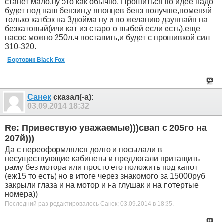
станет мало,ну это как обычно. Прошиться по идее надо
будет под наш бензин,у японцев бенз получше,поменяй
только катбэк на 3дюйма ну и по желанию даунпайп на
безкатовый(или кат из старого выбей если есть),еще
насос можно 250л.ч поставить,и будет с прошивкой сил
310-320.
Бортовик Black Fox
Санек
сказал(-а):
03.09.2014
18:32
Re: Привествую уважаемые)))свап с 205го на
207й)))
Да с переоформлялся долго и посылали в
несуществующие кабинеты и предлогали притащить
раму без мотора или просто его положить под капот
(еж15 то есть) но в итоге через знакомого за 15000руб
закрыли глаза и на мотор и на глушак и на потертые
номера))
Последний раз редактировалось Санек; 03.09.2014 в
18:35
.