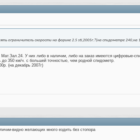
нять ограничитель скорости на форике 2.5 sti,2005г.?(на спидометре 240,н
 Мат.Зал.24. У них либо в наличии, либо на заказ имеются цифровые-сп
ь до 350 км/ч. с большей точностью, чем родной спидометр.
0р. (на декабрь 2007г)
аличии-видно желающих много ездить без стопора