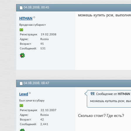
04.08.2008,
00:45
можешь купить рсм, выполняе
HITMAN
Вроде как субарист
Регистрация
19.02.2008
Адрес
Russia
Возраст
45
Сообщений
531
04.08.2008,
08:47
Lewd
Сообщение от
HITMAN
Был зачат в субару
можешь купить рсм, вы
Регистрация
22.10.2007
Адрес
Russia
Сколько стоит? Где есть?
Возраст
42
Сообщений
2,441