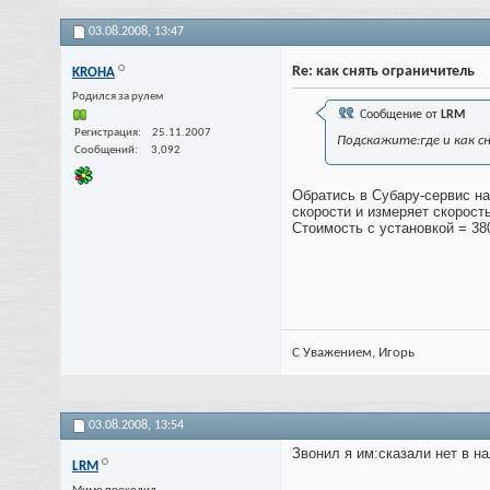
03.08.2008,
13:47
Re: как снять ограничитель
KROHA
Родился за рулем
Сообщение от
LRM
Регистрация
25.11.2007
Подскажите:где и как с
Сообщений
3,092
Обратись в Субару-сервис на
скорости и измеряет скорост
Стоимость с установкой = 380
С Уважением, Игорь
03.08.2008,
13:54
Звонил я им:сказали нет в н
LRM