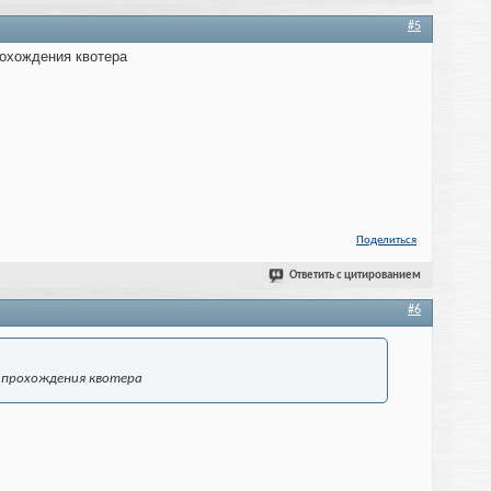
#5
рохождения квотера
Поделиться
Ответить с цитированием
#6
я прохождения квотера