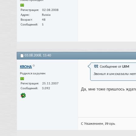
Мимо проходил
Регистрация
02.08.2008
Адрес
Russia
Возраст
48
Сообщений
5
03.08.2008,
15:40
KROHA
Сообщение от
LRM
Родился за рулем
Звонил я им:сказали не
Регистрация
25.11.2007
Сообщений
3,092
Да, мне тоже пришлось ждать
С Уважением, Игорь