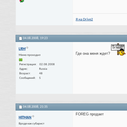
Я на Drive2
04.08.2008,
19:23
LRM
Где она меня ждет?
Мимо проходил
Регистрация
02.08.2008
Адрес
Russia
Возраст
48
Сообщений
5
04.08.2008,
21:35
FOREG продает
HITMAN
Вроде как субарист