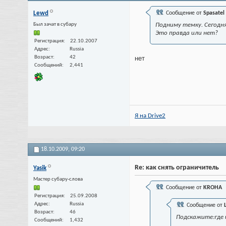
Lewd
Сообщение от
Spasatel
Был зачат в субару
Подниму темку. Сегодня
Это правда или нет?
Регистрация
22.10.2007
Адрес
Russia
Возраст
42
нет
Сообщений
2,441
Я на Drive2
18.10.2009,
09:20
Re: как снять ограничитель
Yasik
Мастер субару-слова
Сообщение от
KROHA
Регистрация
25.09.2008
Адрес
Russia
Сообщение от
Возраст
46
Подскажите:где 
Сообщений
1,432