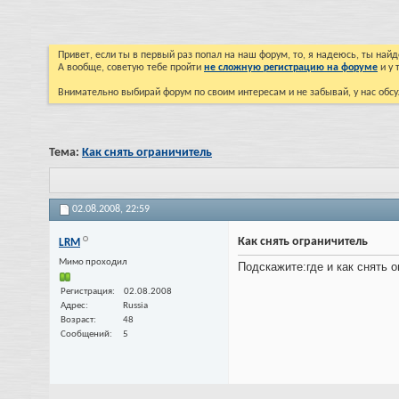
Привет, если ты в первый раз попал на наш форум, то, я надеюсь, ты на
А вообще, советую тебе пройти
не сложную регистрацию на форуме
и у 
Внимательно выбирай форум по своим интересам и не забывай, у нас обсу
Тема:
Как снять ограничитель
02.08.2008,
22:59
Как снять ограничитель
LRM
Мимо проходил
Подскажите:где и как снять о
Регистрация
02.08.2008
Адрес
Russia
Возраст
48
Сообщений
5