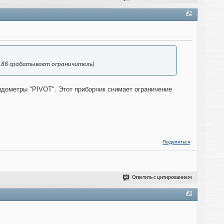
#2
а 188 срабатывает ограничитель)
идометры "PIVOT". Этот приборчик снимает ограничение
Поделиться
Ответить с цитированием
#3