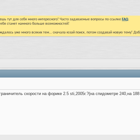
йдешь тут для себя много интересного! Часто задаваемые вопросы по ссылке
FAQ
.
тебя станет намного больше возможностей!
ждалось уже много всяких тем... сначала юзай поиск, потом создавай новую тему! До
граничитель скорости на форике 2.5 sti,2005г.?(на спидометре 240,на 18