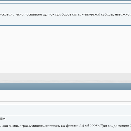
 сказали, если поставит щиток приборов от сингапурской субары, неважно 
LRM
и как снять ограничитель скорости на форике 2.5 sti,2005г.?(на спидометр