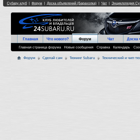
Главная
Что нового?
Форум
Чат
Доска 
Главная страница форума
Новые сообщения
Справка
Календарь
Соо
Форум
Сделай сам
Тюнинг Subaru
Технический и чип-тю