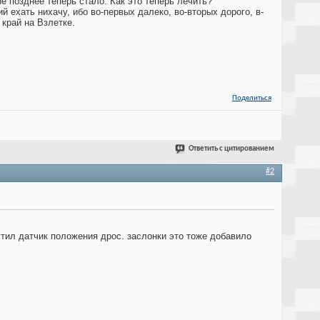
е позднее теперь стало. Как это теперь лечить?
 ехать нихачу, ибо во-первых далеко, во-вторых дорого, в-
 край на Взлетке.
Поделиться
Ответить с цитированием
#2
тил датчик положения дрос. заслонки это тоже добавило