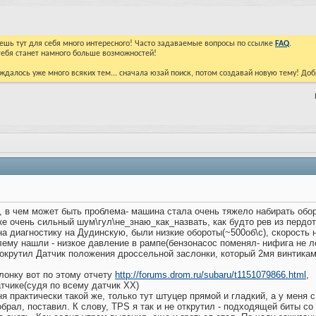
йдешь тут для себя много интересного! Часто задаваемые вопросы по ссылке
FAQ
.
тебя станет намного больше возможностей!
ждалось уже много всяких тем... сначала юзай поиск, потом создавай новую тему! До
 в чем может быть проблема- машина стала очень тяжело набирать обор
ке очень сильный шум\гул\не_знаю_как_назвать, как будто рев из пердот
на диагностику на Дудинскую, были низкие обороты(~500об\с), скорость 
ему нашли - низкое давление в рампе(бензонасос поменял- нифига не лег
покрутил Датчик положения дроссельной заслонки, который 2мя винтикам
лонку вот по этому отчету
http://forums.drom.ru/subaru/t1151079866.html
,
атчике(судя по всему датчик ХХ)
ня практически такой же, только тут штуцер прямой и гладкий, а у меня 
рал, поставил. К слову, TPS я так и не открутил - подходящей биты со з