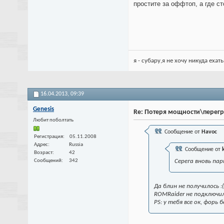
простите за оффтоп, а где с
я - субару,я не хочу никуда еха
16.04.2013,
09:39
Genesis
Re: Потеря мощности\перег
Любит поболтать
Сообщение от
Havoc
Регистрация
05.11.2008
Адрес
Russia
Сообщение от
Возраст
42
Сообщений
342
Серега вновь пар
Да блин не получилось :
ROMRaider не подключилс
PS: у тебя все ок, форь б