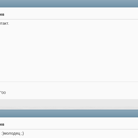
рев
такт.
 "00
рев
:)молодец ;)