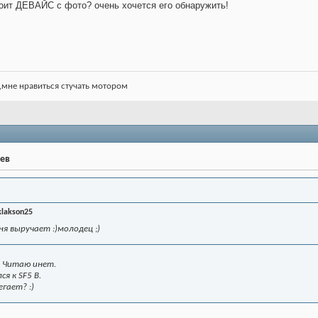
тоит ДЕВАЙС с фото? очень хочется его обнаружить!
ть,мне нравиться стучать мотором
рев
klakson25
ня выручает :)молодец ;)
( Читаю инет.
я к SF5 B.
егает? :)