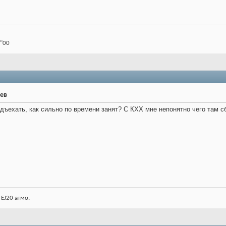
 "00
рев
одъехать, как сильно по времени занят? С КХХ мне непонятно чего там с
 EJ20 атмо.