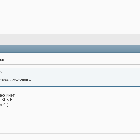
рев
5
чает :)молодец ;)
аю инет.
 SF5 B.
т? :)