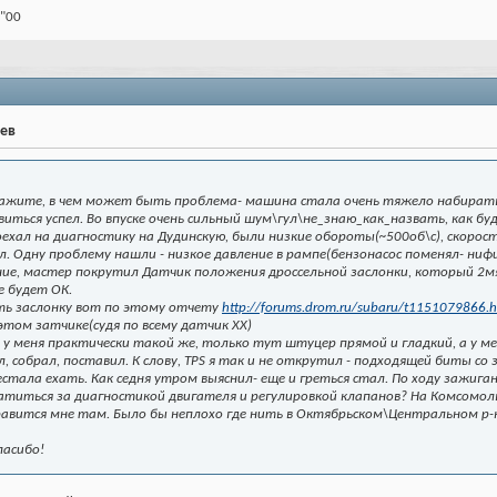
 "00
рев
ажите, в чем может быть проблема- машина стала очень тяжело набирать 
виться успел. Во впуске очень сильный шум\гул\не_знаю_как_назвать, как бу
ехал на диагностику на Дудинскую, были низкие обороты(~500об\с), скорост
 Одну проблему нашли - низкое давление в рампе(бензонасос поменял- нифига
ие, мастер покрутил Датчик положения дроссельной заслонки, который 2мя
е будет ОК.
ь заслонку вот по этому отчету
http://forums.drom.ru/subaru/t1151079866.h
том затчике(судя по всему датчик ХХ)
 у меня практически такой же, только тут штуцер прямой и гладкий, а у ме
 собрал, поставил. К слову, TPS я так и не открутил - подходящей биты со з
естала ехать. Как седня утром выяснил- еще и греться стал. По ходу зажига
титься за диагностикой двигателя и регулировкой клапанов? На Комсомольс
равится мне там. Было бы неплохо где нить в Октябрьском\Центральном р-на
пасибо!