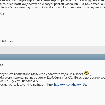
а ехать. Как седня утром выяснил- еще и греться стал. По ходу зажигани
я за диагностикой двигателя и регулировкой клапанов? На Комсомольский
. Было бы неплохо где нить в Октябрьском\Центральном р-нах, ну или на
бо!
 EJ20 атмо.
рев
впускном коллекторе (датчиков холостого хода не бывает
).
то его положение, из-за этого 1100об/мин на ХХ. Плюс еще мастер кру
тил, цэшку хоть цеплял?!??
посмотреть. Может что найдем. Пиши
http://vk.com/havok_82
.