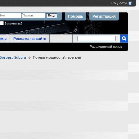
Помощь
Регистрация
Запомнить?
омы
Реклама на сайте
Расширенный поиск
богрева Subaru
Потеря мощности\перегрев