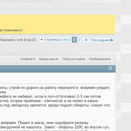
бро пожаловать!
Страница 1 из 2
1
2
Показано с 1 по 15 из 23
Последняя
LinkBack
Опции темы
Поиск по теме
Отображение
#1
оты, утром по дороге на работу перегрелся, вовремя увидел,
ока.
нифига не набирал, если в пол-оттупливал 2-3 сек потом
че), вторая проблема - сбитое(так и не понял в какую
и под звёздочку крепится, вроде поднял обороты, сказал что
с ребрами. Пошел в магаз, мне подобрали резинку
вездочкой не нашлось. Завел - обороты 1100, во впуске гул,