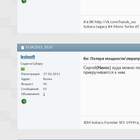
Я в ВК http://vk.com/havok_ssv
Subaru Legacy B4 Mono Turbo AT
15.04.2013,
10:37
levinsoft
Re: Потеря мощности\перег
Cидел в Субару
Сергей(
Havoc
) куда можно п
прикручивается к ним.
Регистрация
27.06.2011
Адрес
Russia
Возраст
40
Сообщений
55
Объявления
1
JDM Subaru Forester SF5 1999г.в.