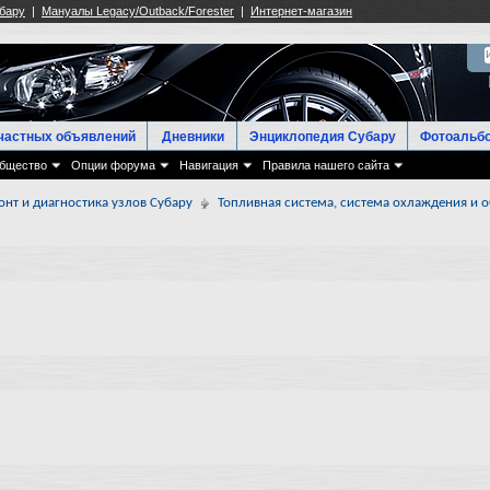
частных объявлений
Дневники
Энциклопедия Субару
Фотоальб
бщество
Опции форума
Навигация
Правила нашего сайта
онт и диагностика узлов Субару
Топливная система, система охлаждения и о