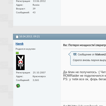
Регистрация
13.06.2012
Адрес
Russia
Возраст
39
Сообщений
43
16.04.2013,
09:21
Havok
Re: Потеря мощности\перег
Родился за рулем
Сообщение от
klakson2
Серега вновь парня выру
Да блин не получилось :( Чит
Регистрация
25.10.2007
ROMRaider не подключился к
Адрес
Красноярск
PS: у тебя все ок, форь бегае
Сообщений
3,065