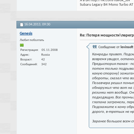
Я в ВК http://vk.com/havok_ssv
Subaru Legacy B4 Mono Turbo AT
16.04.2013,
09:30
Genesis
Re: Потеря мощности\перег
Любит поболтать
Сообщение от
levinsoft
Регистрация
05.11.2008
Камрады привет. Подск
Адрес
Russia
вовремя увидел, остано
Возраст
42
Предыстория такая - по
Сообщений
342
потом только подрывал.
какую сторону) зажиган
обороты, сказал что вс
Позавчера решил помыт
обнаружил что вот на э
резинки нет вообще. Он
подходящую. Все промыл,
глапана загремели, пер
Подскажите к кому обра
дорого, в-третьих не н
Заранее большое всем с