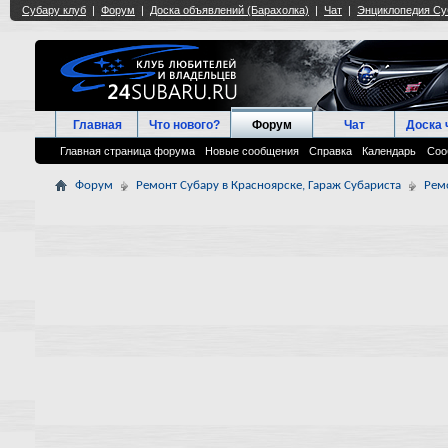
Главная
Что нового?
Форум
Чат
Доска 
Главная страница форума
Новые сообщения
Справка
Календарь
Соо
Форум
Ремонт Субару в Красноярске, Гараж Субариста
Рем