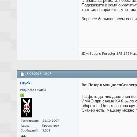
глапана загремели, перестал
Подскажите к кому обратитьс
третьих не нравится мне там
Заранее большое всем спаси
JDM Subaru Forester SF5 1999г.в.
15.04.2013,
10:26
Havok
Re: Потеря мощности\перег
Родился за рулем
На фото датчик давления во 
ИМХО при съеме КХХ было сби
оборотов. Он его на глаз кру
Сканер есть, машину можно 
Регистрация
25.10.2007
Адрес
Красноярск
Сообщений
3,065