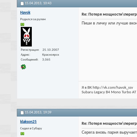
15.04.2013,
10:43
Havok
Re: Потеря мощности\перег
Родился за рулем
Пиши в личку или лучше вкон
Регистрация
25.10.2007
Адрес
Красноярск
Сообщений
3,065
Я в ВК http://vk.com/havok_ssv
Subaru Legacy B4 Mono Turbo AT
15.04.2013,
19:39
klakson25
Re: Потеря мощности\перег
Cидел в Субару
Серега вновь парня выручает 