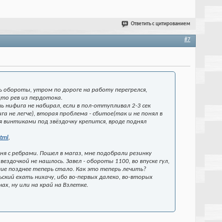
Ответить с цитированием
#7
обороты, утром по дороге на работу перегрелся,
дто рев из пердотока.
ь нифига не набирал, если в пол-оттупливал 2-3 сек
 не легче), вторая проблема - сбитое(так и не понял в
 винтиками под звёздочку крепится, вроде поднял
tml
,
ня с ребрами. Пошел в магаз, мне подобрали резинку
вездочкой не нашлось. Завел - обороты 1100, во впуске гул,
ние позднее теперь стало. Как это теперь лечить?
кий ехать нихачу, ибо во-первых далеко, во-вторых
х, ну или на край на Взлетке.