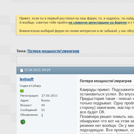
Привет, если ты в первый раз попал на наш форум, то, я надеюсь, ты на
А вообще, советую тебе пройти
не сложную регистрацию на форуме
и у 
Внимательно выбирай форум по своим интересам и не забывай, у нас обсу
Тема:
Потеря мощности\перегрев
15.04.2013,
09:29
levinsoft
Потеря мощности\перегрев
Cидел в Субару
Камрады привет. Подскажите,
остановиться успел. Во впус
Регистрация
27.06.2011
Предыстория такая - поехал 
Адрес
Russia
только подрывал. Одну пробл
Возраст
40
сторону) зажигание, мастер 
Сообщений
55
все будет ОК.
Объявления
1
Позавчера решил помыть зас
обнаружил что вот на этом з
резинки нет вообще. Он у ме
подходящую. Все промыл, соб