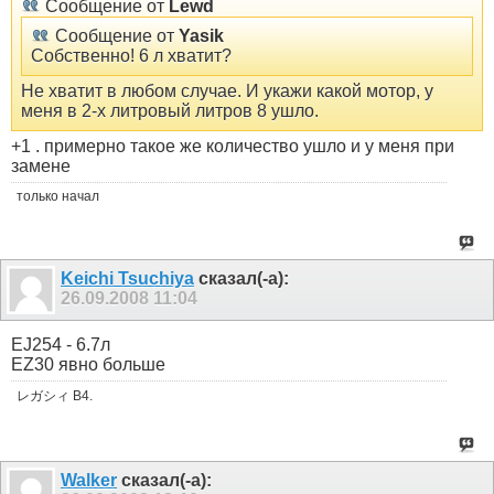
Сообщение от
Lewd
Сообщение от
Yasik
Собственно! 6 л хватит?
Не хватит в любом случае. И укажи какой мотор, у
меня в 2-х литровый литров 8 ушло.
+1 . примерно такое же количество ушло и у меня при
замене
только начал
Keichi Tsuchiya
сказал(-а):
26.09.2008
11:04
EJ254 - 6.7л
EZ30 явно больше
レガシィ B4.
Walker
сказал(-а):