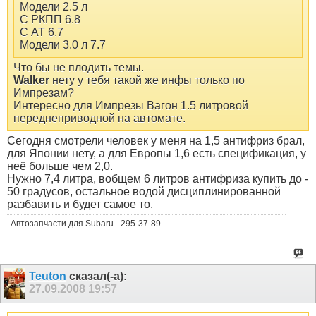
Модели 2.5 л
С РКПП 6.8
С АТ 6.7
Модели 3.0 л 7.7
Что бы не плодить темы.
Walker
нету у тебя такой же инфы только по
Импрезам?
Интересно для Импрезы Вагон 1.5 литровой
переднеприводной на автомате.
Сегодня смотрели человек у меня на 1,5 антифриз брал,
для Японии нету, а для Европы 1,6 есть спецификация, у
неё больше чем 2,0.
Нужно 7,4 литра, вобщем 6 литров антифриза купить до -
50 градусов, остальное водой дисциплинированной
разбавить и будет самое то.
Автозапчасти для Subaru - 295-37-89.
Teuton
сказал(-а):
27.09.2008
19:57