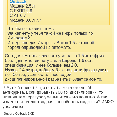
Outback
Модели 2.5 л
С РКПП 6.8
С АТ 6.7
Модели 3.0 л 7.7
Что бы не плодить темы.
Walker
нету у тебя такой же инфы только по
Импрезам?
Интересно для Импрезы Вагон 1.5 литровой
переднеприводной на автомате.
Сегодня смотрели человек у меня на 1,5 антифриз
брал, для Японии нету, а для Европы 1,6 есть
спецификация, у неё больше чем 2,0.
Нужно 7,4 литра, вобщем 6 литров антифриза купить
до - 50 градусов, остальное водой
дисциплинированной разбавить и будет самое то.
В Аут 2.5 надо 6.7 л, а есть 6 л зеленого до -50
антифриза. Если добавить 700 гр. дистилировки, то
нижняя температура уменьшится - это понятно. А как
изменится теплоотводная способность жидкости? ИМХО
увеличится..
Subaru Outback 2.0D