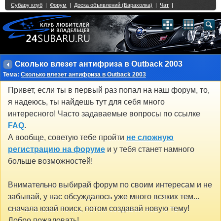
Single Sign On provided by
vBSSO
1
2
3
4
5
6
7
8
9
10
11
12
13
14
15
16
17
18
19
20
21
22
23
24
25
26
27
28
29
30
31
32
33
34
35
36
37
38
39
40
41
42
43
Сколько влезет антифриза в Outback 2003
Тема:
Сколько влезет антифриза в Outback 2003
Привет, если ты в первый раз попал на наш форум, то,
я надеюсь, ты найдешь тут для себя много
интересного! Часто задаваемые вопросы по ссылке
FAQ
.
А вообще, советую тебе пройти
не сложную
регистрацию на форуме
и у тебя станет намного
больше возможностей!
Внимательно выбирай форум по своим интересам и не
забывай, у нас обсуждалось уже много всяких тем...
сначала юзай поиск, потом создавай новую тему!
Добро пожаловать!