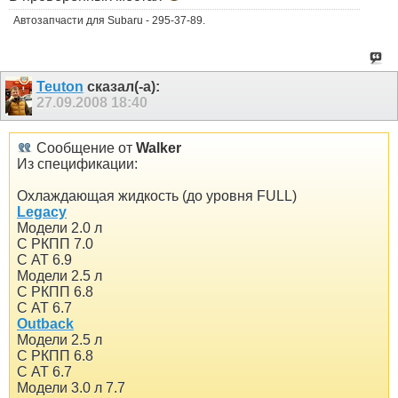
Автозапчасти для Subaru - 295-37-89.
Teuton
сказал(-а):
27.09.2008
18:40
Сообщение от
Walker
Из спецификации:
Охлаждающая жидкость (до уровня FULL)
Legacy
Модели 2.0 л
С РКПП 7.0
С АТ 6.9
Модели 2.5 л
С РКПП 6.8
С АТ 6.7
Outback
Модели 2.5 л
С РКПП 6.8
С АТ 6.7
Модели 3.0 л 7.7