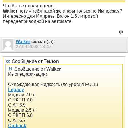
Что бы не плодить темы.
Walker
нету у тебя такой же инфы только по Импрезам?
Интересно для Импрезы Вагон 1.5 литровой
переднеприводной на автомате.
Walker
сказал(-а):
27.09.2008
18:47
Сообщение от
Teuton
Сообщение от
Walker
Из спецификации:
Охлаждающая жидкость (до уровня FULL)
Legacy
Модели 2.0 л
С РКПП 7.0
С АТ 6.9
Модели 2.5 л
С РКПП 6.8
С АТ 6.7
Outback