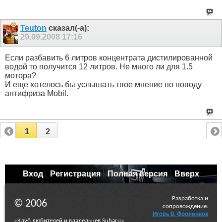
Teuton
сказал(-а):
29.09.2008
17:16
Если разбавить 6 литров концентрата дистилированной
водой то получится 12 литров. Не много ли для 1.5
мотора?
И еще хотелось бы услышать твое мнение по поводу
антифриза Mobil.
1
2
Вход
Регистрация
Полная версия
Вверх
Разработка и
© 2006
сопровождение:
Игорь В. Фроленков
«Клуб любителей и владельцев Subaru»,