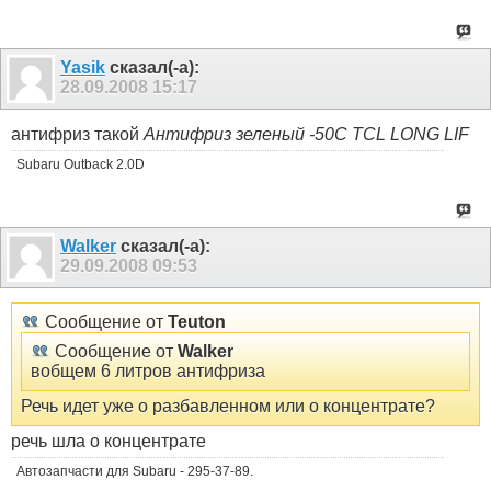
Yasik
сказал(-а):
28.09.2008
15:17
антифриз такой
Антифриз зеленый -50C TCL LONG LIF
Subaru Outback 2.0D
Walker
сказал(-а):
29.09.2008
09:53
Сообщение от
Teuton
Сообщение от
Walker
вобщем 6 литров антифриза
Речь идет уже о разбавленном или о концентрате?
речь шла о концентрате
Автозапчасти для Subaru - 295-37-89.