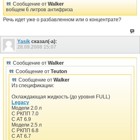
Сообщение от
Walker
вобщем 6 литров антифриза
Речь идет уже о разбавленном или о концентрате?
Yasik
сказал(-а):
28.09.2008
15:07
Сообщение от
Walker
Сообщение от
Teuton
Сообщение от
Walker
Из спецификации:
Охлаждающая жидкость (до уровня FULL)
Legacy
Модели 2.0 л
С РКПП 7.0
С АТ 6.9
Модели 2.5 л
С РКПП 6.8
С АТ 6.7