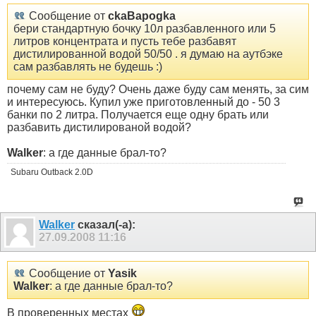
Сообщение от
ckaBapogka
бери стандартную бочку 10л разбавленного или 5
литров концентрата и пусть тебе разбавят
дистилированной водой 50/50 . я думаю на аутбэке
сам разбавлять не будешь :)
почему сам не буду? Очень даже буду сам менять, за сим
и интересуюсь. Купил уже приготовленный до - 50 3
банки по 2 литра. Получается еще одну брать или
разбавить дистилированой водой?
Walker
: а где данные брал-то?
Subaru Outback 2.0D
Walker
сказал(-а):
27.09.2008
11:16
Сообщение от
Yasik
Walker
: а где данные брал-то?
В проверенных местах