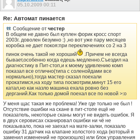
05.10.2009
00:11
Re: Автомат пинается
Сообщение от
честер
В общем не давно был куплен форик кросс спорт
2003г. доволен безумно :) ,но вот уже пару месяцев
коробка не дает покоя:при переключениях со 2 на 3
пинок очень такой не хороший
.Причем не всегда
бывает,особенно когда едешь медленно.Съездил на
диагностику в Пит-стоп,и к моему удивлению комп
показал все отлично(типа с соленойдами все
нормально),тогда мастер сказал поехали
прокатимся,на ходу типа посмотрим,минут 15 его
катал,но как назло машина ехала ровно без
дерганий.Как только домой поехал все по новой >:o
У меня щас такая же проблема! Уже где только не был !
Отсутствие ошибки на скане в пит-стопе ещё не
показатель, некоторые сканы могут не видеть ошибок. Я
в двух серовисах сканировал ошибки ни чё не
показывало, пока не заехал на мате-залки, показало
ошибку 31 датчик на клапане холостого хода (который я
заменил изменений не произошло) или блок управления