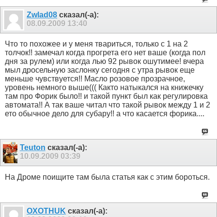
Zwlad08
сказал(-а):
08.09.2009
13:40
Что то похожее и у меня твариться, только с 1 на 2
толчок!! замечал когда прогрета его нет ваше (когда пол
дня за рулем) или когда лью 92 рывок ошутимее! вчера
мыл дросельную заслонку сегодня с утра рывок еще
меньше чувствуется!! Масло розовое прозрачное,
уровень немного выше((( Както натыкался на книжечку
там про Форик было!! и такой пункт был как регулировка
автомата!! А так ваше читал что такой рывок между 1 и 2
ето обычное дело для субару!! а что касается форика....
Teuton
сказал(-а):
10.09.2009
03:39
На Дроме поищите там была статья как с этим бороться.
OXOTHUK
сказал(-а):