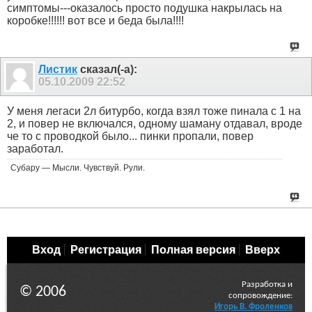
симптомы---оказалось просто подушка накрылась на
коробке!!!!!! вот все и беда была!!!!
Листик
сказал(-а):
05.10.2009
22:52
У меня легаси 2л битурбо, когда взял тоже пинала с 1 на
2, и повер не включался, одному шаману отдавал, вроде
че то с проводкой было... пинки пропали, повер
заработал.
Субару — Мысли. Чувствуй. Рули.
Вход
Регистрация
Полная версия
Вверх
Разработка и
© 2006
сопровождение:
Игорь В. Фроленков