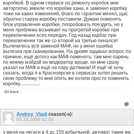
коробкой. В одном сервисе по ремонту коробок мне
автортетно зявили что коробке хана, я заменил коробку
тоже ни каких изменений, благо по гарантии менял, щас
обратно старую коробку поставили. Думаю поменять
блок управления коробки, попробовать поездить. но у
меня проблема возникает на прогретой коробке при
переключении всех передач. Год назад карбас при
переключении так же со второй на третью пинался!
Вылечилось всё заменой МАФ, но у меня ошибка
вылезла при сканировании. На дроме задавал вопрос по
причине, ещё дотого как МАФ поменять, там мне парень
по моему мэйдэй он модератор вроде, он мне сразу
указал на МАФ и ещё на пару датчиков! И ещё чё хочу
сказать, когда я в Красноярске в сервисах хотел решить
свою проблему то мне опять же хотели просто поменять
коробку.................
В4 black
Andrey_Vladi
сказал(-а):
05.10.2009
02:04
у меня на легаси в 4 рс 155 кобыльной, автомат такие же