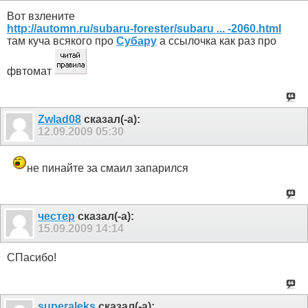
Вот взлените
http://automn.ru/subaru-forester/subaru ... -2060.html
там куча всякого про
Субару
а ссылочка как раз про
фвтомат
Zwlad08
сказал(-а):
12.09.2009
05:30
не пинайте за смаил запарился
честер
сказал(-а):
15.09.2009
14:14
СПасибо!
superaleks
сказал(-а):