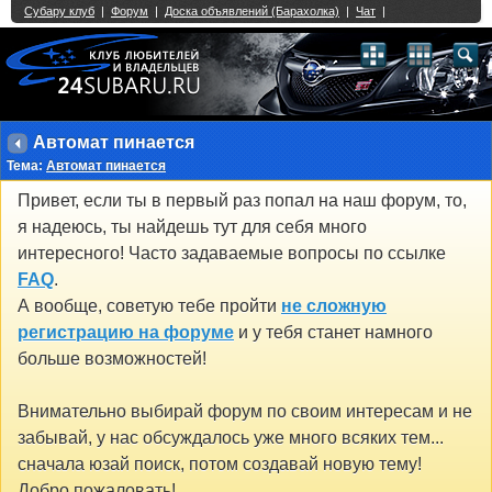
Single Sign On provided by
vBSSO
1
2
3
4
5
6
7
8
9
10
11
12
13
14
15
16
17
18
19
20
21
22
23
24
25
26
27
28
29
30
31
32
33
34
35
36
37
38
39
40
41
42
43
Автомат пинается
Тема:
Автомат пинается
Привет, если ты в первый раз попал на наш форум, то,
я надеюсь, ты найдешь тут для себя много
интересного! Часто задаваемые вопросы по ссылке
FAQ
.
А вообще, советую тебе пройти
не сложную
регистрацию на форуме
и у тебя станет намного
больше возможностей!
Внимательно выбирай форум по своим интересам и не
забывай, у нас обсуждалось уже много всяких тем...
сначала юзай поиск, потом создавай новую тему!
Добро пожаловать!