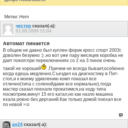
Метки:
Нет
честер
сказал(-а):
01.09.2009
15:04
Автомат пинается
В общем не давно был куплен форик кросс спорт 2003г.
доволен безумно :) ,но вот уже пару месяцев коробка не
дает покоя:при переключениях со 2 на 3 пинок очень
такой не хороший
.Причем не всегда бывает,особенно
когда едешь медленно.Съездил на диагностику в Пит-
стоп,и к моему удивлению комп показал все
отлично(типа с соленойдами все нормально),тогда
мастер сказал поехали прокатимся,на ходу типа
посмотрим,минут 15 его катал,но как назло машина
ехала ровно без дерганий.Как только домой поехал все
по новой >:o
ан24
сказал(-а):