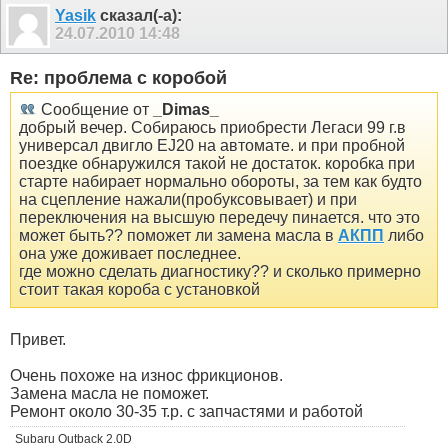
Yasik
сказал(-а):
24.07.2010
14:48
Re: проблема с коробой
Сообщение от
_Dimas_
добрый вечер. Собираюсь приобрести Легаси 99 г.в
универсал двигло EJ20 на автомате. и при пробной
поездке обнаружился такой не достаток. коробка при
старте набирает нормально обороты, за тем как будто
на сцепление нажали(пробуксовывает) и при
переключения на высшую передечу пинается. что это
может быть?? поможет ли замена масла в
АКПП
либо
она уже доживает последнее.
где можно сделать диагностику?? и сколько примерно
стоит такая короба с установкой
Привет.
Очень похоже на износ фрикционов.
Замена масла не поможет.
Ремонт около 30-35 т.р. с запчастями и работой
Subaru Outback 2.0D