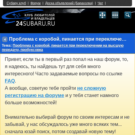
Single Sign On provided by
vBSSO
1
2
3
4
5
6
7
8
9
10
11
12
13
14
15
16
17
18
19
20
21
22
23
24
25
26
27
28
29
30
31
32
33
34
35
36
37
38
39
40
41
42
43
Проблема с коробой, пинается при переключении на высшую передачу, пробуксовка
Тема:
Проблема с коробой, пинается при переключении на высшую
передачу, пробуксовка
Привет, если ты в первый раз попал на наш форум, то,
я надеюсь, ты найдешь тут для себя много
интересного! Часто задаваемые вопросы по ссылке
FAQ
.
А вообще, советую тебе пройти
не сложную
регистрацию на форуме
и у тебя станет намного
больше возможностей!
Внимательно выбирай форум по своим интересам и не
забывай, у нас обсуждалось уже много всяких тем...
сначала юзай поиск, потом создавай новую тему!