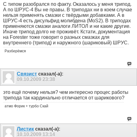
С типом разобрался по факту. Оказалось у меня трипод.
А по ШРУС-4 Вы не правы. В триподах ни в коем случае
нельзя применять смазки с твёрдыми добавками. А в
ШРУС-4 есть дисульфид молибдена (MoS2). В триподах
применяются смазки аналоги ЛИТОЛ и ни какие другие.
Иначе трипод долго не проживёт. Кстати, документация
на Forester тоже говорит о разных смазках для
внутреннего (трипод) и наружного (шариковый) ШРУС.
Разберёмся
Связист
сказал(-а):
09.10.2009
23:38
это ещё почему нельзя? чем интересно процес работы
трипода так кардинально отличается от шарикового?
атмо Форик + турбо Скай
Листик
сказал(-а):
10.10.2009
13:14