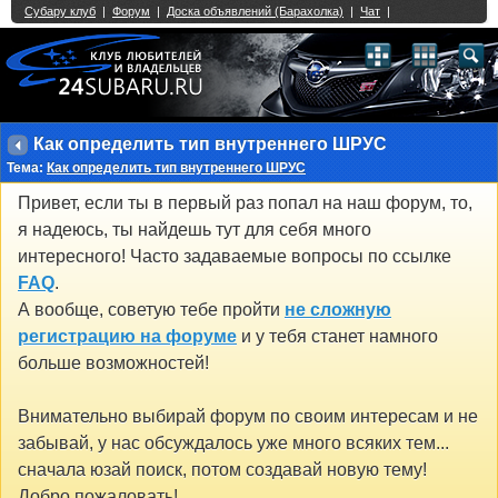
Single Sign On provided by
vBSSO
1
2
3
4
5
6
7
8
9
10
11
12
13
14
15
16
17
18
19
20
21
22
23
24
25
26
27
28
29
30
31
32
33
34
35
36
37
38
39
40
41
42
43
Как определить тип внутреннего ШРУС
Тема:
Как определить тип внутреннего ШРУС
Привет, если ты в первый раз попал на наш форум, то,
я надеюсь, ты найдешь тут для себя много
интересного! Часто задаваемые вопросы по ссылке
FAQ
.
А вообще, советую тебе пройти
не сложную
регистрацию на форуме
и у тебя станет намного
больше возможностей!
Внимательно выбирай форум по своим интересам и не
забывай, у нас обсуждалось уже много всяких тем...
сначала юзай поиск, потом создавай новую тему!
Добро пожаловать!