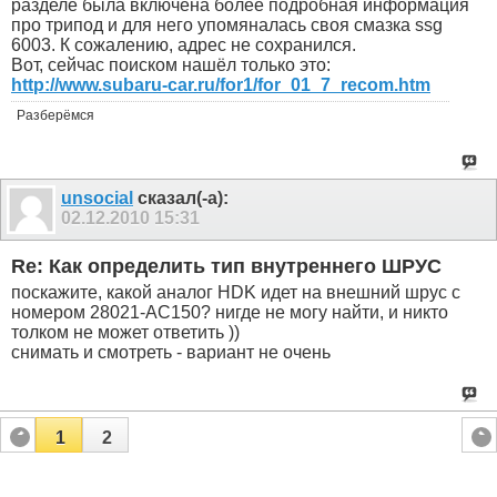
разделе была включена более подробная информация
про трипод и для него упомяналась своя смазка ssg
6003. К сожалению, адрес не сохранился.
Вот, сейчас поиском нашёл только это:
http://www.subaru-car.ru/for1/for_01_7_recom.htm
Разберёмся
unsocial
сказал(-а):
02.12.2010
15:31
Re: Как определить тип внутреннего ШРУС
поскажите, какой аналог HDK идет на внешний шрус с
номером 28021-AC150? нигде не могу найти, и никто
толком не может ответить ))
снимать и смотреть - вариант не очень
1
2