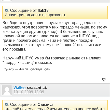
Сообщение от
flak18
Иначе трипод долго не проживёт.
Вообще то внутренние шрусы живут гораздо дольше
наружних, угол поворота у них гораздо меньше, по этому
и конструкция другая (трипод). В большинстве случаях
причиной поломки является попадание в ШРУС воды,
грязи и прочего дерьма, из за не плотной посадки
пыльника (не затянут хомут, не "родной" пыльник) или
его прорыва.
Наружний ШРУС умер бы гораздо раньше от наличия
"твердых частиц" в смазке.
Субару — Мысли. Чувствуй. Рули.
Walker
сказал(-а):
10.10.2009
13:39
Сообщение от
Связист
это ещё почему нельзя? чем интересно процес работы