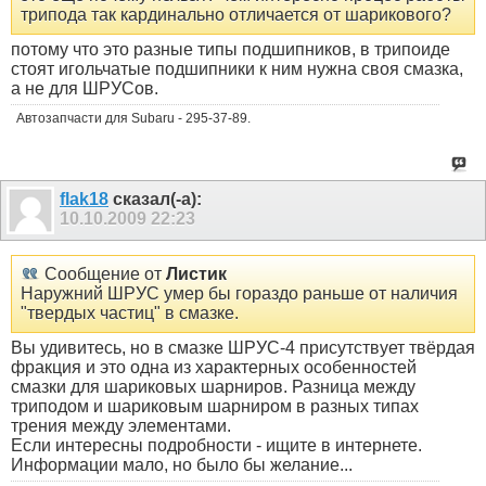
трипода так кардинально отличается от шарикового?
потому что это разные типы подшипников, в трипоиде
стоят игольчатые подшипники к ним нужна своя смазка,
а не для ШРУСов.
Автозапчасти для Subaru - 295-37-89.
flak18
сказал(-а):
10.10.2009
22:23
Сообщение от
Листик
Наружний ШРУС умер бы гораздо раньше от наличия
"твердых частиц" в смазке.
Вы удивитесь, но в смазке ШРУС-4 присутствует твёрдая
фракция и это одна из характерных особенностей
смазки для шариковых шарниров. Разница между
триподом и шариковым шарниром в разных типах
трения между элементами.
Если интересны подробности - ищите в интернете.
Информации мало, но было бы желание...