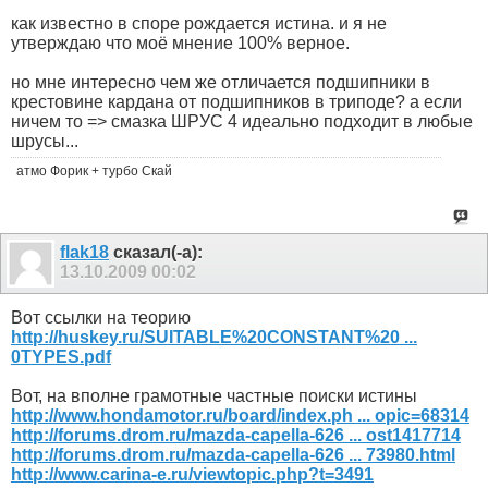
как известно в споре рождается истина. и я не
утверждаю что моё мнение 100% верное.
но мне интересно чем же отличается подшипники в
крестовине кардана от подшипников в триподе? а если
ничем то => смазка ШРУС 4 идеально подходит в любые
шрусы...
атмо Форик + турбо Скай
flak18
сказал(-а):
13.10.2009
00:02
Вот ссылки на теорию
http://huskey.ru/SUITABLE%20CONSTANT%20 ...
0TYPES.pdf
Вот, на вполне грамотные частные поиски истины
http://www.hondamotor.ru/board/index.ph ... opic=68314
http://forums.drom.ru/mazda-capella-626 ... ost1417714
http://forums.drom.ru/mazda-capella-626 ... 73980.html
http://www.carina-e.ru/viewtopic.php?t=3491