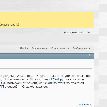
бро пожаловать!
Показано с 1 по 11 из 11
LinkBack
Опции темы
Поиск по теме
Отображение
#1
передичи с 2 на третью. Втакает плавно, но долго, только при
ед. На пониженную с 3 на 2 отлично!
Субару
легаси седан
 т.д. Возможен ли ремонт, или сколько стоит контрактная
ПП
в сборе?.... Спасибо заранее.
Поделиться