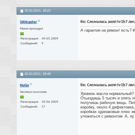
30.03.2011,
18:25
Re: Сломалась акпп tv1b7 лега
VANcaster
Мимо проходил
А гарантия на ремонт есть? 
Регистрация
04.05.2009
Сообщений
9
30.03.2011,
18:40
Re: Сломалась акпп tv1b7 лега
HuGo
Заглянул на огонек
Уровень масла нормальный? В
Отьездишь 5 тысяч и опять п
Регистрация
04.06.2009
получишь рабочую вещь. Пит-
коробку, около 4 дефектовка
Сообщений
17
коробках одинаковые плюс ми
уложиться с ремонтом. А, ну