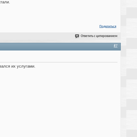
атали.
Поделиться
Ответить с цитированием
#7
овался их услугами.