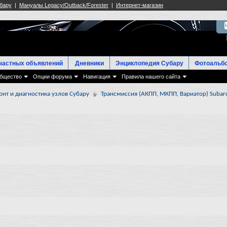
частных объявлений
Дневники
Энциклопедия Субару
Фотоальб
бщество
Опции форума
Навигация
Правила нашего сайта
онт и диагностика узлов Субару
Трансмиссия (АКПП, МКПП, Вариатор) Subar