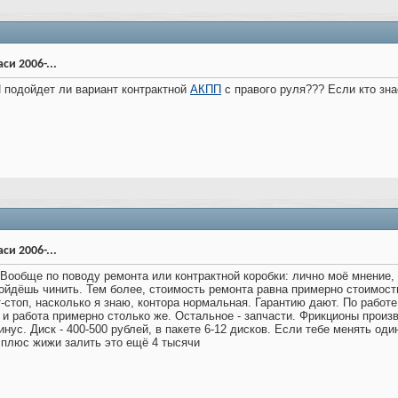
си 2006-...
И подойдет ли вариант контрактной
АКПП
с правого руля??? Если кто зна
си 2006-...
ообще по поводу ремонта или контрактной коробки: лично моё мнение, 
ойдёшь чинить. Тем более, стоимость ремонта равна примерно стоимости
стоп, насколько я знаю, контора нормальная. Гарантию дают. По работе 
, и работа примерно столько же. Остальное - запчасти. Фрикционы произ
нус. Диск - 400-500 рублей, в пакете 6-12 дисков. Если тебе менять од
 плюс жижи залить это ещё 4 тысячи