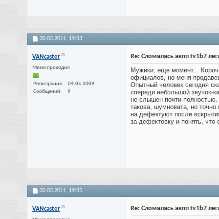
30.03.2011,
19:33
Re: Сломалась акпп tv1b7 лега
VANcaster
Мимо проходил
Мужики, еще момент... Короч
официалов, но меня продавец
Регистрация
04.05.2009
Опытный человек сегодня ска
спереди небольшой звучок-ка
Сообщений
9
не слышен почти полностью. 
такова, шумновата, но точно 
на дефектуют после вскрытия
за дефектовку и понять, что
30.03.2011,
19:35
Re: Сломалась акпп tv1b7 лега
VANcaster