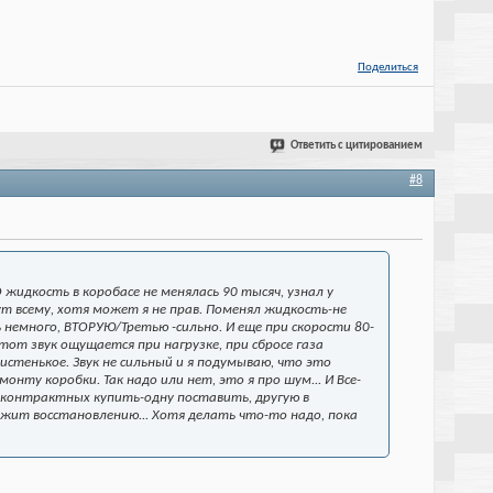
Поделиться
Ответить с цитированием
#8
 жидкость в коробасе не менялась 90 тысяч, узнал у
т всему, хотя может я не прав. Поменял жидкость-не
 немного, ВТОРУЮ/Третью -сильно. И еще при скорости 80-
тот звук ощущается при нагрузке, при сбросе газа
истенькое. Звук не сильный и я подумываю, что это
нту коробки. Так надо или нет, это я про шум... И Все-
е контрактных купить-одну поставить, другую в
лежит восстановлению... Хотя делать что-то надо, пока