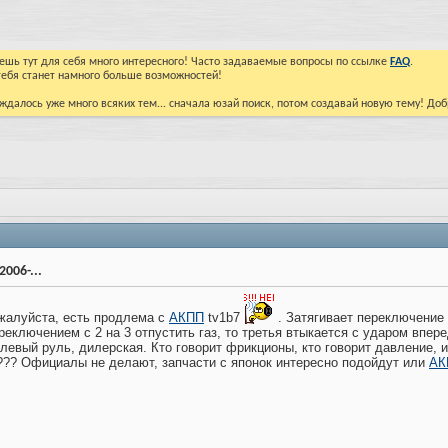
йдешь тут для себя много интересного! Часто задаваемые вопросы по ссылке
FAQ
.
тебя станет намного больше возможностей!
ждалось уже много всяких тем... сначала юзай поиск, потом создавай новую тему! До
006-...
жалуйста, есть продлема с
АКПП
tv1b7
. Затягивает переключение 
реключением с 2 на 3 отпустить газ, то третья втыкается с ударом впер
 левый руль, дилерская. Кто говорит фрикционы, кто говорит давление, и
??? Официалы не делают, запчасти с японок интересно подойдут или
АК