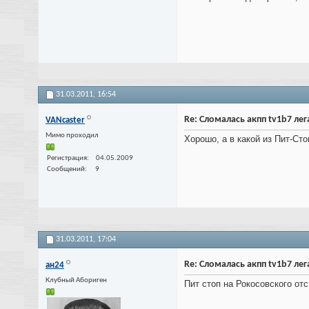
31.03.2011,
16:54
Re: Сломалась акпп tv1b7 лега
VANcaster
Мимо проходил
Хорошо, а в какой из Пит-Cт
Регистрация
04.05.2009
Сообщений
9
31.03.2011,
17:04
Re: Сломалась акпп tv1b7 лега
ан24
Клубный Абориген
Пит стоп на Рокосовского от