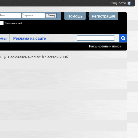
Помощь
Регистрация
Запомнить?
омы
Реклама на сайте
Расширенный поиск
u
Сломалась акпп tv1b7 легаси 2006-...