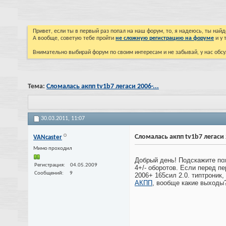
Привет, если ты в первый раз попал на наш форум, то, я надеюсь, ты на
А вообще, советую тебе пройти
не сложную регистрацию на форуме
и у 
Внимательно выбирай форум по своим интересам и не забывай, у нас обсу
Тема:
Сломалась акпп tv1b7 легаси 2006-...
30.03.2011,
11:07
Сломалась акпп tv1b7 легаси 2
VANcaster
Мимо проходил
Добрый день! Подскажите по
Регистрация
04.05.2009
4+/- оборотов. Если перед пе
Сообщений
9
2006+ 165сил 2.0. типтроник,
АКПП
, вообще какие выходы