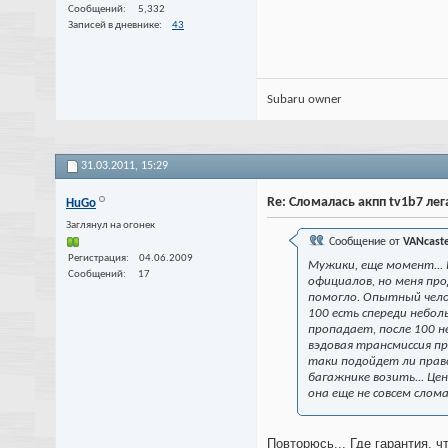
Сообщений
5,332
Записей в дневнике
43
Subaru owner
31.03.2011,
15:29
Re: Сломалась акпп tv1b7 лега
HuGo
Заглянул на огонек
Сообщение от
VANcast
Регистрация
04.06.2009
Мужики, еще момент... К
Сообщений
17
официалов, но меня про
помогло. Опытный челов
100 есть спереди небол
пропадает, после 100 н
вэдовая трансмиссия пр
таки подойдет ли право
багажнике возить... Це
она еще не совсем слома
Повторюсь... Где гарантия, ч