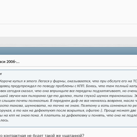
си 2006-...
er
ороче купил я этого Легася у фирмы, оказывается, что при обслуге его на ТО
давец предупреждал по поводу проблемы с КПП. Боюсь, что там полный капу
ек сегодня сказал, что она впринципе все передачи подзатягивает, но очень
ьшой звучок-как пилорама где-то далеко, типа глухой шумок трансмиссии. Э
е слышен почти полностью. В переднем диф-ле все менялось вовремя, масло ч
осто такова, шумновата, но точно не знаю. Поэтому и есть сомнения по ремо
рукая, а то как на дефектуют после вскрытия, офигею :). Проще может дв
ны на кпп не знаю пока. А платить за дефектовку и понять, что она не под
лась.
то контрактная не будет такой же ушатанной?