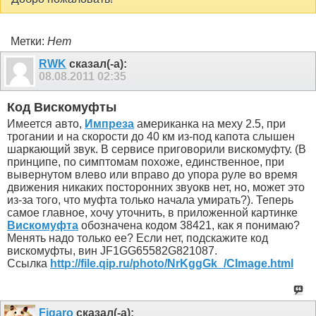
Метки:
Нет
RWK
сказал(-а):
08.08.2011
02:35
Код Вискомуфты
Имеется авто,
Импреза
американка на меху 2.5, при
трогании и на скорости до 40 км из-под капота слышен
шаркающий звук. В сервисе приговорили вискомуфту. (В
принципе, по симптомам похоже, единственное, при
вывернутом влево или вправо до упора руле во время
движения никаких посторонних звуокв нет, но, может это
из-за того, что муфта только начала умирать?). Теперь
самое главное, хочу уточнить, в приложенной картинке
Вискомуфта
обозначена кодом 38421, как я понимаю?
Менять надо только ее? Если нет, подскажите код
вискомуфты, вин JF1GG65582G821087.
Ссылка
http://file.qip.ru/photo/NrKggGk_/CImage.html
Figaro
сказал(-а):