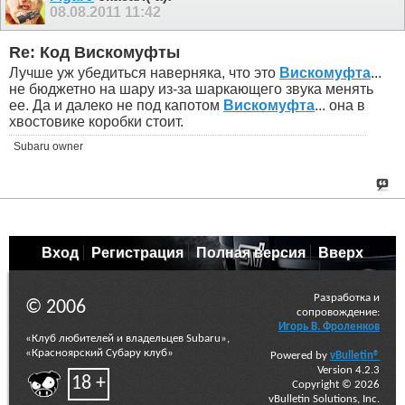
08.08.2011
11:42
Re: Код Вискомуфты
Лучше уж убедиться наверняка, что это
Вискомуфта
...
не бюджетно на шару из-за шаркающего звука менять
ее. Да и далеко не под капотом
Вискомуфта
... она в
хвостовике коробки стоит.
Subaru owner
Вход
Регистрация
Полная версия
Вверх
Разработка и
© 2006
сопровождение:
Игорь В. Фроленков
«Клуб любителей и владельцев Subaru»,
«Красноярский Субару клуб»
Powered by
vBulletin®
Version 4.2.3
18 +
Copyright © 2026
vBulletin Solutions, Inc.