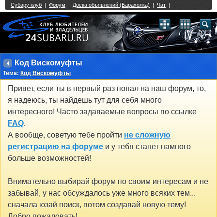
Single Sign On provided by
vBSSO
1
2
3
4
5
6
7
8
9
10
11
12
13
14
15
16
17
18
19
20
21
22
23
24
25
26
27
28
29
30
31
32
33
34
35
36
37
38
39
40
41
42
43
Код Вискомуфты
Тема:
Код Вискомуфты
Привет, если ты в первый раз попал на наш форум, то,
я надеюсь, ты найдешь тут для себя много
интересного! Часто задаваемые вопросы по ссылке
FAQ
.
А вообще, советую тебе пройти
не сложную
регистрацию на форуме
и у тебя станет намного
больше возможностей!
Внимательно выбирай форум по своим интересам и не
забывай, у нас обсуждалось уже много всяких тем...
сначала юзай поиск, потом создавай новую тему!
Добро пожаловать!