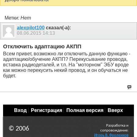
Метки:
Нет
alexpilot100
сказал(-а):
08.06.2015
14:13
Отключить адаптацию АКПП
Всем привет, возможно ли отключить данную функцию -
адаптацию/обучение АКПП? Перекусывание провода,
вставка радиодеталей, и т.п. На "моторном" ЭБУ вроде
как можно перекусить некий провод, и он обучаться не
будет.
Вход
Регистрация
Полная версия
Вверх
Разработка и
© 2006
сопровождение:
Игорь В. Фроленков