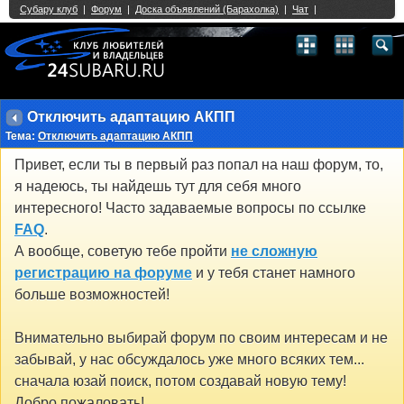
Single Sign On provided by
vBSSO
1
2
3
4
5
6
7
8
9
10
11
12
13
14
15
16
17
18
19
20
21
22
23
24
25
26
27
28
29
30
31
32
33
34
35
36
37
38
39
40
41
42
43
Отключить адаптацию АКПП
Тема:
Отключить адаптацию АКПП
Привет, если ты в первый раз попал на наш форум, то,
я надеюсь, ты найдешь тут для себя много
интересного! Часто задаваемые вопросы по ссылке
FAQ
.
А вообще, советую тебе пройти
не сложную
регистрацию на форуме
и у тебя станет намного
больше возможностей!
Внимательно выбирай форум по своим интересам и не
забывай, у нас обсуждалось уже много всяких тем...
сначала юзай поиск, потом создавай новую тему!
Добро пожаловать!