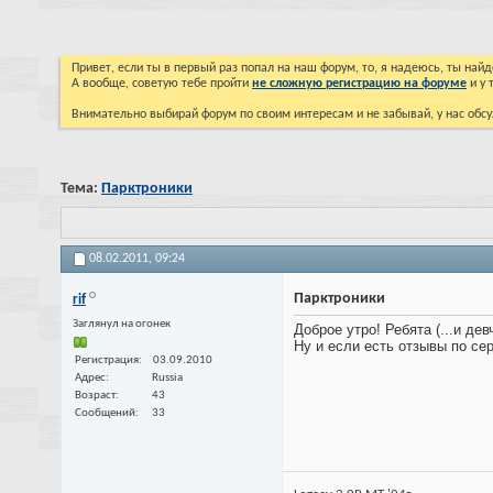
Привет, если ты в первый раз попал на наш форум, то, я надеюсь, ты на
А вообще, советую тебе пройти
не сложную регистрацию на форуме
и у 
Внимательно выбирай форум по своим интересам и не забывай, у нас обсу
Тема:
Парктроники
08.02.2011,
09:24
Парктроники
rif
Заглянул на огонек
Доброе утро! Ребята (...и д
Ну и если есть отзывы по се
Регистрация
03.09.2010
Адрес
Russia
Возраст
43
Сообщений
33