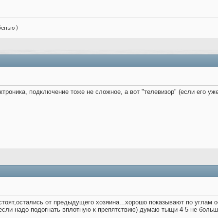
бенью )
троника, подключение тоже не сложное, а вот "телевизор" (если его уже
 стоят,остались от предыдущего хозяина...хорошо показывают по углам 
если надо подогнать вплотную к препятствию) думаю тыщи 4-5 не больше 