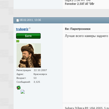
Legacy 2.0R MT '04г
Forester 2.5ХТ AT '08г
08.02.2011,
13:36
Re: Парктроники
trubogriz
Лучше всего камеры заднего 
Регистрация
22.10.2007
Адрес
Красноярск
Возраст
53
Сообщений
3,125
Subaru Tribeca B9, USA 2005, 5 pa