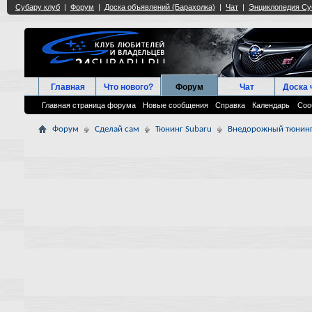
Главная
Что нового?
Форум
Чат
Доска 
Главная страница форума
Новые сообщения
Справка
Календарь
Соо
Форум
Сделай сам
Тюнинг Subaru
Внедорожный тюнинг,