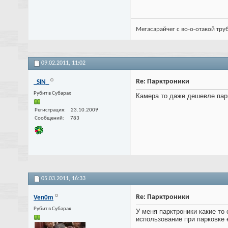
Мегасарайчег с во-о-отакой тру
09.02.2011,
11:02
Re: Парктроники
_SIN_
Рубит в Субарах
Камера то даже дешевле парк
Регистрация
23.10.2009
Сообщений
783
05.03.2011,
16:33
Re: Парктроники
Ven0m
Рубит в Субарах
У меня парктроники какие то
использование при парковке 