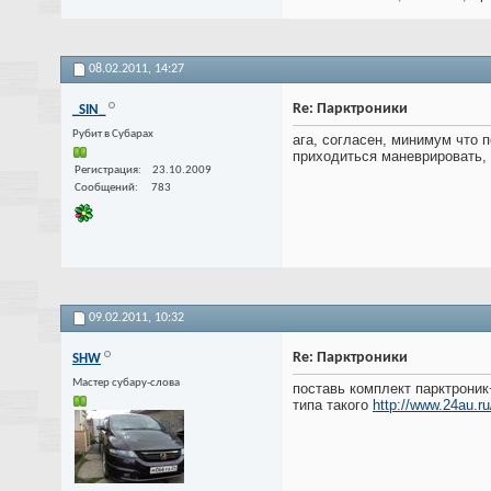
08.02.2011,
14:27
Re: Парктроники
_SIN_
Рубит в Субарах
ага, согласен, минимум что 
приходиться маневрировать, 
Регистрация
23.10.2009
Сообщений
783
09.02.2011,
10:32
Re: Парктроники
SHW
Мастер субару-слова
поставь комплект парктроник
типа такого
http://www.24au.r