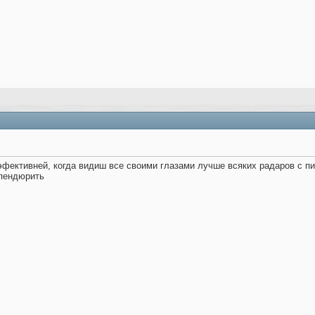
эфективней, когда видиш все своими глазами лучше всяких радаров с пик
впендюрить