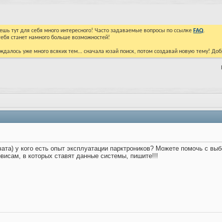
йдешь тут для себя много интересного! Часто задаваемые вопросы по ссылке
FAQ
.
тебя станет намного больше возможностей!
ждалось уже много всяких тем... сначала юзай поиск, потом создавай новую тему! До
евчата) у кого есть опыт эксплуатации парктроников? Можете помочь с в
рвисам, в которых ставят данные системы, пишите!!!