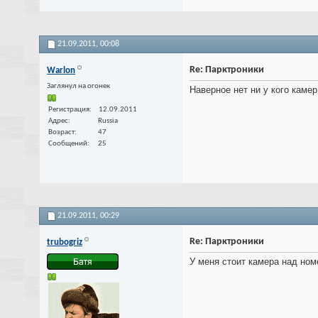
21.09.2011,
00:08
Re: Парктроники
Warlon
Заглянул на огонек
Наверное нет ни у кого камер
Регистрация
12.09.2011
Адрес
Russia
Возраст
47
Сообщений
25
21.09.2011,
00:29
Re: Парктроники
trubogriz
У меня стоит камера над ном