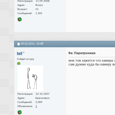
Регистрация
11.09.2008
Адрес
Russia
Возраст
41
Сообщений
1,305
09.02.2011,
10:48
Re: Парктроники
bell
Сойдет за гуру
мне тож кажется что камера 
сам думаю куда бы камеру 
Регистрация
22.10.2007
Адрес
Красноярск
Сообщений
2,089
Объявления
1