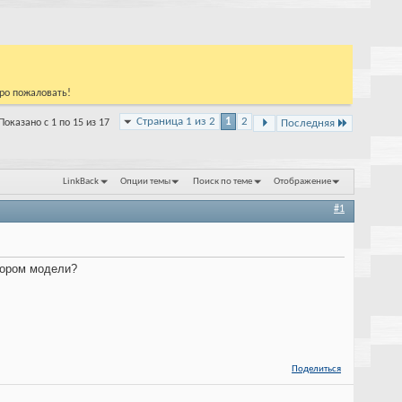
бро пожаловать!
Страница 1 из 2
1
2
Показано с 1 по 15 из 17
Последняя
LinkBack
Опции темы
Поиск по теме
Отображение
#1
ыбором модели?
Поделиться