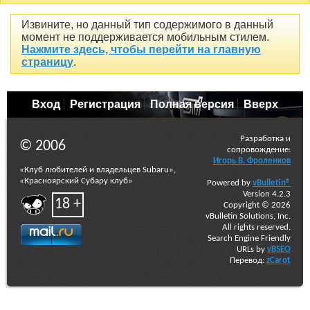
Извините, но данный тип содержимого в данный
момент не поддерживается мобильным стилем.
Нажмите здесь, чтобы перейти на главную
страницу
.
Вход
Регистрация
Полная версия
Вверх
Разработка и
© 2006
сопровождение:
Игорь В. Фроленков
«Клуб любителей и владельцев Subaru»,
«Красноярский Субару клуб»
Powered by
vBulletin®
Version 4.2.3
18 +
Copyright © 2026
vBulletin Solutions, Inc.
All rights reserved.
Search Engine Friendly
URLs by
vBSEO
Перевод:
zCarot