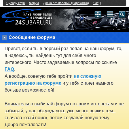
Single Sign On provided by
vBSSO
1
2
3
4
5
6
7
8
9
10
11
12
13
14
15
16
17
18
19
20
21
22
23
24
25
26
27
28
29
30
31
32
33
34
35
36
37
38
39
40
41
42
43
Сообщение форума
Привет, если ты в первый раз попал на наш форум, то,
я надеюсь, ты найдешь тут для себя много
интересного! Часто задаваемые вопросы по ссылке
FAQ
.
А вообще, советую тебе пройти
не сложную
регистрацию на форуме
и у тебя станет намного
больше возможностей!
Внимательно выбирай форум по своим интересам и не
забывай, у нас обсуждалось уже много всяких тем...
сначала юзай поиск, потом создавай новую тему!
Добро пожаловать!