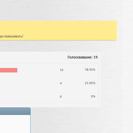
бро пожаловать!
Голосовавшие
19
.
78.95%
15
21.05%
4
0%
0