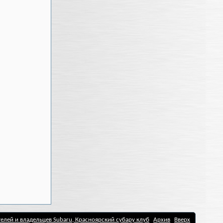
елей и владельцев Subaru, Красноярский субару клуб
Архив
Вверх