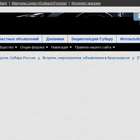
частных объявлений
Дневники
Энциклопедия Субару
Фотоальб
бщество
Опции форума
Навигация
Правила нашего сайта
рске, Субару Россия
Встречи, мероприятия, объявления в Красноярске
[