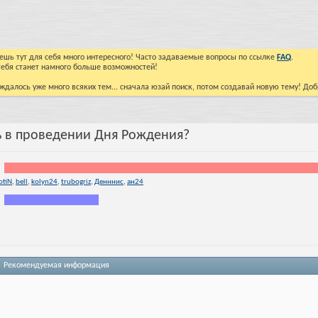
йдешь тут для себя много интересного! Часто задаваемые вопросы по ссылке
FAQ
.
тебя станет намного больше возможностей!
ждалось уже много всяких тем... сначала юзай поиск, потом создавай новую тему! До
ь в проведении Дня Рождения?
otiN
,
bell
,
kolyn24
,
trubogriz
,
Денннис
,
ан24
Рекомендуемая информация