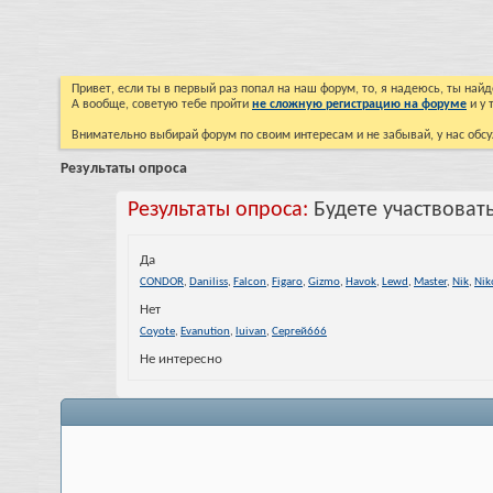
Привет, если ты в первый раз попал на наш форум, то, я надеюсь, ты на
А вообще, советую тебе пройти
не сложную регистрацию на форуме
и у 
Внимательно выбирай форум по своим интересам и не забывай, у нас обсу
Результаты опроса
Результаты опроса:
Будете участвоват
Да
CONDOR
,
Daniliss
,
Falcon
,
Figaro
,
Gizmo
,
Havok
,
Lewd
,
Master
,
Nik
,
Nik
Нет
Coyote
,
Evanution
,
luivan
,
Сергей666
Не интересно