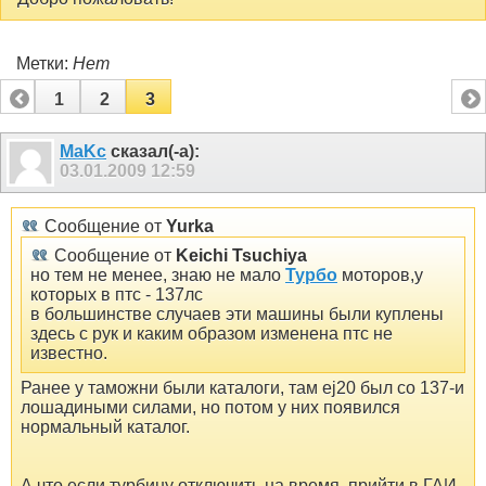
Метки:
Нет
1
2
3
MaKc
сказал(-а):
03.01.2009
12:59
Сообщение от
Yurka
Сообщение от
Keichi Tsuchiya
но тем не менее, знаю не мало
Турбо
моторов,у
которых в птс - 137лс
в большинстве случаев эти машины были куплены
здесь с рук и каким образом изменена птс не
известно.
Ранее у таможни были каталоги, там ej20 был со 137-и
лошадиными силами, но потом у них появился
нормальный каталог.
А что если турбину отключить на время, прийти в ГАИ,