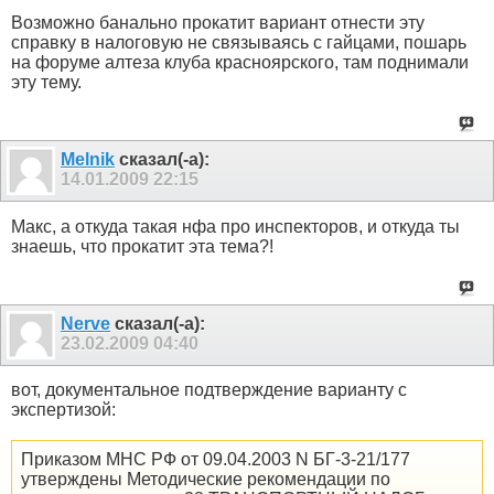
Возможно банально прокатит вариант отнести эту
справку в налоговую не связываясь с гайцами, пошарь
на форуме алтеза клуба красноярского, там поднимали
эту тему.
Melnik
сказал(-а):
14.01.2009
22:15
Макс, а откуда такая нфа про инспекторов, и откуда ты
знаешь, что прокатит эта тема?!
Nerve
сказал(-а):
23.02.2009
04:40
вот, документальное подтверждение варианту с
экспертизой:
Приказом МНС РФ от 09.04.2003 N БГ-3-21/177
утверждены Методические рекомендации по