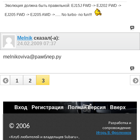
Эволюция должна быть правильной: EJ15J FWD -> EJ202 FWD ->
EJ205 FWD -> EJ205 AWD ->...... No turbo- no fun!!!
Melnik
сказал(-а):
24.02.2009
07:37
mеlnikovivа@рамблер.ру
1
2
3
Вход
Регистрация
Полная версия
Вверх
Разработка и
© 2006
сопровождение:
Игорь В. Фроленков
«Клуб любителей и владельцев Subaru»,