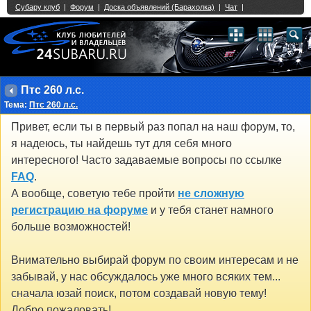
Single Sign On provided by
vBSSO
1
2
3
4
5
6
7
8
9
10
11
12
13
14
15
16
17
18
19
20
21
22
23
24
25
26
27
28
29
30
31
32
33
34
35
36
37
38
39
40
41
42
43
Птс 260 л.с.
Тема:
Птс 260 л.с.
Привет, если ты в первый раз попал на наш форум, то,
я надеюсь, ты найдешь тут для себя много
интересного! Часто задаваемые вопросы по ссылке
FAQ
.
А вообще, советую тебе пройти
не сложную
регистрацию на форуме
и у тебя станет намного
больше возможностей!
Внимательно выбирай форум по своим интересам и не
забывай, у нас обсуждалось уже много всяких тем...
сначала юзай поиск, потом создавай новую тему!
Добро пожаловать!