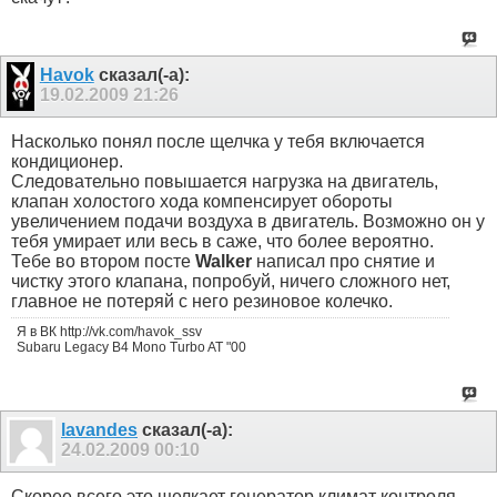
Havok
сказал(-а):
19.02.2009
21:26
Насколько понял после щелчка у тебя включается
кондиционер.
Следовательно повышается нагрузка на двигатель,
клапан холостого хода компенсирует обороты
увеличением подачи воздуха в двигатель. Возможно он у
тебя умирает или весь в саже, что более вероятно.
Тебе во втором посте
Walker
написал про снятие и
чистку этого клапана, попробуй, ничего сложного нет,
главное не потеряй с него резиновое колечко.
Я в ВК http://vk.com/havok_ssv
Subaru Legacy B4 Mono Turbo AT "00
lavandes
сказал(-а):
24.02.2009
00:10
Скорее всего это щелкает генератор климат контроля