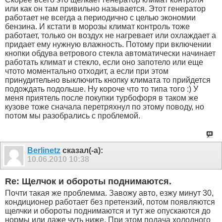
или как он там привильно называется. Этот генератор
работает не всегда а периодично с целью экономии
бензина. И кстати в морозы климат контроль тоже
работает, только он воздух не нагревает или охлаждает а
придает ему нужную влажность. Потому при включении
кнопки обдува ветрового стекла автоматически начинает
работать климат и стекло, если оно запотело или еще
чтото моментально отходит, а если при этом
принудительно выключить кнопку климата то прийдется
подождать подольше. Ну короче что то типа того :) У
меня приятель после покупки турбофоря в таком же
кузове тоже сначала перетряхнул по этому поводу, но
потом мы разобрались с проблемой.
Berlinetz
сказал(-а):
10.06.2010
10:38
Re: Щелчок и обороты поднимаются.
Почти такая же проблемма. Завожу авто, езжу минут 30,
кондиционер работает без претензий, потом появляются
щелчки и обороты поднимаются и тут же опускаются до
нормы или даже чуть ниже. При этом подача холодного