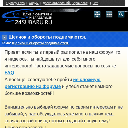
Single Sign On provided by
vBSSO
1
2
3
4
5
6
7
8
9
10
11
12
13
14
15
16
17
18
19
20
21
22
23
24
25
26
27
28
29
30
31
32
33
34
35
36
37
38
39
40
41
42
43
Щелчок и обороты поднимаются.
Тема:
Щелчок и обороты поднимаются.
Привет, если ты в первый раз попал на наш форум, то,
я надеюсь, ты найдешь тут для себя много
интересного! Часто задаваемые вопросы по ссылке
FAQ
.
А вообще, советую тебе пройти
не сложную
регистрацию на форуме
и у тебя станет намного
больше возможностей!
Внимательно выбирай форум по своим интересам и не
забывай, у нас обсуждалось уже много всяких тем...
сначала юзай поиск, потом создавай новую тему!
Добро пожаловать!