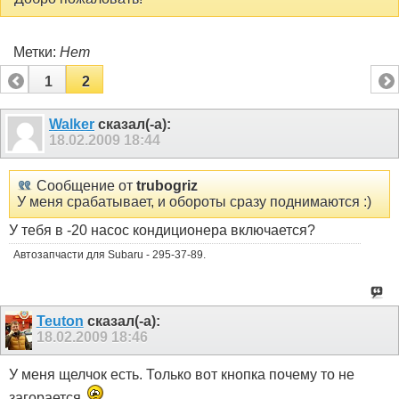
Метки:
Нет
1
2
Walker
сказал(-а):
18.02.2009
18:44
Сообщение от
trubogriz
У меня срабатывает, и обороты сразу поднимаются :)
У тебя в -20 насос кондиционера включается?
Автозапчасти для Subaru - 295-37-89.
Teuton
сказал(-а):
18.02.2009
18:46
У меня щелчок есть. Только вот кнопка почему то не
загорается