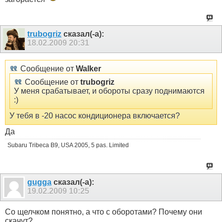
trubogriz
сказал(-а):
18.02.2009
20:31
Сообщение от
Walker
Сообщение от
trubogriz
У меня срабатывает, и обороты сразу поднимаются
:)
У тебя в -20 насос кондиционера включается?
Да
Subaru Tribeca B9, USA 2005, 5 pas. Limited
gugga
сказал(-а):
19.02.2009
10:25
Со щелчком понятно, а что с оборотами? Почему они
скачут?