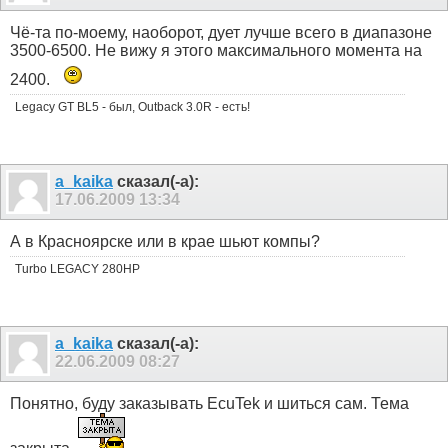
Чё-та по-моему, наоборот, дует лучше всего в диапазоне
3500-6500. Не вижу я этого максимального момента на
2400.
Legacy GT BL5 - был, Outback 3.0R - есть!
a_kaika
сказал(-а):
17.06.2009
13:34
А в Красноярске или в крае шьют компы?
Turbo LEGACY 280HP
a_kaika
сказал(-а):
22.06.2009
08:27
Понятно, буду заказывать EcuTek и шиться сам. Тема