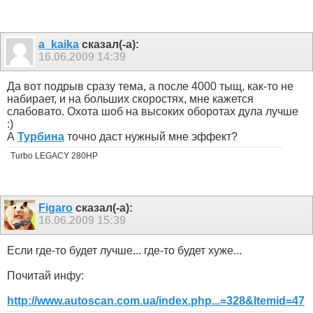
a_kaika
сказал(-а):
16.06.2009
14:39
Да вот подрыв сразу тема, а после 4000 тыщ, как-то не
набирает, и на больших скоростях, мне кажется
слабовато. Охота шоб на высоких оборотах дула лучше
:)
А
Турбина
точно даст нужный мне эффект?
Turbo LEGACY 280HP
Figaro
сказал(-а):
16.06.2009
15:39
Если где-то будет лучше... где-то будет хуже...
Почитай инфу:
http://www.autoscan.com.ua/index.php...=328&Itemid=47