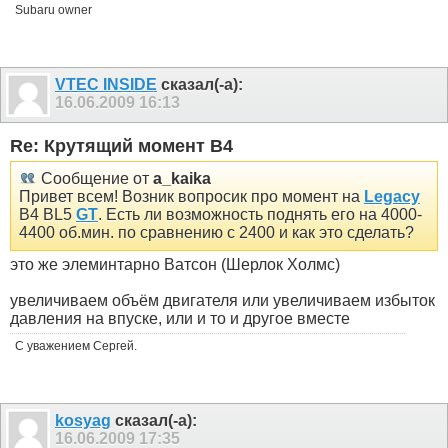
Subaru owner
VTEC INSIDE
сказал(-а):
16.06.2009
16:13
Re: Крутящий момент B4
Сообщение от
a_kaika
Привет всем! Возник вопросик про момент на
Legacy
B4 BL5
GT
. Есть ли возможность поднять его на 4000-
4400 об.мин. по сравнению с 2400 и как это сделать?
это же элеминтарно Ватсон (Шерлок Холмс)
увеличиваем объём двигателя или увеличиваем избыток
давления на впуске, или и то и другое вместе
С уважением Сергей.
kosyag
сказал(-а):
16.06.2009
17:35