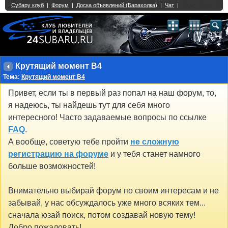
Single Sign On provided by
vBSSO
1
2
3
4
5
6
7
8
9
10
11
12
13
14
15
16
17
18
19
20
21
22
23
24
25
26
27
28
29
30
31
32
33
34
35
36
37
38
39
40
41
42
43
Крутящий момент B4
Тема:
Крутящий момент B4
Привет, если ты в первый раз попал на наш форум, то,
я надеюсь, ты найдешь тут для себя много
интересного! Часто задаваемые вопросы по ссылке
FAQ
.
А вообще, советую тебе пройти
не сложную
регистрацию на форуме
и у тебя станет намного
больше возможностей!
Внимательно выбирай форум по своим интересам и не
забывай, у нас обсуждалось уже много всяких тем...
сначала юзай поиск, потом создавай новую тему!
Добро пожаловать!