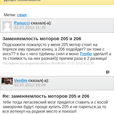
Метки:
свап
Panucci
сказал(-а):
02.07.2012
11:35
Заменяемлость моторов 205 и 206
Подскажите пожалусто у меня 205 мотор стоит на
Impreze ему пришел конец. а 206 подойдет? он тоже с
avcs?? я бы с него турбины снял и моно
Турбо
зделал!! а
то стоимость на них разная!)) причем раза в 2 разница!
Последний раз редактировалось WoofKiller; 27.07.2013 в
12:39
.
Ven0m
сказал(-а):
02.07.2012
19:09
Re: заменяемлость моторов 205 и 206
тебе тогда легасевский мозг придется ставить и с косой
заморочки будут. проще купить 205 и не париться,за то
все воткнул на родное место и поехал!