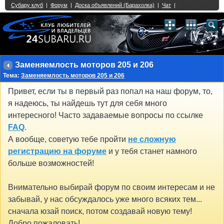
Single Sign On provided by
vBSSO
1
2
3
4
5
6
7
8
9
10
11
12
13
14
15
16
17
18
19
20
21
22
23
24
25
26
27
28
29
30
31
32
33
34
35
36
37
38
39
40
41
42
43
Заменяемлость моторов 205 и 206
Тема:
Заменяемлость моторов 205 и 206
Привет, если ты в первый раз попал на наш форум, то,
я надеюсь, ты найдешь тут для себя много
интересного! Часто задаваемые вопросы по ссылке
FAQ
.
А вообще, советую тебе пройти
не сложную
регистрацию на форуме
и у тебя станет намного
больше возможностей!
Внимательно выбирай форум по своим интересам и не
забывай, у нас обсуждалось уже много всяких тем...
сначала юзай поиск, потом создавай новую тему!
Добро пожаловать!