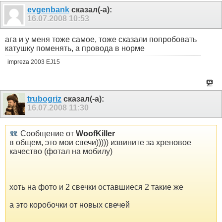
evgenbank
сказал(-а):
16.07.2008
10:53
ага и у меня тоже самое, тоже сказали попробовать
катушку поменять, а провода в норме
impreza 2003 EJ15
trubogriz
сказал(-а):
16.07.2008
11:30
Сообщение от
WoofKiller
в общем, это мои свечи))))) извините за хреновое
качество (фотал на мобилу)
хоть на фото и 2 свечки оставшиеся 2 такие же
а это коробочки от новых свечей