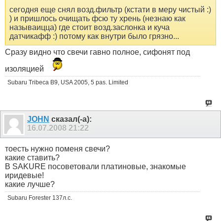
сегодня еще снял возд.фильтр (кстати в меру чистый :)
) и пришлось очищать фсю ту хрень (незнаю как
называицца) где стоит возд.заслонка и куча
датчикафф :) потому как внутри было грязно...
Сразу видно что свечи гавно полное, сифонят под
изоляцией
Subaru Tribeca B9, USA 2005, 5 pas. Limited
JOHN
сказал(-а):
16.07.2008
21:22
тоесть нужно поменя свечи?
какие ставить?
В SAKURE посоветовали платиновые, знакомые
иридевые!
какие лучше?
Subaru Forester 137л.с.