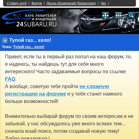
Single Sign On provided by
vBSSO
1
2
3
4
5
6
7
8
9
10
11
12
13
14
15
16
17
18
19
20
21
22
23
24
25
26
27
28
29
30
31
32
33
34
35
36
37
38
39
40
41
42
43
Тупой газ... хелп!
Тема:
Тупой газ... хелп!
Привет, если ты в первый раз попал на наш форум, то,
я надеюсь, ты найдешь тут для себя много
интересного! Часто задаваемые вопросы по ссылке
FAQ
.
А вообще, советую тебе пройти
не сложную
регистрацию на форуме
и у тебя станет намного
больше возможностей!
Внимательно выбирай форум по своим интересам и не
забывай, у нас обсуждалось уже много всяких тем...
сначала юзай поиск, потом создавай новую тему!
Добро пожаловать!