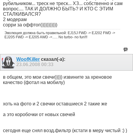
рубильником... треск не треск... ХЗ... собственно и сам
вопрос.... ТАК И ДОЛЖНО БЫТЬ? И КТО С ЭТИМ
СТАЛКИВАЛСЯ?
2 модерам
сорри за оффтоп)))))))))))
Эволюция должна быть правильной: EJ15J FWD -> EJ202 FWD ->
EJ205 FWD -> EJ205 AWD ->...... No turbo- no fun!!!
WoofKiller
сказал(-а):
23.06.2008
00:33
в общем, это мои свечи))))) извините за хреновое
качество (фотал на мобилу)
хоть на фото и 2 свечки оставшиеся 2 такие же
а это коробочки от новых свечей
сегодня еще снял возд.фильтр (кстати в меру чистый :) )