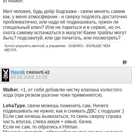
to Walker:
Мил человек, будь добр бодскажи - свечи менять самим
как, у меня атмосферник - и сверху подлезть достаточно
проблематично, или надо её подвешивать, нужен ли
спецальный ключ? Или не париться и в сервис, но оч.
охота самому испачкаться в мазуте! Какие траблы могут
быть? подсоветуй, или где почитать, или посмотреть?
Хотел упралять мечтой, а управляю - SUBARU - БОЛЬШЕ ЧЕМ
МЕЧТА
Havok
сказал(-а):
09.06.2008
13:26
Walker
, +1, от себя добавлю чистку клапана холостого
хода (при резком разгоне тоже применяется).
LehaType
, свечи можешь поменять сам. Ничего
подвешивать не нужно, как и снимать ДВС с подушек :)
Если сам хочешь вымазаться, то скинь сверху справа
часть впуска, слева аккум + омыв. бачок.
Если не сам, то обратись к Hitman.