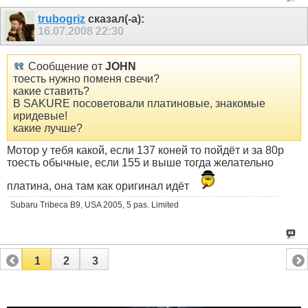
trubogriz
сказал(-а):
16.07.2008
22:30
Сообщение от
JOHN
тоесть нужно поменя свечи?
какие ставить?
В SAKURE посоветовали платиновые, знакомые
иридевые!
какие лучше?
Мотор у тебя какой, если 137 коней то пойдёт и за 80р
тоесть обычные, если 155 и выше тогда желательно
платина, она там как оригинал идёт
Subaru Tribeca B9, USA 2005, 5 pas. Limited
1
2
3