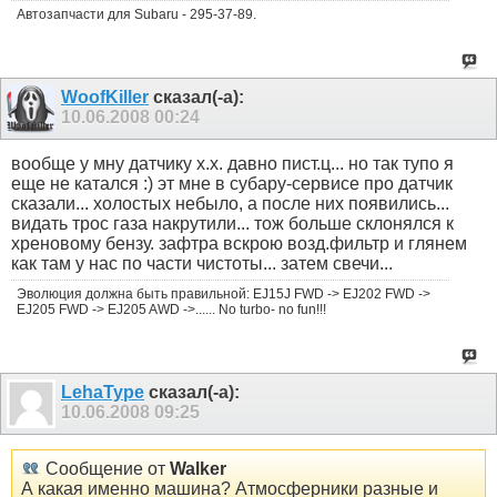
Автозапчасти для Subaru - 295-37-89.
WoofKiller
сказал(-а):
10.06.2008
00:24
вообще у мну датчику х.х. давно пист.ц... но так тупо я
еще не катался :) эт мне в субару-сервисе про датчик
сказали... холостых небыло, а после них появились...
видать трос газа накрутили... тож больше склонялся к
хреновому бензу. зафтра вскрою возд.фильтр и глянем
как там у нас по части чистоты... затем свечи...
Эволюция должна быть правильной: EJ15J FWD -> EJ202 FWD ->
EJ205 FWD -> EJ205 AWD ->...... No turbo- no fun!!!
LehaType
сказал(-а):
10.06.2008
09:25
Сообщение от
Walker
А какая именно машина? Атмосферники разные и