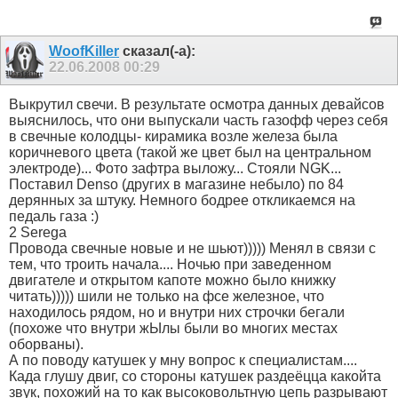
WoofKiller
сказал(-а):
22.06.2008
00:29
Выкрутил свечи. В результате осмотра данных девайсов
выяснилось, что они выпускали часть газофф через себя
в свечные колодцы- кирамика возле железа была
коричневого цвета (такой же цвет был на центральном
электроде)... Фото зафтра выложу... Стояли NGK...
Поставил Denso (других в магазине небыло) по 84
дерянных за штуку. Немного бодрее откликаемся на
педаль газа :)
2 Serega
Провода свечные новые и не шьют))))) Менял в связи с
тем, что троить начала.... Ночью при заведенном
двигателе и открытом капоте можно было книжку
читать))))) шили не только на фсе железное, что
находилось рядом, но и внутри них строчки бегали
(похоже что внутри жЫлы были во многих местах
оборваны).
А по поводу катушек у мну вопрос к специалистам....
Када глушу двиг, со стороны катушек раздеёцца какойта
звук, похожий на то как высоковольтную цепь разрывают