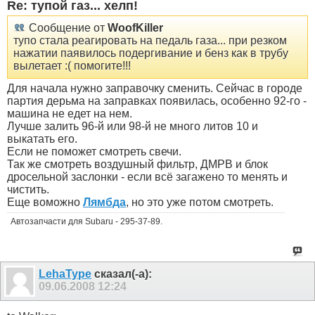
Re: тупой газ... хелп!
Сообщение от
WoofKiller
тупо стала реагировать на педаль газа... при резком
нажатии паявилось подергивание и бенз как в трубу
вылетает :( помогите!!!
Для начала нужно заправочку сменить. Сейчас в городе
партия дерьма на заправках появилась, особенно 92-го -
машина не едет на нем.
Лучше залить 96-й или 98-й не много литов 10 и
выкатать его.
Если не поможет смотреть свечи.
Так же смотреть воздушный фильтр, ДМРВ и блок
дросельной заслонки - если всё загажено то менять и
чистить.
Еще воможно
Лямбда
, но это уже потом смотреть.
Автозапчасти для Subaru - 295-37-89.
LehaType
сказал(-а):
09.06.2008
12:24