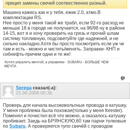
прицип замены свечей соотвественно разный.
Машина кажись как и у тебя, ежик 2.0, атмо.В
комплектации RS.
Нее просто у меня такой же трабл, если 92-го расход не
меньше 18 в городе не получается, на 96/98 ну в районе
14-15, вот я и хочу проверить на грязь и прочий шлам
систему топливную, подсоветуйте где надежней, и не
сильно накладно.Хотя бы просто посмотреть если уж че
там и есть - можно и чистить/менять. Заправки- КНП и
сибнефть-причем одни и те же!
Хотел упралять мечтой, а управляю - SUBARU - БОЛЬШЕ ЧЕМ
МЕЧТА
Serega
сказал(-а):
21.06.2008
00:36
Проверь для начала высоковольтные провода и катушку.
У меня проблема была похожая(только у меня forester).
Поменял и почистил всё что можно, а оказалось катушку
пробивает. Заедь на БРЯНСКУЮ,60 там парни толковые
по
Subaru
. А проверяется тупо свечёй с проводом