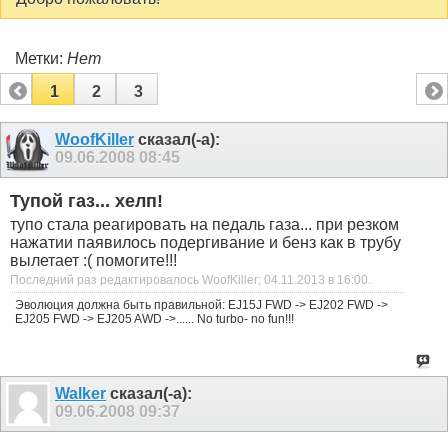
Метки:
Нет
1
2
3
WoofKiller
сказал(-а):
09.06.2008
08:45
Тупой газ... хелп!
тупо стала реагировать на педаль газа... при резком
нажатии паявилось подергивание и бенз как в трубу
вылетает :( помогите!!!
Последний раз редактировалось WoofKiller; 04.11.2013 в
16:00
.
Эволюция должна быть правильной: EJ15J FWD -> EJ202 FWD ->
EJ205 FWD -> EJ205 AWD ->...... No turbo- no fun!!!
Walker
сказал(-а):
09.06.2008
09:37