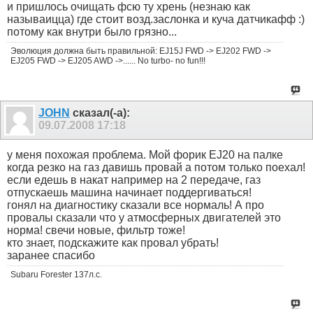
и пришлось очищать фсю ту хрень (незнаю как
называицца) где стоит возд.заслонка и куча датчикафф :)
потому как внутри было грязно...
Эволюция должна быть правильной: EJ15J FWD -> EJ202 FWD ->
EJ205 FWD -> EJ205 AWD ->...... No turbo- no fun!!!
JOHN
сказал(-а):
09.07.2008
17:18
у меня похожая проблема. Мой форик EJ20 на палке
когда резко на газ давишь провай а потом только поехал!
если едешь в накат например на 2 передаче, газ
отпускаешь машина начинает поддергиваться!
гонял на диагностику сказали все нормаль! А про
провалы сказали что у атмосферных двигателей это
норма! свечи новые, фильтр тоже!
кто знает, подскажите как провал убрать!
заранее спасибо
Subaru Forester 137л.с.