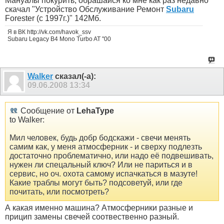
Мануалы покурить, обрашайся ко мне как раз недавно
скачал "Устройство Обслуживание Ремонт
Subaru
Forester (с 1997г.)" 142Мб.
Я в ВК http://vk.com/havok_ssv
Subaru Legacy B4 Mono Turbo AT "00
Walker
сказал(-а):
09.06.2008
13:34
Сообщение от
LehaType
to Walker:
Мил человек, будь добр бодскажи - свечи менять
самим как, у меня атмосферник - и сверху подлезть
достаточно проблематично, или надо её подвешивать,
нужен ли спецальный ключ? Или не париться и в
сервис, но оч. охота самому испачкаться в мазуте!
Какие траблы могут быть? подсоветуй, или где
почитать, или посмотреть?
А какая именно машина? Атмосферники разные и
прицип замены свечей соотвественно разный.