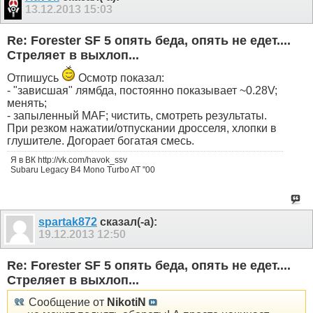
13.12.2013
15:03
Re: Forester SF 5 опять беда, опять не едет....
Стреляет в выхлоп...
Отпишусь
Осмотр показал:
- "зависшая" лямбда, постоянно показывает ~0.28V;
менять;
- запыленный MAF; чистить, смотреть результаты.
При резком нажатии/отпускании дросселя, хлопки в
глушителе. Догорает богатая смесь.
Я в ВК http://vk.com/havok_ssv
Subaru Legacy B4 Mono Turbo AT "00
spartak872
сказал(-а):
19.12.2013
12:50
Re: Forester SF 5 опять беда, опять не едет....
Стреляет в выхлоп...
Сообщение от
NikotiN