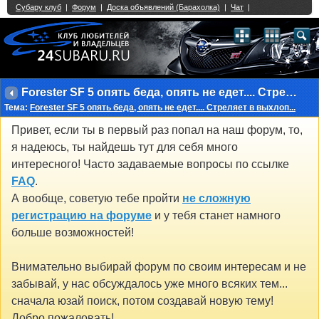
Single Sign On provided by
vBSSO
1
2
3
4
5
6
7
8
9
10
11
12
13
14
15
16
17
18
19
20
21
22
23
24
25
26
27
28
29
30
31
32
33
34
35
36
37
38
39
40
41
42
43
Forester SF 5 опять беда, опять не едет.... Стреляет в выхлоп...
Тема:
Forester SF 5 опять беда, опять не едет.... Стреляет в выхлоп...
Привет, если ты в первый раз попал на наш форум, то,
я надеюсь, ты найдешь тут для себя много
интересного! Часто задаваемые вопросы по ссылке
FAQ
.
А вообще, советую тебе пройти
не сложную
регистрацию на форуме
и у тебя станет намного
больше возможностей!
Внимательно выбирай форум по своим интересам и не
забывай, у нас обсуждалось уже много всяких тем...
сначала юзай поиск, потом создавай новую тему!
Добро пожаловать!