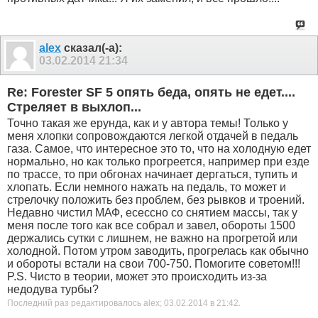
alex
сказал(-а):
03.02.2014
21:34
Re: Forester SF 5 опять беда, опять не едет....
Стреляет в выхлоп...
Точно такая же ерунда, как и у автора темы! Только у
меня хлопки сопровождаются легкой отдачей в педаль
газа. Самое, что интересное это то, что на холодную едет
нормально, но как только прогреется, например при езде
по трассе, то при обгонах начинает дергаться, тупить и
хлопать. Если немного нажать на педаль, то может и
стрелочку положить без проблем, без рывков и троений.
Недавно чистил МАФ, есессно со снятием массы, так у
меня после того как все собрал и завел, обороты 1500
держались сутки с лишнем, не важно на прогретой или
холодной. Потом утром заводить, прогрелась как обычно
и обороты встали на свои 700-750. Помогите советом!!!
P.S. Чисто в теории, может это происходить из-за
недодува турбы?
Последний раз редактировалось alex; 03.02.2014 в
21:42
.