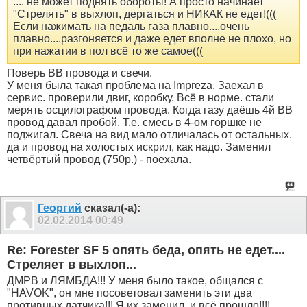
.... не может поднять обороты! А просто начинает
"Стрелять" в выхлоп, дергаться и НИКАК не едет!(((
Если нажимать на педаль газа плавно....очень
плавно....разгоняется и даже едет вполне не плохо, но
при нажатии в пол всё то же самое(((
Поверь ВВ провода и свечи.
У меня была такая проблема на Impreza. Заехал в
сервис. проверили двиг, коробку. Всё в норме. стали
мерять осцилографом провода. Когда газу даёшь 4й ВВ
провод давал пробой. Т.е. смесь в 4-ом горшке не
поджигал. Свеча на вид мало отличалась от остальных.
да и провод на холостых искрил, как надо. Заменил
четвёртый провод (750р.) - поехала.
Георгий
сказал(-а):
02.02.2014
00:49
Re: Forester SF 5 опять беда, опять не едет....
Стреляет в выхлоп...
ДМРВ и ЛЯМБДА!!! У меня было такое, общался с
"HAVOK", он мне посоветовал заменить эти два
противных датчика!!! Я их заменил, и всё прошло!!!!