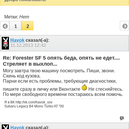
Метки:
Нет
1
2
Havok
сказал(-а):
11.12.2013
12:42
Re: Forester SF 5 опять беда, опять не едет....
Стреляет в выхлоп...
Могу завтра твою машину посмотреть. Пиши, звони.
Скинь код кузова.
Парни если есть проблемы, требующие диагностики,
пишите сразу в личку или Вконтакте
Не стесняйтесь.
По мере свободного времени постараюсь всем помочь.
Я в ВК http://vk.com/havok_ssv
Subaru Legacy B4 Mono Turbo AT "00
Havok
сказал(-а):