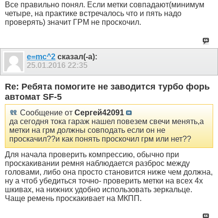
Все правильно понял. Если метки совпадают(минимум
четыре, на практике встречалось что и пять надо
проверять) значит ГРМ не проскочил.
e=mc^2
сказал(-а):
25.01.2016
22:35
Re: Ребята помогите не заводится турбо форь
автомат SF-5
Сообщение от
Сергей42091
да сегодня тока гараж нашел повезем свечи менять,а
метки на грм должны совподать если он не
проскачил??и как понять проскочил грм или нет??
Для начала проверить компрессию, обычно при
проскакивании ремня наблюдается разброс между
головами, либо она просто становится ниже чем должна,
ну а чтоб убедиться точно- проверить метки на всех 4х
шкивах, на нижних удобно использовать зеркальце.
Чаще ремень проскакивает на МКПП.