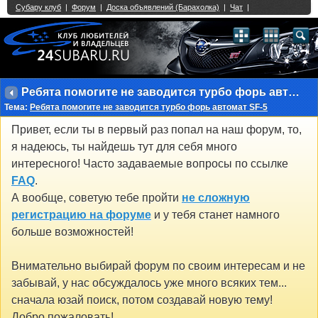
Single Sign On provided by
vBSSO
1
2
3
4
5
6
7
8
9
10
11
12
13
14
15
16
17
18
19
20
21
22
23
24
25
26
27
28
29
30
31
32
33
34
35
36
37
38
39
40
41
42
43
Ребята помогите не заводится турбо форь автомат SF-5
Тема:
Ребята помогите не заводится турбо форь автомат SF-5
Привет, если ты в первый раз попал на наш форум, то,
я надеюсь, ты найдешь тут для себя много
интересного! Часто задаваемые вопросы по ссылке
FAQ
.
А вообще, советую тебе пройти
не сложную
регистрацию на форуме
и у тебя станет намного
больше возможностей!
Внимательно выбирай форум по своим интересам и не
забывай, у нас обсуждалось уже много всяких тем...
сначала юзай поиск, потом создавай новую тему!
Добро пожаловать!