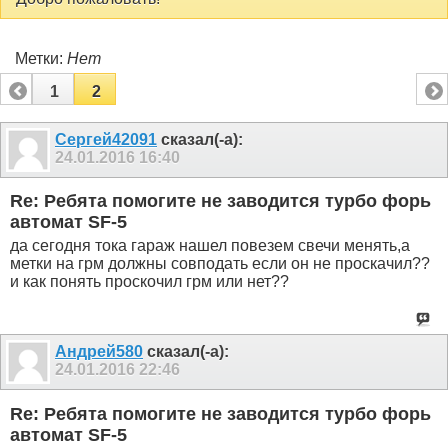
Метки:
Нет
1
2
Сергей42091
сказал(-а):
24.01.2016
16:40
Re: Ребята помогите не заводится турбо форь
автомат SF-5
да сегодня тока гараж нашел повезем свечи менять,а
метки на грм должны совподать если он не проскачил??
и как понять проскочил грм или нет??
Андрей580
сказал(-а):
24.01.2016
22:46
Re: Ребята помогите не заводится турбо форь
автомат SF-5