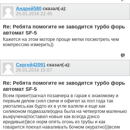
Андрей580
сказал(-а):
25.01.2016
22:45
Re: Ребята помогите не заводится турбо форь
автомат SF-5
Кажется на этом моторе проще метки посмотреть чем
компрессию измерить))
Сергей42091
сказал(-а):
26.01.2016
15:07
Re: Ребята помогите не заводится турбо форь
автомат SF-5
Всем привет)загнал позавчера в гараж к знакомому и
первым делом снял свечи и офигел за пол года так
умотались,как будто их в угле валяли и еще как
силиконом подмазали)одна была на четвертом маленько
выкручена(поставил новые как всегда дэнсо
иридивые))все норм опять огонь из трубы и как
говарится поехал наваливать бочком окуратно)))всем