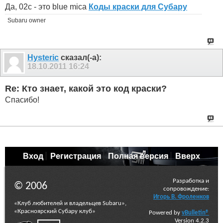
Да, 02с - это blue mica
Коды краски для Субару
Subaru owner
Hysteric
сказал(-а):
18.10.2011
16:24
Re: Кто знает, какой это код краски?
Спасибо!
Вход
Регистрация
Полная версия
Вверх
Разработка и
© 2006
сопровождение:
Игорь В. Фроленков
«Клуб любителей и владельцев Subaru»,
«Красноярский Субару клуб»
Powered by
vBulletin®
Version 4.2.3