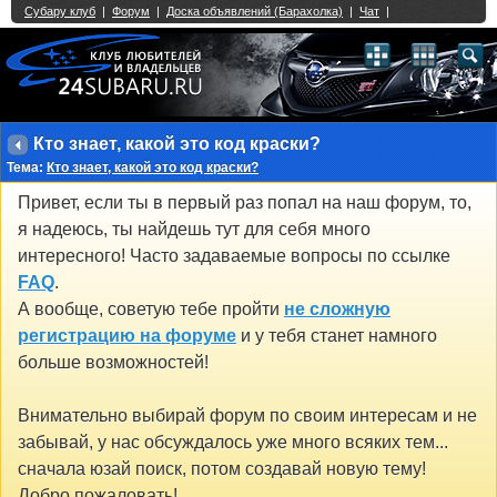
Single Sign On provided by
vBSSO
1
2
3
4
5
6
7
8
9
10
11
12
13
14
15
16
17
18
19
20
21
22
23
24
25
26
27
28
29
30
31
32
33
34
35
36
37
38
39
40
41
42
43
Кто знает, какой это код краски?
Тема:
Кто знает, какой это код краски?
Привет, если ты в первый раз попал на наш форум, то,
я надеюсь, ты найдешь тут для себя много
интересного! Часто задаваемые вопросы по ссылке
FAQ
.
А вообще, советую тебе пройти
не сложную
регистрацию на форуме
и у тебя станет намного
больше возможностей!
Внимательно выбирай форум по своим интересам и не
забывай, у нас обсуждалось уже много всяких тем...
сначала юзай поиск, потом создавай новую тему!
Добро пожаловать!