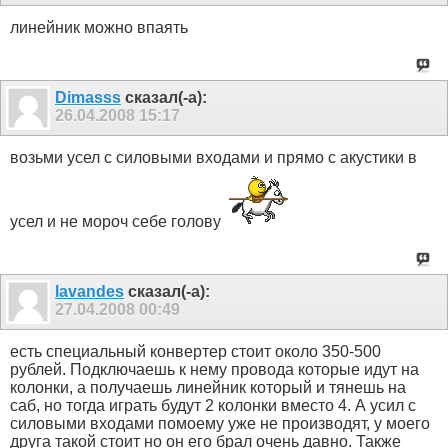
линейник можно впаять
Dimasss
сказал(-а):
26.04.2008
15:17
возьми усел с силовыми входами и прямо с акустики в
усел и не мороч себе голову
lavandes
сказал(-а):
27.04.2008
00:49
есть специальный конвертер стоит около 350-500
рублей. Подключаешь к нему провода которые идут на
колонки, а получаешь линейник который и тянешь на
саб, но тогда играть будут 2 колонки вместо 4. А усил с
силовыми входами помоему уже не производят, у моего
друга такой стоит но он его брал очень давно. Также