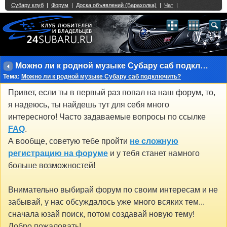
Single Sign On provided by
vBSSO
1
2
3
4
5
6
7
8
9
10
11
12
13
14
15
16
17
18
19
20
21
22
23
24
25
26
27
28
29
30
31
32
33
34
35
36
37
38
39
40
41
42
43
Можно ли к родной музыке Субару саб подключить?
Тема:
Можно ли к родной музыке Субару саб подключить?
Привет, если ты в первый раз попал на наш форум, то,
я надеюсь, ты найдешь тут для себя много
интересного! Часто задаваемые вопросы по ссылке
FAQ
.
А вообще, советую тебе пройти
не сложную
регистрацию на форуме
и у тебя станет намного
больше возможностей!
Внимательно выбирай форум по своим интересам и не
забывай, у нас обсуждалось уже много всяких тем...
сначала юзай поиск, потом создавай новую тему!
Добро пожаловать!