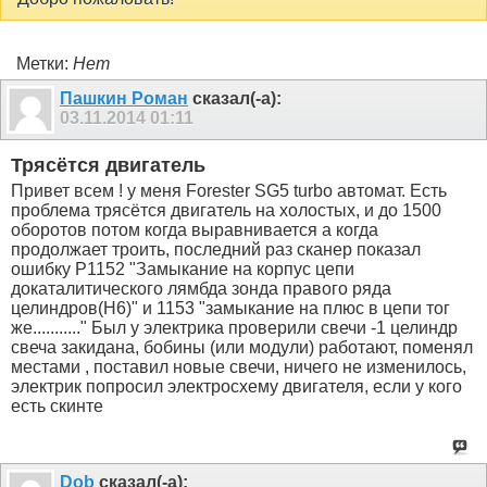
Метки:
Нет
Пашкин Роман
сказал(-а):
03.11.2014
01:11
Трясётся двигатель
Привет всем ! у меня Forester SG5 turbo автомат. Есть
проблема трясётся двигатель на холостых, и до 1500
оборотов потом когда выравнивается а когда
продолжает троить, последний раз сканер показал
ошибку Р1152 "Замыкание на корпус цепи
докаталитического лямбда зонда правого ряда
целиндров(Н6)" и 1153 "замыкание на плюс в цепи тог
же..........." Был у электрика проверили свечи -1 целиндр
свеча закидана, бобины (или модули) работают, поменял
местами , поставил новые свечи, ничего не изменилось,
электрик попросил электросхему двигателя, если у кого
есть скинте
Dob
сказал(-а):