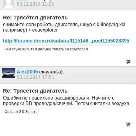
03.11.2014
11:25
Re: Трясётся двигатель
снимайте логи работы двигателя, шнур с k-line(vag kkl
например) + ecuexplorer
http://forums.drom.ru/subaru/t115146...post1155028895
чем круче жип, тем дальше топать за трактором
Alex2005
сказал(-а):
03.11.2014
17:51
Re: Трясётся двигатель
Ошибки не правильно расшифровали. Начните с
проверки ВВ проводов/свечей. Потом считалки воздуха.
Outback 2.5 Золото!