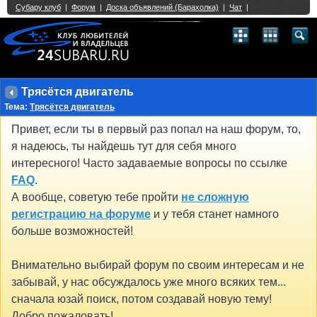
Single Sign On provided by
vBSSO
1
2
3
4
5
6
7
8
9
10
11
12
13
14
15
16
17
18
19
20
21
22
23
24
25
26
27
28
29
30
31
32
33
34
35
36
37
38
39
40
41
42
43
Трясётся двигатель
Тема:
Трясётся двигатель
Привет, если ты в первый раз попал на наш форум, то,
я надеюсь, ты найдешь тут для себя много
интересного! Часто задаваемые вопросы по ссылке
FAQ
.
А вообще, советую тебе пройти
не сложную
регистрацию на форуме
и у тебя станет намного
больше возможностей!
Внимательно выбирай форум по своим интересам и не
забывай, у нас обсуждалось уже много всяких тем...
сначала юзай поиск, потом создавай новую тему!
Добро пожаловать!