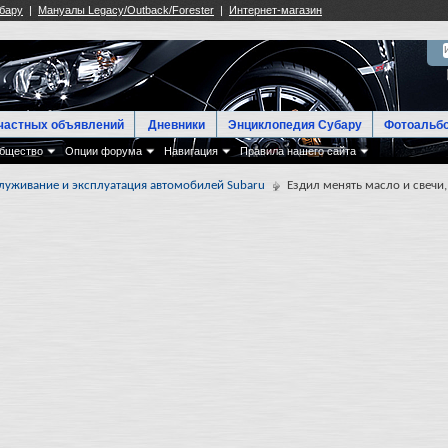
частных объявлений
Дневники
Энциклопедия Субару
Фотоальб
бщество
Опции форума
Навигация
Правила нашего сайта
луживание и эксплуатация автомобилей Subaru
Ездил менять масло и свеч