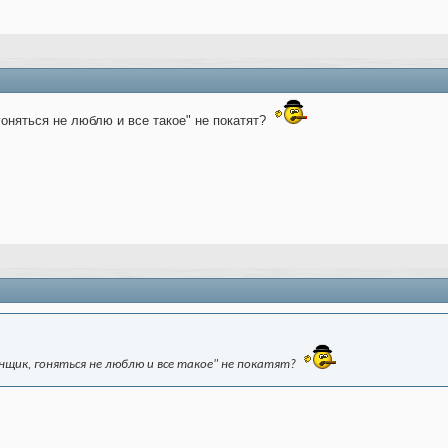
гоняться не люблю и все такое" не покатят?
нщик, гоняться не люблю и все такое" не покатят?