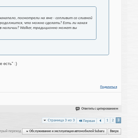
накапало, посмотрели на яме - сопливит со сливной
 продолжится, что можно сделать? Есть ли какая
ь в наличии? Walker, традиционно может вы
 есть" :)
Поделиться
Ответить с цитированием
Страница 3 из 3
1
2
3
Первая
трый переход
Обслуживание и эксплуатация автомобилей Subaru
Вверх