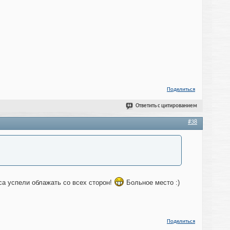
Поделиться
Ответить с цитированием
#38
а успели облажать со всех сторон!
Больное место :)
Поделиться