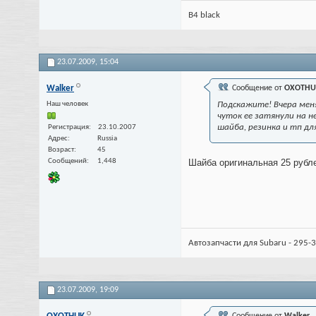
В4 black
23.07.2009,
15:04
Walker
Сообщение от
OXOTHU
Наш человек
Подскажите! Вчера меня
чуток ее затянули на 
шайба, резинка и тп дл
Регистрация
23.10.2007
Адрес
Russia
Возраст
45
Сообщений
1,448
Шайба оригинальная 25 рубле
Автозапчасти для Subaru - 295-3
23.07.2009,
19:09
Сообщение от
Walker