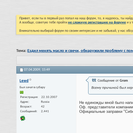
Привет, если ты в первый раз попал на наш форум, то, я надеюсь, ты на
А вообще, советую тебе пройти
не сложную регистрацию на форуме
и у 
Внимательно выбирай форум по своим интересам и не забывай, у нас обсу
Тема:
Ездил менять масло и свечи, обнаружили проблему с по
07.04.2009,
15:49
Lewd
Сообщение от
Grom
Был зачат в субару
Всему причиной был хер
Регистрация
22.10.2007
Адрес
Russia
Не единожды мной было напис
Оф. представители компании 
Возраст
42
Официальные заправки "Сиб
Сообщений
2,441