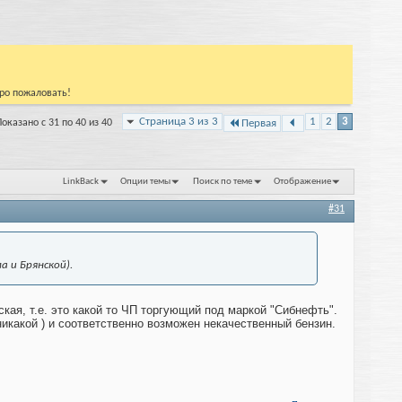
бро пожаловать!
Страница 3 из 3
1
2
3
Показано с 31 по 40 из 40
Первая
LinkBack
Опции темы
Поиск по теме
Отображение
#31
 и Брянской).
кая, т.е. это какой то ЧП торгующий под маркой "Сибнефть".
никакой ) и соответственно возможен некачественный бензин.