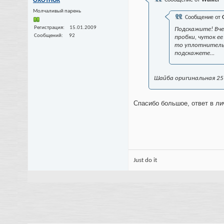
OXOTHUK
Молчаливый парень
Сообщение от
Регистрация
15.01.2009
Подскажите! Вче
Сообщений
92
пробки, чуток е
то уплотнительн
подскажете...
Шайба оригинальная 25 
Спасибо большое, ответ в лич
Just do it