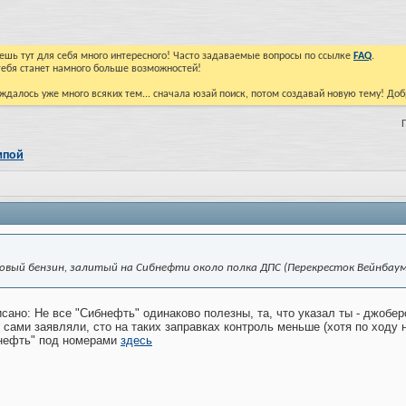
йдешь тут для себя много интересного! Часто задаваемые вопросы по ссылке
FAQ
.
тебя станет намного больше возможностей!
ждалось уже много всяких тем... сначала юзай поиск, потом создавай новую тему! До
мпой
овый бензин, залитый на Сибнефти около полка ДПС (Перекресток Вейнбаума
ано: Не все "Сибнефть" одинаково полезны, та, что указал ты - джоберс
сами заявляли, сто на таких заправках контроль меньше (хотя по ходу 
нефть" под номерами
здесь