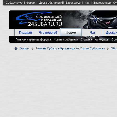
Главная
Что нового?
Форум
Чат
Доска 
Главная страница форума
Новые сообщения
Справка
Календарь
Соо
Форум
Ремонт Субару в Красноярске, Гараж Субариста
Обс