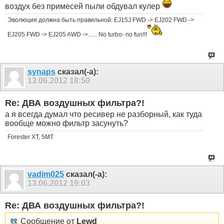
воздух без примесей пыли обдувал кулер
Эволюция должна быть правильной: EJ15J FWD -> EJ202 FWD ->
EJ205 FWD -> EJ205 AWD ->...... No turbo- no fun!!!
synaps
сказал(-а):
13.06.2012
18:50
Re: ДВА воздушных фильтра?!
а я всегда думал что ресивер не разборный, как туда
вообще можно фильтр засунуть?
Forester XT, 5MT
vadim025
сказал(-а):
13.06.2012
19:03
Re: ДВА воздушных фильтра?!
Сообщение от
Lewd