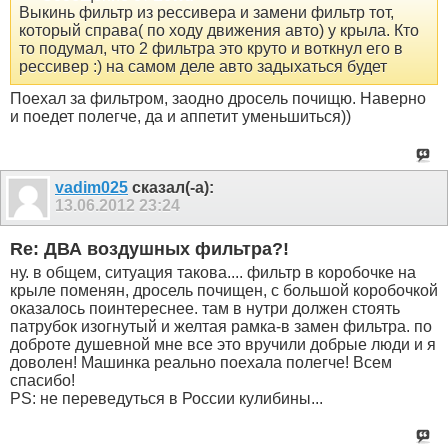
Выкинь фильтр из рессивера и замени фильтр тот,
который справа( по ходу движения авто) у крыла. Кто
то подумал, что 2 фильтра это круто и воткнул его в
рессивер :) на самом деле авто задыхаться будет
Поехал за фильтром, заодно дросель почищю. Наверно
и поедет полегче, да и аппетит уменьшиться))
vadim025
сказал(-а):
13.06.2012
23:24
Re: ДВА воздушных фильтра?!
ну. в общем, ситуация такова.... фильтр в коробочке на
крыле поменян, дросель почищен, с большой коробочкой
оказалось поинтереснее. там в нутри должен стоять
патрубок изогнутый и желтая рамка-в замен фильтра. по
доброте душевной мне все это вручили добрые люди и я
доволен! Машинка реально поехала полегче! Всем
спасибо!
PS: не переведуться в России кулибины...