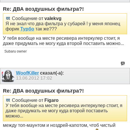
Re: ДВА воздушных фильтра?!
Сообщение от
valekvg
Я не знал что два фильтра у субарей ! у меня японец
форик
Турбо
так же???
У тебя вообще на месте ресивера интеркулер стоит, я
даже придумать не могу куда второй поставить можно...
Subaru owner
WoofKiller
сказал(-а):
13.06.2012
17:02
Re: ДВА воздушных фильтра?!
Сообщение от
Figaro
У тебя вообще на месте ресивера интеркулер стоит, я
даже придумать не могу куда второй поставить
можно...
между топ-маунтом и ноздрей-капотом, чтоб чистый