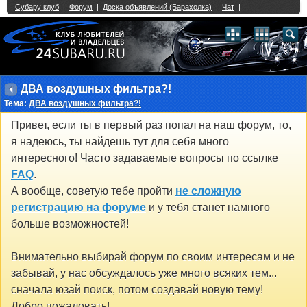
Single Sign On provided by
vBSSO
1
2
3
4
5
6
7
8
9
10
11
12
13
14
15
16
17
18
19
20
21
22
23
24
25
26
27
28
29
30
31
32
33
34
35
36
37
38
39
40
41
42
43
ДВА воздушных фильтра?!
Тема:
ДВА воздушных фильтра?!
Привет, если ты в первый раз попал на наш форум, то,
я надеюсь, ты найдешь тут для себя много
интересного! Часто задаваемые вопросы по ссылке
FAQ
.
А вообще, советую тебе пройти
не сложную
регистрацию на форуме
и у тебя станет намного
больше возможностей!
Внимательно выбирай форум по своим интересам и не
забывай, у нас обсуждалось уже много всяких тем...
сначала юзай поиск, потом создавай новую тему!
Добро пожаловать!