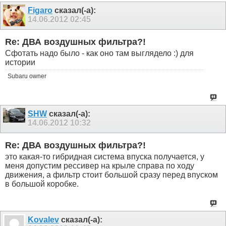
Figaro
сказал(-а):
14.06.2012
02:45
Re: ДВА воздушных фильтра?!
Сфотать надо было - как оно там выглядело :) для
истории
Subaru owner
SHW
сказал(-а):
14.06.2012
10:32
Re: ДВА воздушных фильтра?!
это какая-то гибридная система впуска получается, у
меня допустим рессивер на крыле справа по ходу
движения, а фильтр стоит большой сразу перед впуском
в большой коробке.
Kovalev
сказал(-а):