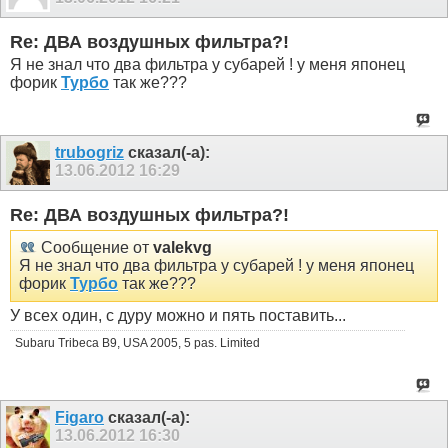
Re: ДВА воздушных фильтра?!
Я не знал что два фильтра у субарей ! у меня японец
форик
Турбо
так же???
trubogriz
сказал(-а):
13.06.2012
16:29
Re: ДВА воздушных фильтра?!
Сообщение от
valekvg
Я не знал что два фильтра у субарей ! у меня японец
форик
Турбо
так же???
У всех один, с дуру можно и пять поставить...
Subaru Tribeca B9, USA 2005, 5 pas. Limited
Figaro
сказал(-а):
13.06.2012
16:30