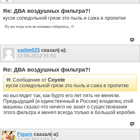
Re: ДВА воздушных фильтра?!
кусок солидольной грязи это пыль и сажа в пропитке
Ну вы тогда хоть на поминки соберитесь
...©
vadim025
сказал(-а):
13.06.2012
01:01
Re: ДВА воздушных фильтра?!
Сообщение от
Coyote
кусок солидольной грязи это пыль и сажа в пропитке
но выглядит так, как будто его лет пять не меняли.
Предыдущий (и единственный в России) владелец этой
машины сказал что ничего не знает о существовании
этого фильтра и менял всегда только в большой коробке.
Figaro
сказал(-а):
13.06.2012
03:41