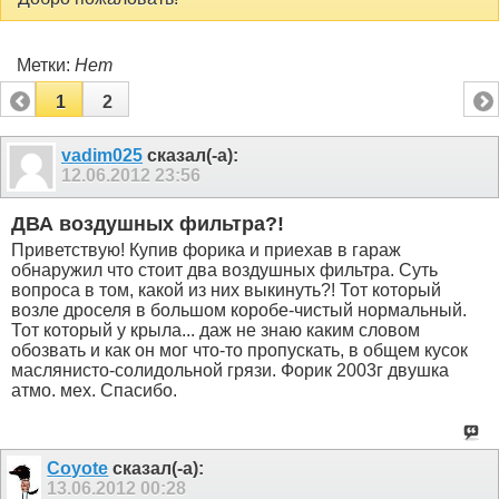
Метки:
Нет
1
2
vadim025
сказал(-а):
12.06.2012
23:56
ДВА воздушных фильтра?!
Приветствую! Купив форика и приехав в гараж
обнаружил что стоит два воздушных фильтра. Суть
вопроса в том, какой из них выкинуть?! Тот который
возле дроселя в большом коробе-чистый нормальный.
Тот который у крыла... даж не знаю каким словом
обозвать и как он мог что-то пропускать, в общем кусок
маслянисто-солидольной грязи. Форик 2003г двушка
атмо. мех. Спасибо.
Coyote
сказал(-а):
13.06.2012
00:28