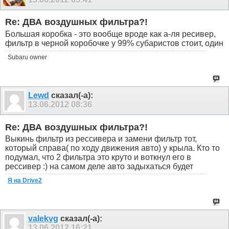
Re: ДВА воздушных фильтра?!
Большая коробка - это вообще вроде как а-ля ресивер,
фильтр в черной коробочке у 99% субаристов стоит, один
Subaru owner
Lewd
сказал(-а):
13.06.2012
08:36
Re: ДВА воздушных фильтра?!
Выкинь фильтр из рессивера и замени фильтр тот,
который справа( по ходу движения авто) у крыла. Кто то
подумал, что 2 фильтра это круто и воткнул его в
рессивер :) на самом деле авто задыхаться будет
Я на Drive2
valekvg
сказал(-а):
13.06.2012
16:21