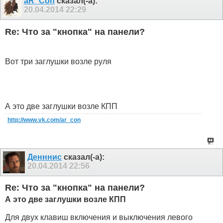
aR_Con
сказал(-а):
20.04.2014
22:29
Re: Что за "кнопка" на панели?
Вот три заглушки возле руля
А это две заглушки возле КПП
http://www.vk.com/ar_con
Денннис
сказал(-а):
20.04.2014
22:56
Re: Что за "кнопка" на панели?
А это две заглушки возле КПП
Для двух клавиш включения и выключения левого