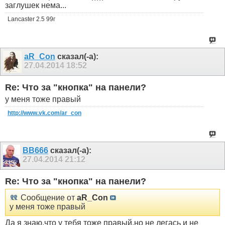
заглушек нема...
Lancaster 2.5 99г
aR_Con
сказал(-а):
27.04.2014
18:52
Re: Что за "кнопка" на панели?
у меня тоже правый
http://www.vk.com/ar_con
ВВ666
сказал(-а):
27.04.2014
21:12
Re: Что за "кнопка" на панели?
Сообщение от
aR_Con
у меня тоже правый
Да я знаю,что у тебя тоже правый,но не легась и не