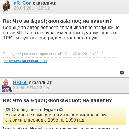
aR_Con
сказал(-а):
20.04.2014
22:12
Re: Что за &quot;кнопка&quot; на панели?
Вообще то автор вопроса спрашивал про заглушки не
возле КПП а возле руля, у меня там туманки кнопка и
ТРИ! заглушки стоит рядом, стоят вплотную.
Последний раз редактировалось aR_Con; 20.04.2014 в
22:18
.
http://www.vk.com/ar_con
ВВ666
сказал(-а):
20.04.2014
22:15
Re: Что за &quot;кнопка&quot; на панели?
Сообщение от
Figaro
Если мне не изменяет память пневмоподвеску
ставили в период с 1995 по 1999 год