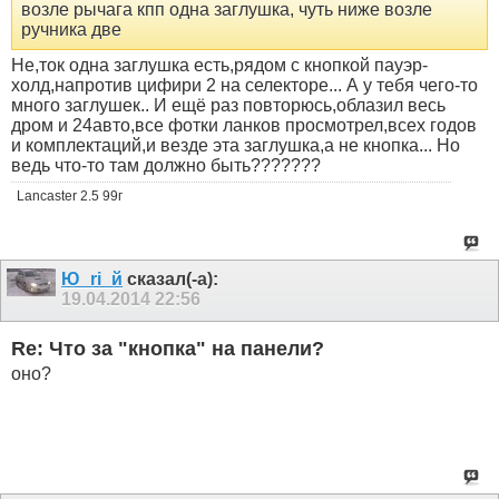
возле рычага кпп одна заглушка, чуть ниже возле
ручника две
Не,ток одна заглушка есть,рядом с кнопкой пауэр-
холд,напротив цифири 2 на селекторе... А у тебя чего-то
много заглушек.. И ещё раз повторюсь,облазил весь
дром и 24авто,все фотки ланков просмотрел,всех годов
и комплектаций,и везде эта заглушка,а не кнопка... Но
ведь что-то там должно быть???????
Lancaster 2.5 99г
Ю_ri_й
сказал(-а):
19.04.2014
22:56
Re: Что за "кнопка" на панели?
оно?