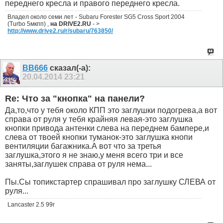
переднего кресла и правого переднего кресла.
Владел около семи лет - Subaru Forester SG5 Cross Sport 2004
(Turbo 5мкпп) ,
на DRIVE2.RU
- >
http://www.drive2.ru/r/subaru/763850/
ВВ666
сказал(-а):
20.04.2014
23:21
Re: Что за "кнопка" на панели?
Да,то,что у тебя около КПП это заглушки подогрева,а вот
справа от руля у тебя крайняя левая-это заглушка
кнопки привода антенки слева на переднем бампере,и
слева от твоей кнопки туманок-это заглушка кнопи
вентиляции багажника.А вот что за третья
заглушка,этого я не знаю,у меня всего три и все
заняты,заглушек справа от руля нема...
Пы.Сы топикстартер спрашивал про заглушку СЛЕВА от
руля...
Lancaster 2.5 99г