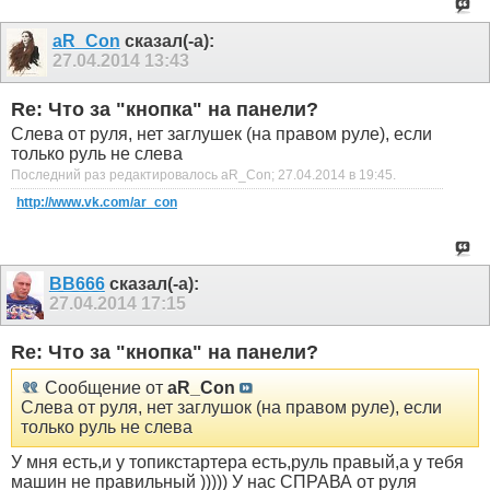
aR_Con
сказал(-а):
27.04.2014
13:43
Re: Что за "кнопка" на панели?
Слева от руля, нет заглушек (на правом руле), если
только руль не слева
Последний раз редактировалось aR_Con; 27.04.2014 в
19:45
.
http://www.vk.com/ar_con
ВВ666
сказал(-а):
27.04.2014
17:15
Re: Что за "кнопка" на панели?
Сообщение от
aR_Con
Слева от руля, нет заглушок (на правом руле), если
только руль не слева
У мня есть,и у топикстартера есть,руль правый,а у тебя
машин не правильный ))))) У нас СПРАВА от руля