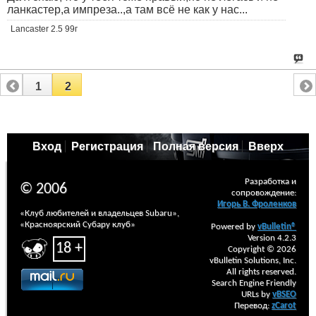
ланкастер,а импреза..,а там всё не как у нас...
Lancaster 2.5 99г
1
2
Вход
Регистрация
Полная версия
Вверх
Разработка и
© 2006
сопровождение:
Игорь В. Фроленков
«Клуб любителей и владельцев Subaru»,
«Красноярский Субару клуб»
Powered by
vBulletin®
Version 4.2.3
18 +
Copyright © 2026
vBulletin Solutions, Inc.
All rights reserved.
Search Engine Friendly
URLs by
vBSEO
Перевод:
zCarot