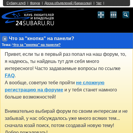
Single Sign On provided by
vBSSO
1
2
3
4
5
6
7
8
9
10
11
12
13
14
15
16
17
18
19
20
21
22
23
24
25
26
27
28
29
30
31
32
33
34
35
36
37
38
39
40
41
42
43
Что за "кнопка" на панели?
Тема:
Что за "кнопка" на панели?
Привет, если ты в первый раз попал на наш форум, то,
я надеюсь, ты найдешь тут для себя много
интересного! Часто задаваемые вопросы по ссылке
FAQ
.
А вообще, советую тебе пройти
не сложную
регистрацию на форуме
и у тебя станет намного
больше возможностей!
Внимательно выбирай форум по своим интересам и не
забывай, у нас обсуждалось уже много всяких тем...
сначала юзай поиск, потом создавай новую тему!
Добро пожаловать!