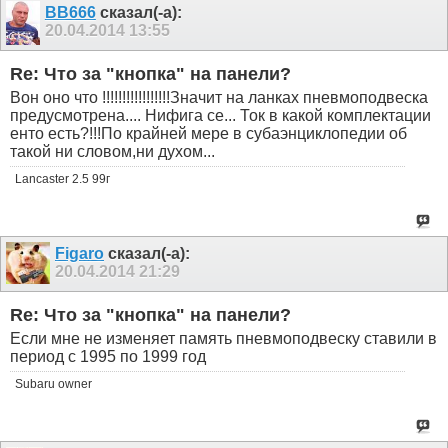
ВВ666
сказал(-а):
20.04.2014
13:55
Re: Что за "кнопка" на панели?
Вон оно что !!!!!!!!!!!!!!!!!Значит на ланках пневмоподвеска
предусмотрена.... Нифига се... Ток в какой комплектации
енто есть?!!!По крайней мере в субаэнциклопедии об
такой ни словом,ни духом...
Lancaster 2.5 99г
Figaro
сказал(-а):
20.04.2014
21:29
Re: Что за "кнопка" на панели?
Если мне не изменяет память пневмоподвеску ставили в
период с 1995 по 1999 год
Subaru owner