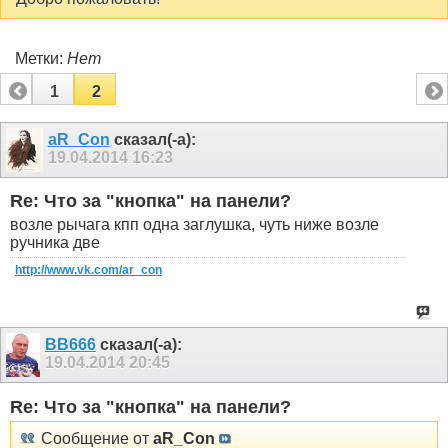
Метки:
Нет
1
2
aR_Con
сказал(-а):
19.04.2014
16:23
Re: Что за "кнопка" на панели?
возле рычага кпп одна заглушка, чуть ниже возле
ручника две
http://www.vk.com/ar_con
ВВ666
сказал(-а):
19.04.2014
20:45
Re: Что за "кнопка" на панели?
Сообщение от
aR_Con