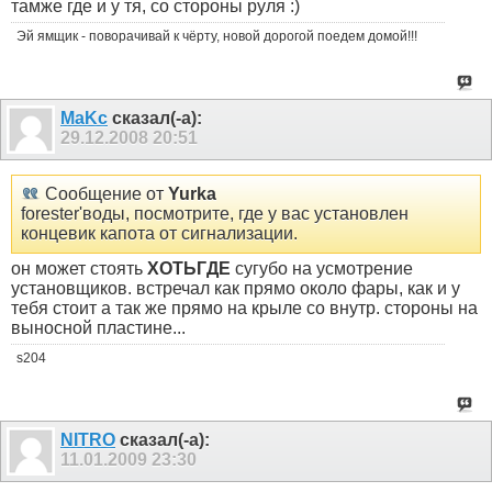
тамже где и у тя, со стороны руля :)
Эй ямщик - поворачивай к чёрту, новой дорогой поедем домой!!!
MaKc
сказал(-а):
29.12.2008
20:51
Сообщение от
Yurka
forester'воды, посмотрите, где у вас установлен
концевик капота от сигнализации.
он может стоять
ХОТЬГДЕ
сугубо на усмотрение
установщиков. встречал как прямо около фары, как и у
тебя стоит а так же прямо на крыле со внутр. стороны на
выносной пластине...
s204
NITRO
сказал(-а):
11.01.2009
23:30