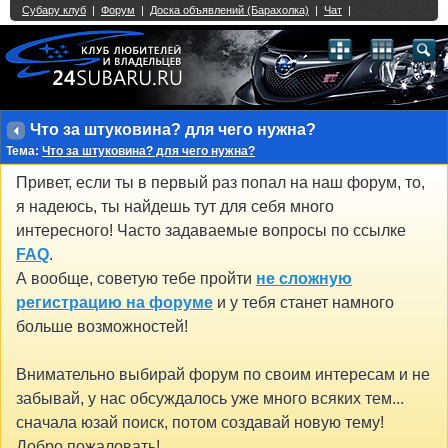
Single Sign On provided by
vBSSO
1
2
3
4
5
6
7
8
9
10
11
12
13
14
15
16
17
18
19
20
21
22
23
24
25
26
27
28
29
30
31
32
33
34
35
36
37
38
39
40
41
42
43
Что за штуковина? для чего нужна?
Тема:
Что за штуковина? для чего нужна?
Привет, если ты в первый раз попал на наш форум, то,
я надеюсь, ты найдешь тут для себя много
интересного! Часто задаваемые вопросы по ссылке
FAQ
.
А вообще, советую тебе пройти
не сложную
регистрацию на форуме
и у тебя станет намного
больше возможностей!
Внимательно выбирай форум по своим интересам и не
забывай, у нас обсуждалось уже много всяких тем...
сначала юзай поиск, потом создавай новую тему!
Добро пожаловать!