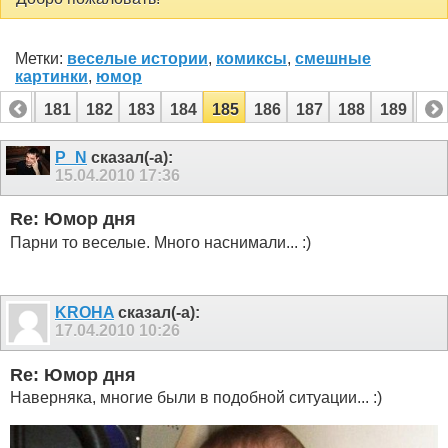
Метки:
веселые истории
,
комиксы
,
смешные
картинки
,
юмор
180
181
182
183
184
185
186
187
188
189
19
200
201
P_N
сказал(-а):
15.04.2010
17:36
Re: Юмор дня
Парни то веселые. Много наснимали... :)
KROHA
сказал(-а):
17.04.2010
10:26
Re: Юмор дня
Наверняка, многие были в подобной ситуации... :)