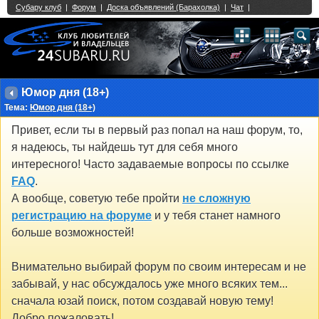
Single Sign On provided by
vBSSO
1
2
3
4
5
6
7
8
9
10
11
12
13
14
15
16
17
18
19
20
21
22
23
24
25
26
27
28
29
30
31
32
33
34
35
36
37
38
39
40
41
42
43
Юмор дня (18+)
Тема:
Юмор дня (18+)
Привет, если ты в первый раз попал на наш форум, то,
я надеюсь, ты найдешь тут для себя много
интересного! Часто задаваемые вопросы по ссылке
FAQ
.
А вообще, советую тебе пройти
не сложную
регистрацию на форуме
и у тебя станет намного
больше возможностей!
Внимательно выбирай форум по своим интересам и не
забывай, у нас обсуждалось уже много всяких тем...
сначала юзай поиск, потом создавай новую тему!
Добро пожаловать!