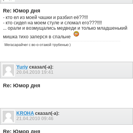
Re: Юмор дня
- кто ел из моей чашки и разбил её??!!!
- кто сидел на моем стуле и сломал его???!!!!
... орали и возмущались медведи и только младшенький
мишка тихо заперся в спальне
Мегасарайчег с во-о-отакой трубенью )
Yuriy
сказал(-а):
20.04.2010
19:41
Re: Юмор дня
KROHA
сказал(-а):
21.04.2010
09:46
Re: Юмор дня