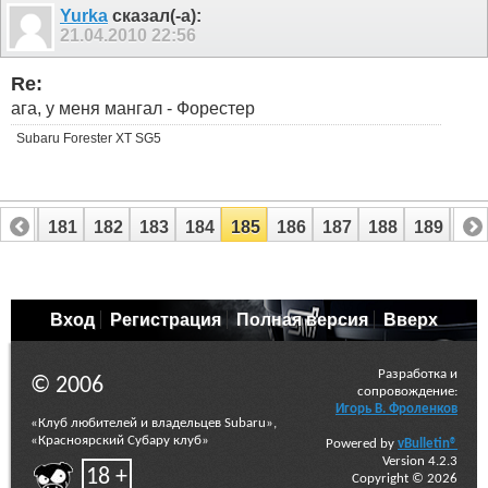
Yurka
сказал(-а):
21.04.2010
22:56
Re:
ага, у меня мангал - Форестер
Subaru Forester XT SG5
180
181
182
183
184
185
186
187
188
189
19
200
201
Вход
Регистрация
Полная версия
Вверх
Разработка и
© 2006
сопровождение:
Игорь В. Фроленков
«Клуб любителей и владельцев Subaru»,
«Красноярский Субару клуб»
Powered by
vBulletin®
Version 4.2.3
18 +
Copyright © 2026