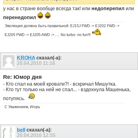
у нас в стране вообще всегда так! или
недоперепил
или
перенедопил
Эволюция должна быть правильной: EJ15J FWD -> EJ202 FWD ->
EJ205 FWD -> EJ205 AWD ->...... No turbo- no fun!!!
KROHA
сказал(-а):
20.04.2010
11:16
Re: Юмор дня
- Кто спал на моей кровати?! - вскричал Мишутка.
- Кто тут только на ней не спал... - вздохнула Машенька,
потупясь.
С Уважением, Игорь
bell
сказал(-а):
20.04.2010
12:55