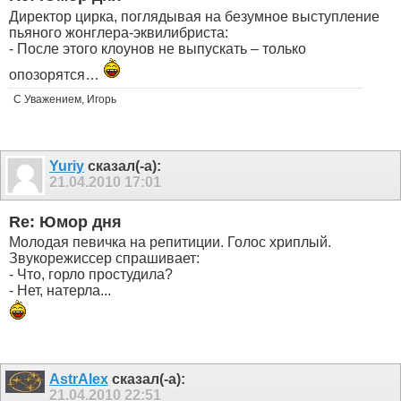
Директор цирка, поглядывая на безумное выступление
пьяного жонглера-эквилибриста:
- После этого клоунов не выпускать – только
опозорятся…
С Уважением, Игорь
Yuriy
сказал(-а):
21.04.2010
17:01
Re: Юмор дня
Молодая певичка на репитиции. Голос хриплый.
Звукорежиссер спрашивает:
- Что, горло простудила?
- Нет, натерла...
AstrAlex
сказал(-а):
21.04.2010
22:51