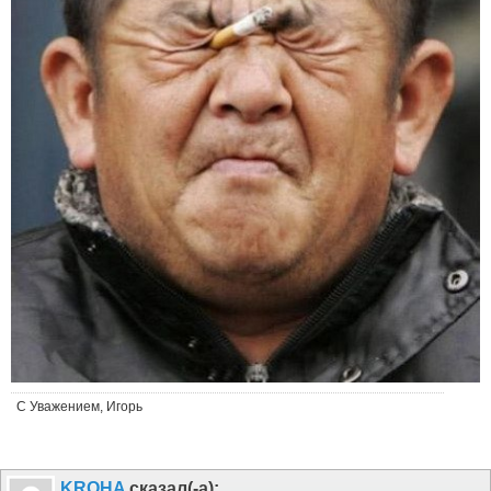
С Уважением, Игорь
KROHA
сказал(-а):