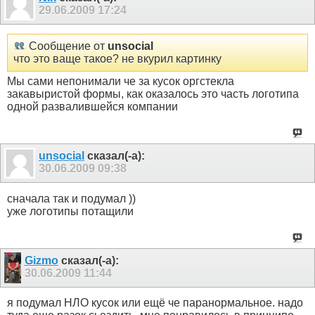
29.06.2009
17:24
Сообщение от
unsocial
что это ваще такое? не вкурил картинку
Мы сами непонимали че за кусок оргстекла
закавыристой формы, как оказалось это часть логотипа
одной развалившейся компании
unsocial
сказал(-а):
30.06.2009
09:38
сначала так и подумал ))
уже логотипы потащили
Gizmo
сказал(-а):
30.06.2009
11:44
я подумал НЛО кусок или ещё че паранормальное. надо