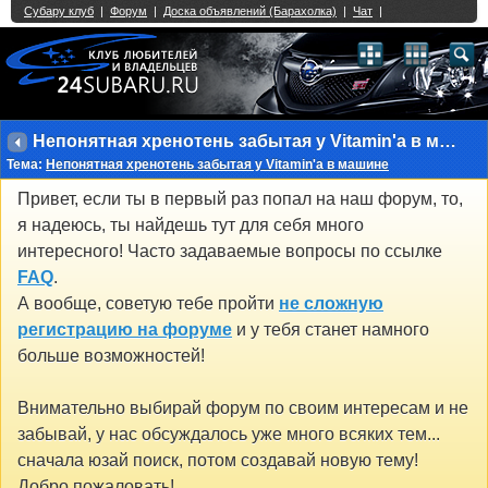
Single Sign On provided by
vBSSO
1
2
3
4
5
6
7
8
9
10
11
12
13
14
15
16
17
18
19
20
21
22
23
24
25
26
27
28
29
30
31
32
33
34
35
36
37
38
39
40
41
42
43
Непонятная хренотень забытая у Vitamin'а в машине
Тема:
Непонятная хренотень забытая у Vitamin'а в машине
Привет, если ты в первый раз попал на наш форум, то,
я надеюсь, ты найдешь тут для себя много
интересного! Часто задаваемые вопросы по ссылке
FAQ
.
А вообще, советую тебе пройти
не сложную
регистрацию на форуме
и у тебя станет намного
больше возможностей!
Внимательно выбирай форум по своим интересам и не
забывай, у нас обсуждалось уже много всяких тем...
сначала юзай поиск, потом создавай новую тему!
Добро пожаловать!