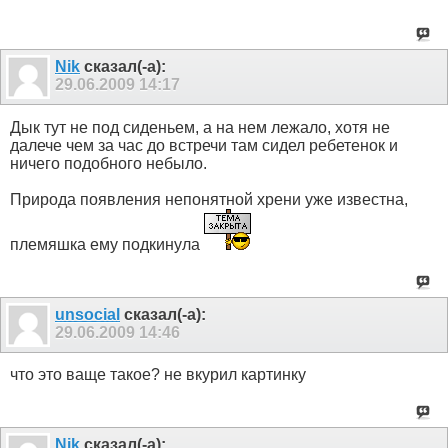
Nik
сказал(-а):
29.06.2009
14:17
Дык тут не под сиденьем, а на нем лежало, хотя не
далече чем за час до встречи там сидел ребетенок и
ничего подобного небыло.
Природа появления непонятной хрени уже известна,
племяшка ему подкинула
unsocial
сказал(-а):
29.06.2009
14:46
что это ваще такое? не вкурил картинку
Nik
сказал(-а):