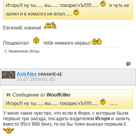
Игорь!!! ну ты...... вы...... товарисчЪ!!!!!!......
я чуть не
запил и в коматоз не впал......
Евгений, извини!
Пощекотал
тебе немного нервы!
С Уважением, Игорь
AstrAlex
сказал(-а):
24.07.2009
01:45
Сообщение от
WoofKiller
Игорь!!! ну ты...... вы...... товарисчЪ!!!!!!......
.......
У меня такое чувство, что если в Форя, с которым были
первые три заезда, посадить водителем
Игоря
и залить
вместо 95го 98й бенз, то он бы тоже выехал первым.!!.