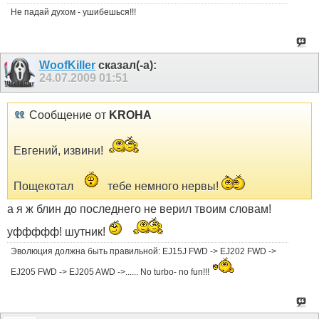
Не падай духом - ушибешься!!!
WoofKiller
сказал(-а):
24.07.2009
01:51
Сообщение от
KROHA
Евгений, извини!
Пощекотал
тебе немного нервы!
а я ж блин до последнего не верил твоим словам!
уффффф! шутник!
Эволюция должна быть правильной: EJ15J FWD -> EJ202 FWD ->
EJ205 FWD -> EJ205 AWD ->...... No turbo- no fun!!!