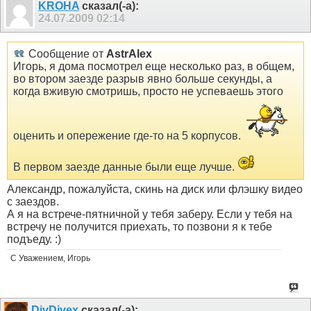
KROHA
сказал(-а):
24.07.2009
02:14
Сообщение от
AstrAlex
Игорь, я дома посмотрел еще несколько раз, в общем,
во втором заезде разрыв явно больше секунды, а
когда вживую смотришь, просто не успеваешь этого
оценить и опережение где-то на 5 корпусов.
В первом заезде данные были еще лучше.
Александр, пожалуйста, скинь на диск или флэшку видео
с заездов.
А я на встрече-пятничной у тебя заберу. Если у тебя на
встречу не получится приехать, то позвони я к тебе
подъеду. :)
С Уважением, Игорь
DivDivex
сказал(-а):