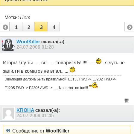
Метки:
Нет
1
2
3
4
WoofKiller
сказал(-а):
24.07.2009
01:28
Игорь!!! ну ты...... вы...... товарисчЪ!!!!!!......
я чуть не
запил и в коматоз не впал......
Эволюция должна быть правильной: EJ15J FWD -> EJ202 FWD ->
EJ205 FWD -> EJ205 AWD ->...... No turbo- no fun!!!
KROHA
сказал(-а):
24.07.2009
01:45
Сообщение от
WoofKiller