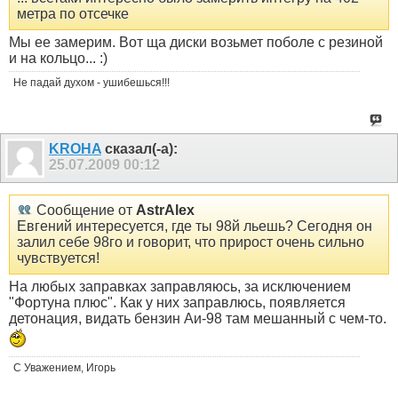
метра по отсечке
Мы ее замерим. Вот ща диски возьмет поболе с резиной
и на кольцо... :)
Не падай духом - ушибешься!!!
KROHA
сказал(-а):
25.07.2009
00:12
Сообщение от
AstrAlex
Евгений интересуется, где ты 98й льешь? Сегодня он
залил себе 98го и говорит, что прирост очень сильно
чувствуется!
На любых заправках заправляюсь, за исключением
"Фортуна плюс". Как у них заправлюсь, появляется
детонация, видать бензин Аи-98 там мешанный с чем-то.
С Уважением, Игорь