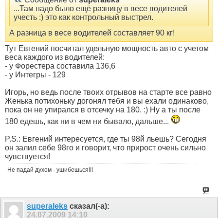
...Там надо было ещё разницу в весе водителей
учесть :) это как контрольный выстрел.
А разница в весе водителей составляет 90 кг!
Тут Евгений посчитал удельную мощность авто с учетом
веса каждого из водителей:
- у Форестера составила 136,6
- у Интегры - 129
Игорь, но ведь после твоих отрывов на старте все равно
Женька потихоньку догонял тебя и вы ехали одинаково,
пока он не упирался в отсечку на 180. :) Ну а ты после
180 едешь, как ни в чем ни бывало, дальше...
P.S.: Евгений интересуется, где ты 98й льешь? Сегодня
он залил себе 98го и говорит, что прирост очень сильно
чувствуется!
Не падай духом - ушибешься!!!
superaleks
сказал(-а):
24.07.2009
14:10