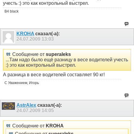
учесть :) это как контрольный выстрел.
В4 black
KROHA
сказал(-а):
24.07.2009
13:03
Сообщение от
superaleks
...Там надо было ещё разницу в весе водителей учесть
:) это как контрольный выстрел.
А разница в весе водителей составляет 90 кг!
С Уважением, Игорь
AstrAlex
сказал(-а):
24.07.2009
14:05
Сообщение от
KROHA
Сообщение от
superaleks