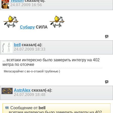
Teuton
сказал(-а):
24.07.2009
16:56
Субару
СИЛА
bell
сказал(-а):
24.07.2009
18:33
... всетаки интересно было замерить интегру на 402
метра по отсечке
Мегасарайчег с во-о-отакой трубенью )
AstrAlex
сказал(-а):
24.07.2009
18:48
Сообщение от
bell
... всетаки интересно было замерить интегру на 402