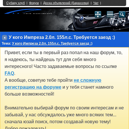
Single Sign On provided by
vBSSO
1
2
3
4
5
6
7
8
9
10
11
12
13
14
15
16
17
18
19
20
21
22
23
24
25
26
27
28
29
30
31
32
33
34
35
36
37
38
39
40
41
42
43
У кого Импреза 2.0л. 155л.с. Требуется заезд :)
Тема:
У кого Импреза 2.0л. 155л.с. Требуется заезд :)
Привет, если ты в первый раз попал на наш форум, то,
я надеюсь, ты найдешь тут для себя много
интересного! Часто задаваемые вопросы по ссылке
FAQ
.
А вообще, советую тебе пройти
не сложную
регистрацию на форуме
и у тебя станет намного
больше возможностей!
Внимательно выбирай форум по своим интересам и не
забывай, у нас обсуждалось уже много всяких тем...
сначала юзай поиск, потом создавай новую тему!
Добро пожаловать!