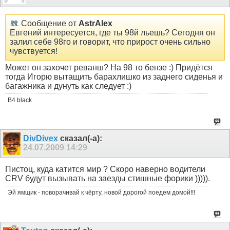
Сообщение от
AstrAlex
Евгений интересуется, где ты 98й льешь? Сегодня он
залил себе 98го и говорит, что прирост очень сильно
чувствуется!
Может он захочет реванш? На 98 то бензе :) Придётся
тогда Игорю вытащить барахлишко из заднего сиденья и
багажника и дунуть как следует :)
В4 black
DivDivex
сказал(-а):
24.07.2009
14:29
Пистоц, куда катится мир ? Скоро наверно водители
CRV будут вызывать на заезды стишные форики ))))).
Эй ямщик - поворачивай к чёрту, новой дорогой поедем домой!!!