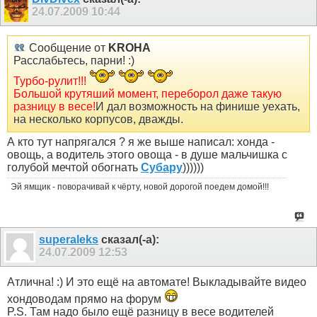
24.07.2009
10:44
Сообщение от
KROHA
Расслабьтесь, парни! :)
Турбо-рулит!!!
Большой крутяший момент, переборол даже такую
разницу в весе!
И дал возможность на финише уехать,
на несколько корпусов, дважды.
А кто тут напрягался ? я же выше написал: хонда -
овощь, а водитель этого овоща - в душе мальчишка с
голубой мечтой обогнать
Субару
))))))
Эй ямщик - поворачивай к чёрту, новой дорогой поедем домой!!!
superaleks
сказал(-а):
24.07.2009
12:53
Атлична! :) И это ещё на автомате! Выкладывайте видео
хондоводам прямо на форум
P.S. Там надо было ещё разницу в весе водителей