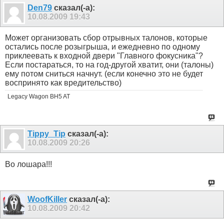
Den79
сказал(-а):
10.08.2009
19:43
Может организовать сбор отрывных талонов, которые
остались после розыгрыша, и ежедневно по одному
приклеевать к входной двери "Главного фокусника"?
Если постараться, то на год-другой хватит, они (талоны)
ему потом сниться начнут. (если конечно это не будет
воспринято как вредительство)
Legacy Wagon BH5 AT
Tippy_Tip
сказал(-а):
10.08.2009
20:26
Во лошара!!!
WoofKiller
сказал(-а):
10.08.2009
20:42