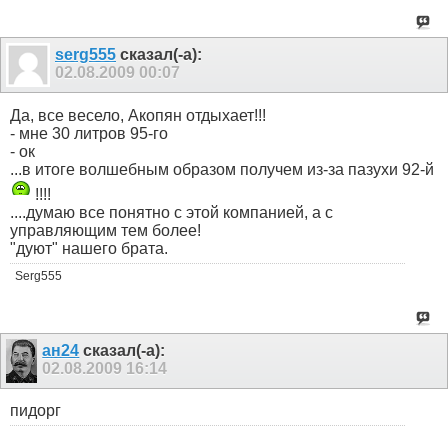
serg555
сказал(-а):
02.08.2009
00:07
Да, все весело, Акопян отдыхает!!!
- мне 30 литров 95-го
- ок
...в итоге волшебным образом получем из-за пазухи 92-й
!!!!
....думаю все понятно с этой компанией, а с
управляющим тем более!
"дуют" нашего брата.
Serg555
ан24
сказал(-а):
02.08.2009
16:14
пидорг