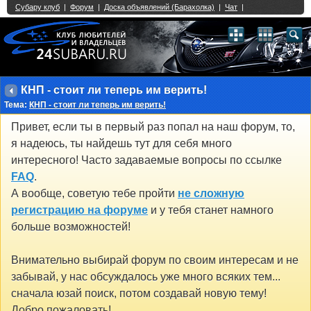
Single Sign On provided by
vBSSO
1
2
3
4
5
6
7
8
9
10
11
12
13
14
15
16
17
18
19
20
21
22
23
24
25
26
27
28
29
30
31
32
33
34
35
36
37
38
39
40
41
42
43
КНП - стоит ли теперь им верить!
Тема:
КНП - стоит ли теперь им верить!
Привет, если ты в первый раз попал на наш форум, то,
я надеюсь, ты найдешь тут для себя много
интересного! Часто задаваемые вопросы по ссылке
FAQ
.
А вообще, советую тебе пройти
не сложную
регистрацию на форуме
и у тебя станет намного
больше возможностей!
Внимательно выбирай форум по своим интересам и не
забывай, у нас обсуждалось уже много всяких тем...
сначала юзай поиск, потом создавай новую тему!
Добро пожаловать!