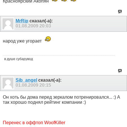
Красноярский Акопян
MrRip
сказал(-а):
01.08.2009
20:03
народ уже угорает
в душе субарувод
Sib_angel
сказал(-а):
01.08.2009
20:15
Он хоть бы дома перед зеркалом потренировался... :) А
так хорошо поднял рейтинг компании :)
Перенес в оффтоп WoofKiller