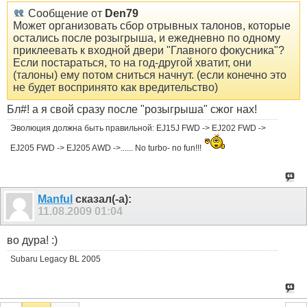
Сообщение от
Den79
Может организовать сбор отрывных талонов, которые
остались после розыгрыша, и ежедневно по одному
приклеевать к входной двери "Главного фокусника"?
Если постараться, то на год-другой хватит, они
(талоны) ему потом сниться начнут. (если конечно это
не будет воспринято как вредительство)
Бл#! а я свой сразу после "розыгрыша" сжог нах!
Эволюция должна быть правильной: EJ15J FWD -> EJ202 FWD ->
EJ205 FWD -> EJ205 AWD ->...... No turbo- no fun!!!
Manful
сказал(-а):
11.08.2009
01:04
во дура! :)
Subaru Legacy BL 2005