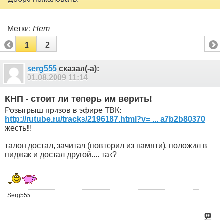
Метки:
Нет
1
2
serg555
сказал(-а):
01.08.2009
11:14
КНП - стоит ли теперь им верить!
Розыгрыш призов в эфире ТВК:
http://rutube.ru/tracks/2196187.html?v= ... a7b2b80370
жесть!!!
талон достал, зачитал (повторил из памяти), положил в
пиджак и достал другой.... так?
Serg555