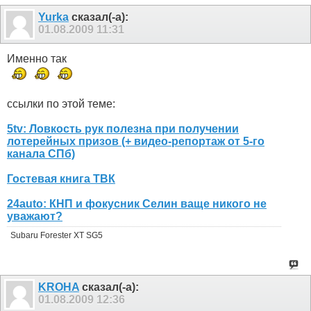
Yurka
сказал(-а):
01.08.2009
11:31
Именно так
ссылки по этой теме:
5tv: Ловкость рук полезна при получении
лотерейных призов (+ видео-репортаж от 5-го
канала СПб)
Гостевая книга ТВК
24auto: КНП и фокусник Селин ваще никого не
уважают?
Subaru Forester XT SG5
KROHA
сказал(-а):
01.08.2009
12:36