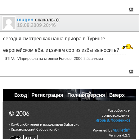
mugen
сказал(-а):
19.09.2009
20:46
сегодня смотрел как наша приора в Туринге
европейском еба..ит,зачем сор из избы выносить?
STI Ver.VIприросла на стоянке Forester 2006 2.5t ачкомат
Вход
Регистрация
Полная версия
Вверх
Разработка и
© 2006
сопровождение:
Игорь В. Фроленков
«Клуб любителей и владельцев Subaru»,
«Красноярский Субару клуб»
Powered by
vBulletin®
Version 4.2.3