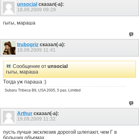
unsocial
сказал(-а):
18.09.2009
09:29
гыгы, мараша
trubogriz
сказал(-а):
18.09.2009
11:41
Сообщение от
unsocial
гыгы, мараша
Тогда уж параша :)
Subaru Tribeca B9, USA 2005, 5 pas. Limited
Arthur
сказал(-а):
19.09.2009
11:32
пусть лучше эксклюзив дорогой шлепают, чем Г в
больших объемах