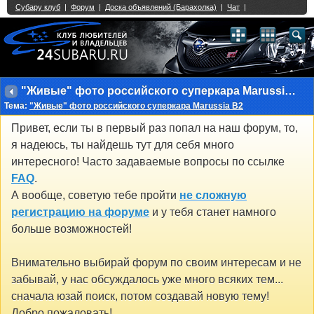
Single Sign On provided by
vBSSO
1
2
3
4
5
6
7
8
9
10
11
12
13
14
15
16
17
18
19
20
21
22
23
24
25
26
27
28
29
30
31
32
33
34
35
36
37
38
39
40
41
42
43
"Живые" фото российского суперкара Marussia B2
Тема:
"Живые" фото российского суперкара Marussia B2
Привет, если ты в первый раз попал на наш форум, то,
я надеюсь, ты найдешь тут для себя много
интересного! Часто задаваемые вопросы по ссылке
FAQ
.
А вообще, советую тебе пройти
не сложную
регистрацию на форуме
и у тебя станет намного
больше возможностей!
Внимательно выбирай форум по своим интересам и не
забывай, у нас обсуждалось уже много всяких тем...
сначала юзай поиск, потом создавай новую тему!
Добро пожаловать!