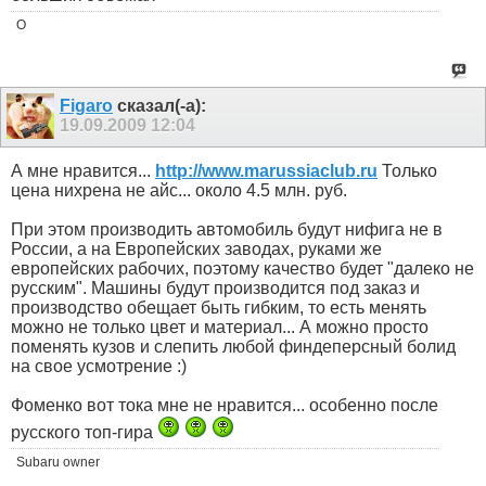
O
Figaro
сказал(-а):
19.09.2009
12:04
А мне нравится...
http://www.marussiaclub.ru
Только
цена нихрена не айс... около 4.5 млн. руб.
При этом производить автомобиль будут нифига не в
России, а на Европейских заводах, руками же
европейских рабочих, поэтому качество будет "далеко не
русским". Машины будут производится под заказ и
производство обещает быть гибким, то есть менять
можно не только цвет и материал... А можно просто
поменять кузов и слепить любой финдеперсный болид
на свое усмотрение :)
Фоменко вот тока мне не нравится... особенно после
русского топ-гира
Subaru owner