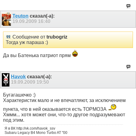
Teuton
сказал(-а):
19.09.2009
16:40
Сообщение от
trubogriz
Тогда уж параша :)
Да вы Батенька патриот прям
Havok
сказал(-а):
19.09.2009
19:50
Бугагашечко :)
Характеристик мало и не впечатляют, за исключением
пункта, что в ней оказывается есть ТОРМОЗА
Хммм... хотя может они, что-то другое подразумевают
под этим.
Я в ВК http://vk.com/havok_ssv
Subaru Legacy B4 Mono Turbo AT "00