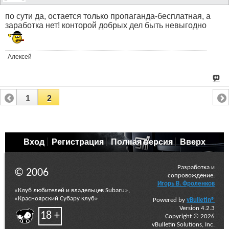
по сути да, остается только пропаганда-бесплатная, а
заработка нет! конторой добрых дел быть невыгодно
Алексей
1
2
Вход
Регистрация
Полная версия
Вверх
Разработка и
© 2006
сопровождение:
Игорь В. Фроленков
«Клуб любителей и владельцев Subaru»,
«Красноярский Субару клуб»
Powered by
vBulletin®
Version 4.2.3
18 +
Copyright © 2026
vBulletin Solutions, Inc.