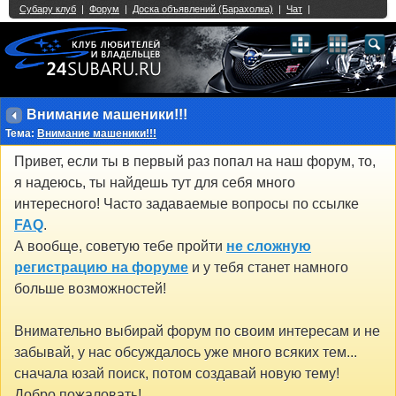
Single Sign On provided by
vBSSO
1
2
3
4
5
6
7
8
9
10
11
12
13
14
15
16
17
18
19
20
21
22
23
24
25
26
27
28
29
30
31
32
33
34
35
36
37
38
39
40
41
42
43
Внимание машеники!!!
Тема:
Внимание машеники!!!
Привет, если ты в первый раз попал на наш форум, то,
я надеюсь, ты найдешь тут для себя много
интересного! Часто задаваемые вопросы по ссылке
FAQ
.
А вообще, советую тебе пройти
не сложную
регистрацию на форуме
и у тебя станет намного
больше возможностей!
Внимательно выбирай форум по своим интересам и не
забывай, у нас обсуждалось уже много всяких тем...
сначала юзай поиск, потом создавай новую тему!
Добро пожаловать!