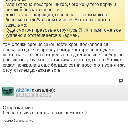
Млин страна лохатронщиков, чего хочу того верчу и
никакой безнаказанности.
next
, ты как шарящий, говори как с этим можно
бороться в глобальном смысле. Всех нах к ногтю
зажать >:o
Куда смотрят правовые структуры?! Или там тоже всё
куплено и отстёгивается в карман.
там с точки зрения законности хрен подкапаешся ,
оператор сдает в аренду номер конторе по прадаже
контента та в свою очередь его сдает дальше , вобще по
россии могу сказать статистику за этот год всего 5 таких
кидал прикрали а еще больше сотни просто отпустили за
отсутствием доказательств
wit24al
сказал(-а):
01.11.2009
22:26
Старо как мир
бесплатный сыр только в мышеловке :)
было бы желание