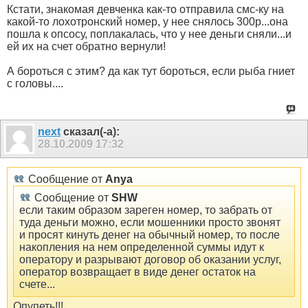
Кстати, знакомая девченка как-то отправила смс-ку на
какой-то лохотронский номер, у нее снялось 300р...она
пошла к опсосу, поплакалась, что у нее деньги сняли...и
ей их на счет обратно вернули!
А бороться с этим? да как тут бороться, если рыба гниет
с головы....
next
сказал(-а):
28.10.2009
17:32
Сообщение от
Anya
Сообщение от
SHW
если таким образом зареген номер, то забрать от
туда деньги можно, если мошенники просто звонят
и просят кинуть денег на обычный номер, то после
накопления на нем определенной суммы идут к
оператору и разрывают договор об оказании услуг,
оператор возвращает в виде денег остаток на
счете...
Опупеть!!!