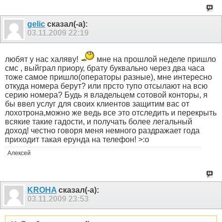
gelic
сказал(-а):
03.11.2009
22:19
любят у нас халяву!
мне на прошлой неделе пришло
смс , выйграл приору, брату буквально через два часа
тоже самое пришло(операторы разные), мне интересно
откуда номера берут? или прсто тупо отсылают на всю
серию номера? Будь я владельцем сотовой конторы, я
бы ввел услуг для своих клиентов защитим вас от
лохотрона,можно же ведь все это отследить и перекрыть
всякие такие гадости, и получать более легальный
доход! честно говоря меня немного раздражает года
приходит такая ерунда на телефон! >:o
Алексей
KROHA
сказал(-а):
03.11.2009
23:53