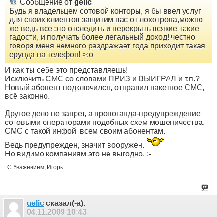
Сообщение от
gelic
Будь я владельцем сотовой конторы, я бы ввел услуг
для своих клиентов защитим вас от лохотрона,можно
же ведь все это отследить и перекрыть всякие такие
гадости, и получать более легальный доход! честно
говоря меня немного раздражает года приходит такая
ерунда на телефон! >:o
И как ты себе это представляешь!
Исключить СМС со словами ПРИЗ и ВЫИГРАЛ и т.п.?
Новый абонент подключился, отправил пакетное СМС,
всё законно.
Другое дело не запрет, а пропоганда-предупреждение
сотовыми операторами подобных схем мошеничества.
СМС с такой инфой, всем своим абонентам.
Ведь предупрежден, значит вооружен.
Но видимо компаниям это не выгодно. :-
С Уважением, Игорь
gelic
сказал(-а):
04.11.2009
10:43