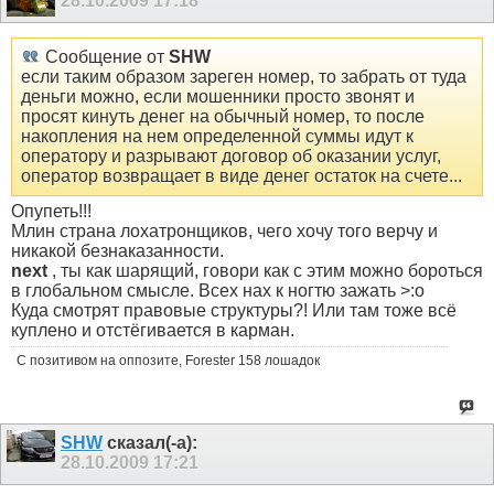
28.10.2009
17:18
Сообщение от
SHW
если таким образом зареген номер, то забрать от туда
деньги можно, если мошенники просто звонят и
просят кинуть денег на обычный номер, то после
накопления на нем определенной суммы идут к
оператору и разрывают договор об оказании услуг,
оператор возвращает в виде денег остаток на счете...
Опупеть!!!
Млин страна лохатронщиков, чего хочу того верчу и
никакой безнаказанности.
next
, ты как шарящий, говори как с этим можно бороться
в глобальном смысле. Всех нах к ногтю зажать >:o
Куда смотрят правовые структуры?! Или там тоже всё
куплено и отстёгивается в карман.
С позитивом на оппозите, Forester 158 лошадок
SHW
сказал(-а):
28.10.2009
17:21