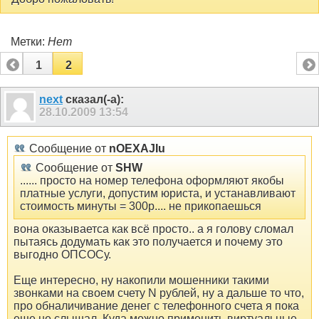
Метки:
Нет
1
2
next
сказал(-а):
28.10.2009
13:54
Сообщение от
nOEXAJIu
Сообщение от
SHW
...... просто на номер телефона оформляют якобы
платные услуги, допустим юриста, и устанавливают
стоимость минуты = 300р.... не прикопаешься
вона оказываетса как всё просто.. а я голову сломал
пытаясь додумать как это получается и почему это
выгодно ОПСОСу.
Еще интересно, ну накопили мошенники такими
звонками на своем счету N рублей, ну а дальше то что,
про обналичивание денег с телефонного счета я пока
еще не слышал. Куда можно применить виртуальные