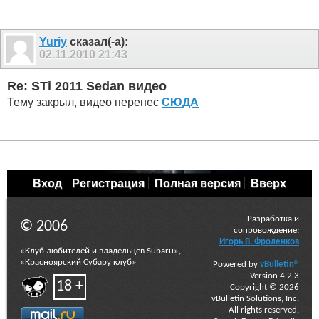
Yuriy
сказал(-а):
02.11.2010
21:43
Re: STi 2011 Sedan видео
Тему закрыл, видео перенес
СЮДА
Вход
Регистрация
Полная версия
Вверх
Разработка и
© 2006
сопровождение:
Игорь В. Фроленков
«Клуб любителей и владельцев Subaru»,
«Красноярский Субару клуб»
Powered by
vBulletin®
Version 4.2.3
18 +
Copyright © 2026
vBulletin Solutions, Inc.
All rights reserved.