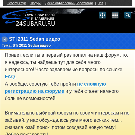
Single Sign On provided by
vBSSO
1
2
3
4
5
6
7
8
9
10
11
12
13
14
15
16
17
18
19
20
21
22
23
24
25
26
27
28
29
30
31
32
33
34
35
36
37
38
39
40
41
42
43
STi 2011 Sedan видео
Тема:
STi 2011 Sedan видео
Привет, если ты в первый раз попал на наш форум, то,
я надеюсь, ты найдешь тут для себя много
интересного! Часто задаваемые вопросы по ссылке
FAQ
.
А вообще, советую тебе пройти
не сложную
регистрацию на форуме
и у тебя станет намного
больше возможностей!
Внимательно выбирай форум по своим интересам и не
забывай, у нас обсуждалось уже много всяких тем...
сначала юзай поиск, потом создавай новую тему!
Добро пожаловать!