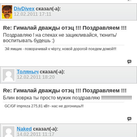
DivDivex
сказал(-а):
12.02.2011
17:11
Re: Гималай дважды отэц !!! Поздравляем !!!
Поздравляю ! на спеках не зацикливайся, тюнить/
воспитывать будешь :)
Эй ямщик - поворачивай к чёрту, новой дорогой поедем домой!!!
Толяныч
сказал(-а):
12.02.2011
18:20
Re: Гималай дважды отэц !!! Поздравляем !!!
Блин воврка ты просто мужик поздравляю !!!!!!!!!!!!!!!!!!!!!!!!!
GC/GF impreza 275,81 кВт- нас не догонишь!!!
Naked
сказал(-а):
14.02.2011
11:17