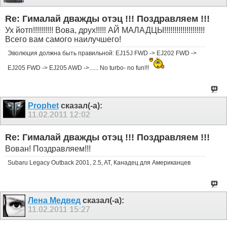
Re: Гималай дважды отэц !!! Поздравляем !!!
Ух йотп!!!!!!!!!! Вова, друх!!!!! АЙ МАЛАДЦЫ!!!!!!!!!!!!!!!!!!!!
Всего вам самого наилучшего!
Эволюция должна быть правильной: EJ15J FWD -> EJ202 FWD ->
EJ205 FWD -> EJ205 AWD ->...... No turbo- no fun!!!
Prophet
сказал(-а):
11.02.2011
12:02
Re: Гималай дважды отэц !!! Поздравляем !!!
Вован! Поздравляем!!!
Subaru Legacy Outback 2001, 2.5, AT, Канадец для Американцев
Лена Медвед
сказал(-а):
11.02.2011
15:27