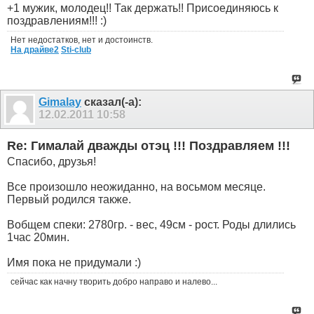
+1 мужик, молодец!! Так держать!! Присоединяюсь к
поздравлениям!!! :)
Нет недостатков, нет и достоинств.
На драйве2
Sti-club
Gimalay
сказал(-а):
12.02.2011
10:58
Re: Гималай дважды отэц !!! Поздравляем !!!
Спасибо, друзья!
Все произошло неожиданно, на восьмом месяце.
Первый родился также.
Вобщем спеки: 2780гр. - вес, 49см - рост. Роды длились
1час 20мин.
Имя пока не придумали :)
сейчас как начну творить добро направо и налево...