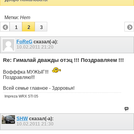
Метки:
Нет
1
2
3
FoReG
сказал(-а):
10.02.2011
21:20
Re: Гималай дважды отэц !!! Поздравляем !!!
Вофффка МУЖЫГ!!!
Поздравляю!!!
Всей семье главное - Здоровья!
Impreza WRX STI 05
SHW
сказал(-а):
10.02.2011
21:30