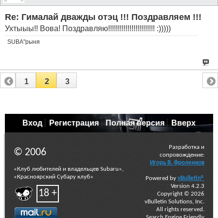
Re: Гималай дважды отэц !!! Поздравляем !!!
Ухтыыы!! Вова! Поздравляю!!!!!!!!!!!!!!!!!!!!!!!! :)))))
SUBA"рыня
1
2
3
Вход
Регистрация
Полная версия
Вверх
Разработка и
© 2006
сопровождение:
Игорь В. Фроленков
«Клуб любителей и владельцев Subaru»,
«Красноярский Субару клуб»
Powered by
vBulletin®
Version 4.2.3
18 +
Copyright © 2026
vBulletin Solutions, Inc.
All rights reserved.
Search Engine Friendly