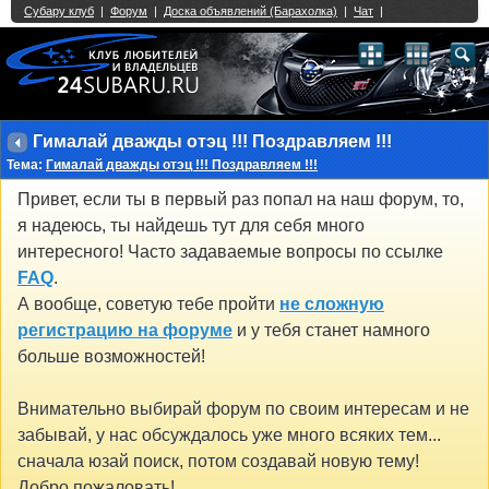
Single Sign On provided by
vBSSO
1
2
3
4
5
6
7
8
9
10
11
12
13
14
15
16
17
18
19
20
21
22
23
24
25
26
27
28
29
30
31
32
33
34
35
36
37
38
39
40
41
42
43
Гималай дважды отэц !!! Поздравляем !!!
Тема:
Гималай дважды отэц !!! Поздравляем !!!
Привет, если ты в первый раз попал на наш форум, то,
я надеюсь, ты найдешь тут для себя много
интересного! Часто задаваемые вопросы по ссылке
FAQ
.
А вообще, советую тебе пройти
не сложную
регистрацию на форуме
и у тебя станет намного
больше возможностей!
Внимательно выбирай форум по своим интересам и не
забывай, у нас обсуждалось уже много всяких тем...
сначала юзай поиск, потом создавай новую тему!
Добро пожаловать!