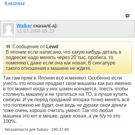
Я на Drive2
Walker
сказал(-а):
13.03.2008
09:23
Сообщение от
Lewd
В японии если написано, что какую нибудь деталь в
подвеске надо менять через 20 тыс. пробега, то
поменяют, даже если она как новая. В сингапуре
такого отношения к машине не ждите.
Так там прям в Японии всё и меняют. Особенно если
учесть что япошки продают свои машины как раз именно
в тот момент когда у них шакен кончается, тоесть чтобы
столкнуть машину и не тратиться на ТО, а лучше купить
свежую. И уж перед продажей япошка точно менять всё
что положено не будет, они ведь не дураки свои деньги
тоже очень хорошо считать умеют. Так что любая
машина это кот в мешке, даже новая, а уж б/у то это
100%.
Автозапчасти для Subaru - 295-37-89.