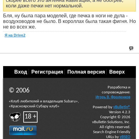
скорее всего это антенна навигации, а не обогрев,
коли даже печки нет нормальной.
Бля, ну была пара моделей, где печка в ноги не дула -
воздуховодов не было. В короллах была такая фигня. Но
не во всех же.
Я на Drive2
Вход
Регистрация
Полная версия
Вверх
Разработка и
© 2006
сопровождение:
Игорь В. Фроленков
«Клуб любителей и владельцев Subaru»,
«Красноярский Субару клуб»
Powered by
vBulletin®
Version 4.2.3
18 +
Copyright © 2026
vBulletin Solutions, Inc.
All rights reserved.
Search Engine Friendly
URLs by
vBSEO