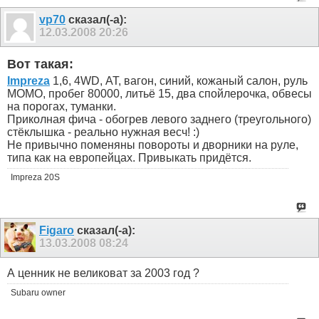
vp70
сказал(-а):
12.03.2008
20:26
Вот такая:
Impreza
1,6, 4WD, АТ, вагон, синий, кожаный салон, руль
МОМО, пробег 80000, литьё 15, два спойлерочка, обвесы
на порогах, туманки.
Приколная фича - обогрев левого заднего (треугольного)
стёклышка - реально нужная весч! :)
Не привычно поменяны повороты и дворники на руле,
типа как на европейцах. Привыкать придётся.
Impreza 20S
Figaro
сказал(-а):
13.03.2008
08:24
А ценник не великоват за 2003 год ?
Subaru owner