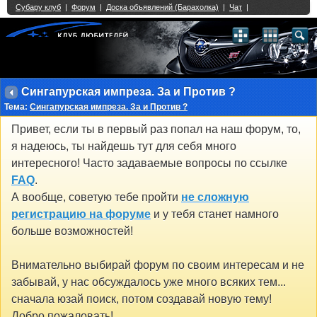
Single Sign On provided by
vBSSO
1
2
3
4
5
6
7
8
9
10
11
12
13
14
15
16
17
18
19
20
21
22
23
24
25
26
27
28
29
30
31
32
33
34
35
36
37
38
39
40
41
42
43
Сингапурская импреза. За и Против ?
Тема:
Сингапурская импреза. За и Против ?
Привет, если ты в первый раз попал на наш форум, то,
я надеюсь, ты найдешь тут для себя много
интересного! Часто задаваемые вопросы по ссылке
FAQ
.
А вообще, советую тебе пройти
не сложную
регистрацию на форуме
и у тебя станет намного
больше возможностей!
Внимательно выбирай форум по своим интересам и не
забывай, у нас обсуждалось уже много всяких тем...
сначала юзай поиск, потом создавай новую тему!
Добро пожаловать!