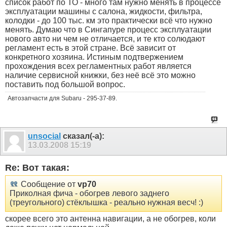
список работ по ТО - много там нужно менять в процессе
эксплуатации машины с салона, жидкости, фильтра,
колодки - до 100 тыс. км это практически всё что нужно
менять. Думаю что в Сингапуре процесс эксплуатации
нового авто ни чем не отличается, и те кто солюдают
регламент есть в этой стране. Всё зависит от
конкретного хозяина. Истиным подтвержением
прохождения всех регламентных работ является
наличие сервисной книжки, без неё всё это можно
поставить под большой вопрос.
Автозапчасти для Subaru - 295-37-89.
unsocial
сказал(-а):
13.03.2008
15:19
Re: Вот такая:
Сообщение от
vp70
Приколная фича - обогрев левого заднего
(треугольного) стёклышка - реально нужная весч! :)
скорее всего это антенна навигации, а не обогрев, коли