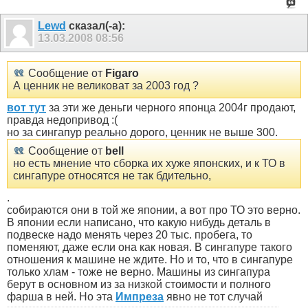
Lewd
сказал(-а):
13.03.2008
08:56
Сообщение от
Figaro
А ценник не великоват за 2003 год ?
вот тут
за эти же деньги черного японца 2004г продают,
правда недопривод :(
но за сингапур реально дорого, ценник не выше 300.
Сообщение от
bell
но есть мнение что сборка их хуже японских, и к ТО в
сингапуре относятся не так бдительно,
.
собираются они в той же японии, а вот про ТО это верно.
В японии если написано, что какую нибудь деталь в
подвеске надо менять через 20 тыс. пробега, то
поменяют, даже если она как новая. В сингапуре такого
отношения к машине не ждите. Но и то, что в сингапуре
только хлам - тоже не верно. Машины из сингапура
берут в основном из за низкой стоимости и полного
фарша в ней. Но эта
Импреза
явно не тот случай