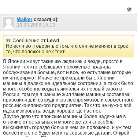
Walker
сказал(-а):
13.03.2008
10:13
Сообщение от
Lewd
Но если вот говорить о том, что они не меняют в срок
то, что положено не стоит.
В Японии живут такие же люди как и везде, просто в
Японии тех кто соблюдает положеные правила
обслуживания больше, вот и всё, но есть такие которые
их игнорируют. Иначе не приходили бы с Японии
машины в далеко не идеальном состоянии, а таких было
много, особенно когда начинался их первый завоз в
России, там где я раньше жил такие машины составами
привозили для сотрудников леспромхозов и совместного
российско-японского предприятия. Так что не нужно всё
идеализировать, везде хорошо где нас нет.
Другое дело что японские машины более надежные в
отличие от остальных и многие детали способны
выхаживать гораздо больше чем им положено, и уж тем
более никто не будет менять серьезные детали. Открой