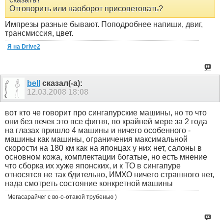
Отговорить или наоборот присоветовать?
Импрезы разные бывают. Поподробнее напиши, двиг,
трансмиссия, цвет.
Я на Drive2
bell
сказал(-а):
12.03.2008
18:08
вот кто че говорит про сингапурские машины, но то что
они без печек это все фигня, по крайней мере за 2 года
на глазах пришло 4 машины и ничего особенного -
машины как машины, ограничения максимальной
скорости на 180 км как на японцах у них нет, салоны в
основном кожа, комплектации богатые, но есть мнение
что сборка их хуже японских, и к ТО в сингапуре
относятся не так бдительно, ИМХО ничего страшного нет,
нада смотреть состояние конкретной машины
Мегасарайчег с во-о-отакой трубенью )