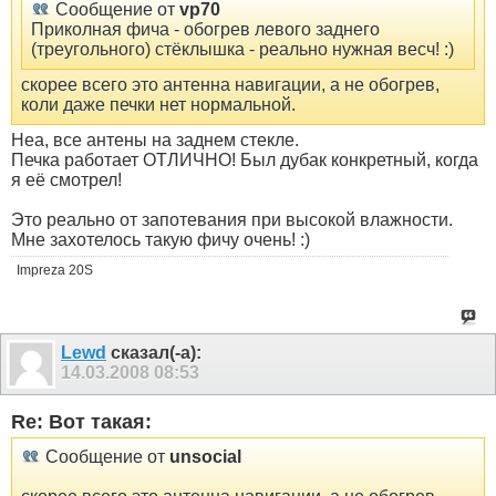
Сообщение от
vp70
Приколная фича - обогрев левого заднего
(треугольного) стёклышка - реально нужная весч! :)
скорее всего это антенна навигации, а не обогрев,
коли даже печки нет нормальной.
Неа, все антены на заднем стекле.
Печка работает ОТЛИЧНО! Был дубак конкретный, когда
я её смотрел!
Это реально от запотевания при высокой влажности.
Мне захотелось такую фичу очень! :)
Impreza 20S
Lewd
сказал(-а):
14.03.2008
08:53
Re: Вот такая:
Сообщение от
unsocial