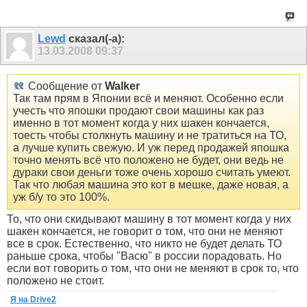
Lewd
сказал(-а):
13.03.2008
09:37
Сообщение от
Walker
Так там прям в Японии всё и меняют. Особенно если
учесть что япошки продают свои машины как раз
именно в тот момент когда у них шакен кончается,
тоесть чтобы столкнуть машину и не тратиться на ТО,
а лучше купить свежую. И уж перед продажей япошка
точно менять всё что положено не будет, они ведь не
дураки свои деньги тоже очень хорошо считать умеют.
Так что любая машина это кот в мешке, даже новая, а
уж б/у то это 100%.
То, что они скидывают машину в тот момент когда у них
шакен кончается, не говорит о том, что они не меняют
все в срок. Естественно, что никто не будет делать ТО
раньше срока, чтобы "Васю" в россии порадовать. Но
если вот говорить о том, что они не меняют в срок то, что
положено не стоит.
Я на Drive2