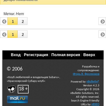
Метки:
Нет
1
2
1
2
Вход
Регистрация
Полная версия
Вверх
Разработка и
© 2006
сопровождение:
Игорь В. Фроленков
«Клуб любителей и владельцев Subaru»,
«Красноярский Субару клуб»
Powered by
vBulletin®
Version 4.2.3
18 +
Copyright © 2026
vBulletin Solutions, Inc.
All rights reserved.
Search Engine Friendly
URLs by
vBSEO