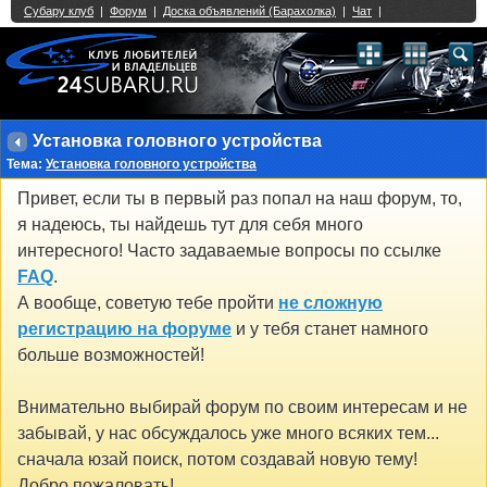
Single Sign On provided by
vBSSO
1
2
3
4
5
6
7
8
9
10
11
12
13
14
15
16
17
18
19
20
21
22
23
24
25
26
27
28
29
30
31
32
33
34
35
36
37
38
39
40
41
42
43
Установка головного устройства
Тема:
Установка головного устройства
Привет, если ты в первый раз попал на наш форум, то,
я надеюсь, ты найдешь тут для себя много
интересного! Часто задаваемые вопросы по ссылке
FAQ
.
А вообще, советую тебе пройти
не сложную
регистрацию на форуме
и у тебя станет намного
больше возможностей!
Внимательно выбирай форум по своим интересам и не
забывай, у нас обсуждалось уже много всяких тем...
сначала юзай поиск, потом создавай новую тему!
Добро пожаловать!