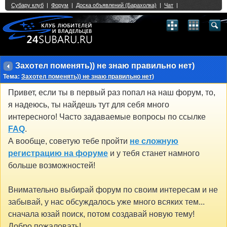
Single Sign On provided by
vBSSO
1
2
3
4
5
6
7
8
9
10
11
12
13
14
15
16
17
18
19
20
21
22
23
24
25
26
27
28
29
30
31
32
33
34
35
36
37
38
39
40
41
42
43
Захотел поменять)) не знаю правильно нет)
Тема:
Захотел поменять)) не знаю правильно нет)
Привет, если ты в первый раз попал на наш форум, то,
я надеюсь, ты найдешь тут для себя много
интересного! Часто задаваемые вопросы по ссылке
FAQ
.
А вообще, советую тебе пройти
не сложную
регистрацию на форуме
и у тебя станет намного
больше возможностей!
Внимательно выбирай форум по своим интересам и не
забывай, у нас обсуждалось уже много всяких тем...
сначала юзай поиск, потом создавай новую тему!
Добро пожаловать!