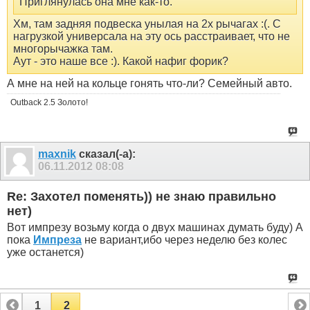
Приглянулась она мне как-то.
Хм, там задняя подвеска унылая на 2х рычагах :(. С
нагрузкой универсала на эту ось расстраивает, что не
многорычажка там.
Аут - это наше все :). Какой нафиг форик?
А мне на ней на кольце гонять что-ли? Семейный авто.
Outback 2.5 Золото!
maxnik
сказал(-а):
06.11.2012
08:08
Re: Захотел поменять)) не знаю правильно
нет)
Вот импрезу возьму когда о двух машинах думать буду) А
пока
Импреза
не вариант,ибо через неделю без колес
уже останется)
1
2