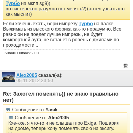
Турбо
на мкпп sg9))
вот интересно разумно нет менять?)) хотел узнать кто
как мыслит)
Если хочешь ехать, бери импрезу
Турбо
на палке.
Выжимать из высокого форика как-то неразумно. Все
равно он не поедет лучше импрезы, не будет
комфортней аута, не встанет в ровень с джипами по
проходимости...
Subaru Outback 2.0D
Alex2005
сказал(-а):
05.11.2012
23:50
Re: Захотел поменять)) не знаю правильно
нет)
Сообщение от
Yasik
Сообщение от
Alex2005
Кхе-кхе, я что-то и не слышал про Exiga. Пошарил
на дроме, теперь хочу поменять свою на эксигу.