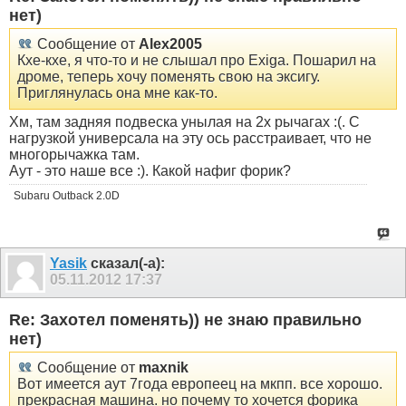
нет)
Сообщение от
Alex2005
Кхе-кхе, я что-то и не слышал про Exiga. Пошарил на
дроме, теперь хочу поменять свою на эксигу.
Приглянулась она мне как-то.
Хм, там задняя подвеска унылая на 2х рычагах :(. С
нагрузкой универсала на эту ось расстраивает, что не
многорычажка там.
Аут - это наше все :). Какой нафиг форик?
Subaru Outback 2.0D
Yasik
сказал(-а):
05.11.2012
17:37
Re: Захотел поменять)) не знаю правильно
нет)
Сообщение от
maxnik
Вот имеется аут 7года европеец на мкпп. все хорошо.
прекрасная машина. но почему то хочется форика