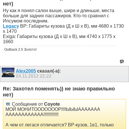
нет)
Ну как я понял салон выше, шире и длиньше, места
больше для задних пассажиров. Кто-то сравнил с
Ипсумом последним.
Legacy
BP: Габариты кузова (Д x Ш x В), мм 4680 x 1730
x 1470
Exiga: Габариты кузова (Д x Ш x В), мм 4740 x 1775 x
1660
Outback 2.5 Золото!
Alex2005
сказал(-а):
04.11.2012
22:22
Re: Захотел поменять)) не знаю правильно
нет)
Сообщение от
Coyote
МОЙ МОНИТОООООООР!!!!ЫЫЫААААААА
АААААААААААА!!!!!!!!!!!!!
А чем от легася отличается? BP-кузов, 1в1, только