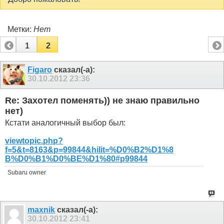
Метки:
Нет
1
2
Figaro
сказал(-а):
30.10.2012
23:36
Re: Захотел поменять)) не знаю правильно
нет)
Кстати аналогичный выбор был:
viewtopic.php?
f=5&t=8163&p=99844&hilit=%D0%B2%D1%8
B%D0%B1%D0%BE%D1%80#p99844
Subaru owner
maxnik
сказал(-а):
30.10.2012
23:41