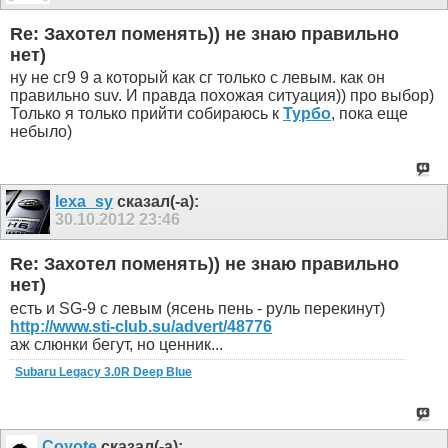
Re: Захотел поменять)) не знаю правильно
нет)
ну не сг9 9 а который как сг только с левым. как он
правильно suv. И правда похожая ситуация)) про выбор)
Только я только прийти собираюсь к
Турбо
, пока еще
небыло)
lexa_sy
сказал(-а):
30.10.2012
23:46
Re: Захотел поменять)) не знаю правильно
нет)
есть и SG-9 с левым (ясень пень - руль перекинут)
http://www.sti-club.su/advert/48776
аж слюнки бегут, но ценник...
Subaru Legacy 3.0R Deep Blue
Coyote
сказал(-а):