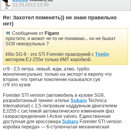
31.10.2012
13:50
Re: Захотел поменять)) не знаю правильно
нет)
Сообщение от
Figaro
простите, я может че-то не понимаю... но не быват
SG9 леворульных ?
Ибо SG-9 - это STi Forester праворукий с
Турбо
мотором EJ-255и только 6MT коробкой.
сг9 - 2,5 литра. левый, ждм, атмо, турбо:
монопенисуально. только на экспорт в европу что
второе, что третье поколение назывался сув
сг9 это кузов
Forester STI version (автомобиль в кузове SG9,
разработанный тюнинг-ателье
Subaru
Technica
International) с 2,5-литровым наддувным двигателем
EJ255 с системой автоматического изменения фаз
газораспределения I-Active valves. Единственная
доступная для кроссовера
Subaru
Forester STI version
коробка передач — 6-ступенчатая механическая