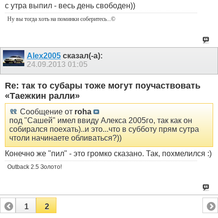
с утра выпил - весь день свободен))
Ну вы тогда хоть на поминки соберитесь
...©
Alex2005
сказал(-а):
24.09.2013
01:05
Re: так то субары тоже могут поучаствовать
«Таежкин ралли»
Сообщение от
roha
под "Сашей" имел ввиду Алекса 2005го, так как он
собирался поехать)..и это...что в субботу прям сутра
чтоли начинаете обливаться?))
Конечно же "пил" - это громко сказано. Так, похмелился :)
Outback 2.5 Золото!
1
2