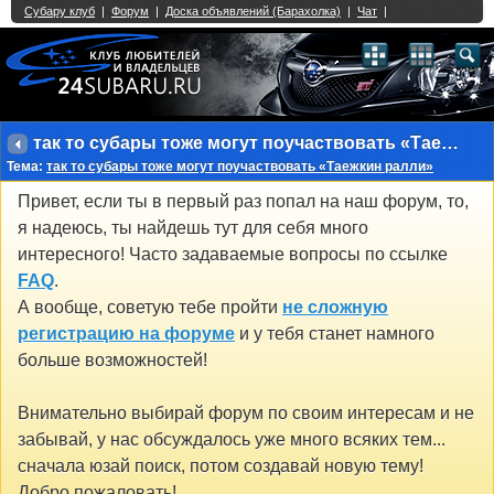
Single Sign On provided by
vBSSO
1
2
3
4
5
6
7
8
9
10
11
12
13
14
15
16
17
18
19
20
21
22
23
24
25
26
27
28
29
30
31
32
33
34
35
36
37
38
39
40
41
42
43
так то субары тоже могут поучаствовать «Таежкин ралли»
Тема:
так то субары тоже могут поучаствовать «Таежкин ралли»
Привет, если ты в первый раз попал на наш форум, то,
я надеюсь, ты найдешь тут для себя много
интересного! Часто задаваемые вопросы по ссылке
FAQ
.
А вообще, советую тебе пройти
не сложную
регистрацию на форуме
и у тебя станет намного
больше возможностей!
Внимательно выбирай форум по своим интересам и не
забывай, у нас обсуждалось уже много всяких тем...
сначала юзай поиск, потом создавай новую тему!
Добро пожаловать!