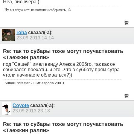
Неа, пил вчера:)
Ну вы тогда хоть на поминки соберитесь
...©
roha
сказал(-а):
23.09.2013
14:14
Re: так то субары тоже могут поучаствовать
«Таежкин ралли»
под "Сашей" имел ввиду Алекса 2005го, так как он
собирался поехать)..и это...что в субботу прям сутра
чтоли начинаете обливаться?))
Subaru forester 2.0 мт европа 2001г.
Coyote
сказал(-а):
23.09.2013
23:18
Re: так то субары тоже могут поучаствовать
«Таежкин ралли»