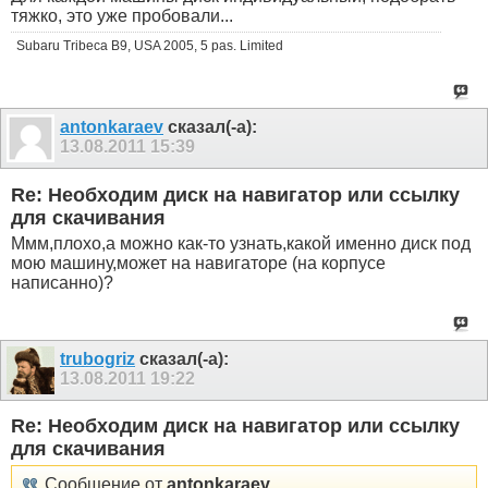
тяжко, это уже пробовали...
Subaru Tribeca B9, USA 2005, 5 pas. Limited
antonkaraev
сказал(-а):
13.08.2011
15:39
Re: Необходим диск на навигатор или ссылку
для скачивания
Ммм,плохо,а можно как-то узнать,какой именно диск под
мою машину,может на навигаторе (на корпусе
написанно)?
trubogriz
сказал(-а):
13.08.2011
19:22
Re: Необходим диск на навигатор или ссылку
для скачивания
Сообщение от
antonkaraev