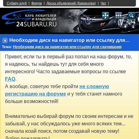
Single Sign On provided by
vBSSO
1
2
3
4
5
6
7
8
9
10
11
12
13
14
15
16
17
18
19
20
21
22
23
24
25
26
27
28
29
30
31
32
33
34
35
36
37
38
39
40
41
42
43
Необходим диск на навигатор или ссылку для скачивания
Тема:
Необходим диск на навигатор или ссылку для скачивания
Привет, если ты в первый раз попал на наш форум, то,
я надеюсь, ты найдешь тут для себя много
интересного! Часто задаваемые вопросы по ссылке
FAQ
.
А вообще, советую тебе пройти
не сложную
регистрацию на форуме
и у тебя станет намного
больше возможностей!
Внимательно выбирай форум по своим интересам и не
забывай, у нас обсуждалось уже много всяких тем...
сначала юзай поиск, потом создавай новую тему!
Добро пожаловать!