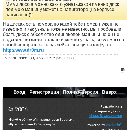
Ммм,плохо,а можно как-то узнать,какой именно диск
под мою машину,может на навигаторе (на корпусе
написанно)?
На дисках есть номера но какой тебе номер нужен не
известно и как узнать тоже не известно, мы пробовали
брать диск с абсолютно одинаковой машины но он не
подходит, возможно как то и можно узнать, возможно на
самой аппарате есть наклейка, поищи на инфу на
http://www.dr0m.ru
Subaru Tribeca B9, USA 2005, 5 pas. Limited
Вход
Регистрация
Полная версия
Вверх
Разработка и
© 2006
сопровождение:
Игорь В. Фроленков
«Клуб любителей и владельцев Subaru»,
«Красноярский Субару клуб»
Powered by
vBulletin®
Version 4.2.3