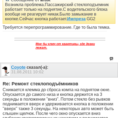
Возникла проблема.Пассажирский стеклоподъемник
работает только на поднятие.С водительского блока
вообще не реагирует никак.Было замыкание в
кнопке.Сейчас кнопка работает.
Импреза
GG2
Требуется перепрограммирование. Где то была темка.
Мне бы ключ от квартиры, где девки
лежат.
Coyote
сказал(-а):
31.08.2011
10:02
Re: Ремонт стеклоподъёмников
Снимается клемма до сброса компа на поднятом окне.
Опускается до самого низа и кнопка держится на 3
секунды в положении "вниз". Потом стекло без рывков
поднимается вверх и удерживается кнопка в положении
"вверх" также 3 секунды. На некоторых авто может быть
слышен щелчок. После чего окно опускается вниз