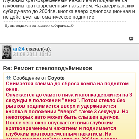
глубоким кратковременным нажатием и поднимается
глубоким кратковременным нажатием. На американских
субару-авто до 2004г.в. кнопка вверх однопозиционная и
не действует автоматическое поднятие.
Ну вы тогда хоть на поминки соберитесь
...©
ан24
сказал(-а):
31.08.2011
10:13
Re: Ремонт стеклоподъёмников
Сообщение от
Coyote
Снимается клемма до сброса компа на поднятом
окне.
Опускается до самого низа и кнопка держится на 3
секунды в положении "вниз". Потом стекло без
рывков поднимается вверх и удерживается
кнопка в положении "вверх" также 3 секунды. На
некоторых авто может быть слышен щелчок.
После чего окно опускается вниз глубоким
кратковременным нажатием и поднимается
глубоким кратковременным нажатием. На