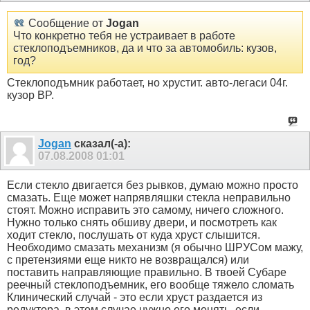
Сообщение от
Jogan
Что конкретно тебя не устраивает в работе
стеклоподъемников, да и что за автомобиль: кузов,
год?
Стеклоподъмник работает, но хрустит. авто-легаси 04г.
кузор BP.
Jogan
сказал(-а):
07.08.2008
01:01
Если стекло двигается без рывков, думаю можно просто
смазать. Еще может напрявляшки стекла неправильно
стоят. Можно исправить это самому, ничего сложного.
Нужно только снять обшиву двери, и посмотреть как
ходит стекло, послушать от куда хруст слышится.
Необходимо смазать механизм (я обычно ШРУСом мажу,
с претензиями еще никто не возвращался) или
поставить направляющие правильно. В твоей Субаре
реечный стеклоподъемник, его вообще тяжело сломать
Клинический случай - это если хруст раздается из
редуктора, в этом случае нужно его менять, если