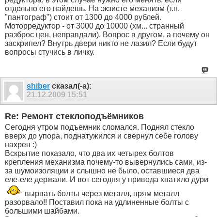
отдельно его найдешь. На экзисте механизм (т.н.
"пантограф") стоит от 1300 до 4000 рублей.
Моторредуктор - от 3000 до 10000 (хм... странный
разброс цен, неправдали). Вопрос в другом, а почему он
заскрипел? Внутрь двери никто не лазил? Если будут
вопросы стучись в личку.
shiber
сказал(-а):
21.12.2009
15:51
Re: Ремонт стеклоподъёмников
Сегодня утром подъемник сломался. Поднял стекло
вверх до упора, поднатужился и свернул себе голову
нахрен :)
Вскрытие показало, что два их четырех болтов
крепления механизма почему-то вывернулись сами, из-
за шумоизоляции и слышно не было, оставшиеся два
еле-еле держали. И вот сегодня у привода хватило дури
вырвать болты через металл, прям металл
разорвало!! Поставил пока на удлиненные болты с
большими шайбами.