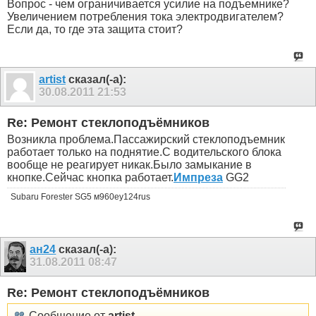
Вопрос - чем ограничивается усилие на подъемнике?
Увеличением потребления тока электродвигателем?
Если да, то где эта защита стоит?
artist
сказал(-а):
30.08.2011
21:53
Re: Ремонт стеклоподъёмников
Возникла проблема.Пассажирский стеклоподъемник
работает только на поднятие.С водительского блока
вообще не реагирует никак.Было замыкание в
кнопке.Сейчас кнопка работает.
Импреза
GG2
Subaru Forester SG5 м960еу124rus
ан24
сказал(-а):
31.08.2011
08:47
Re: Ремонт стеклоподъёмников
Сообщение от
artist