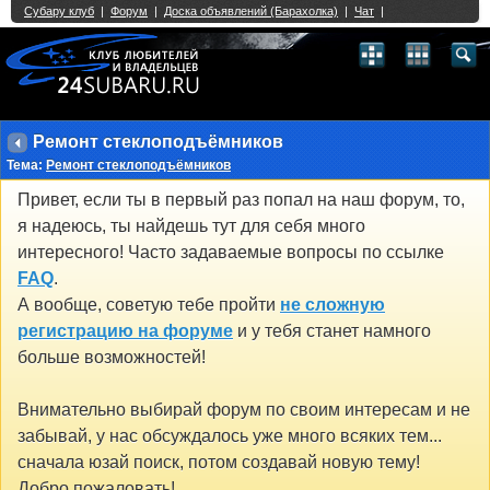
Single Sign On provided by
vBSSO
1
2
3
4
5
6
7
8
9
10
11
12
13
14
15
16
17
18
19
20
21
22
23
24
25
26
27
28
29
30
31
32
33
34
35
36
37
38
39
40
41
42
43
Ремонт стеклоподъёмников
Тема:
Ремонт стеклоподъёмников
Привет, если ты в первый раз попал на наш форум, то,
я надеюсь, ты найдешь тут для себя много
интересного! Часто задаваемые вопросы по ссылке
FAQ
.
А вообще, советую тебе пройти
не сложную
регистрацию на форуме
и у тебя станет намного
больше возможностей!
Внимательно выбирай форум по своим интересам и не
забывай, у нас обсуждалось уже много всяких тем...
сначала юзай поиск, потом создавай новую тему!
Добро пожаловать!