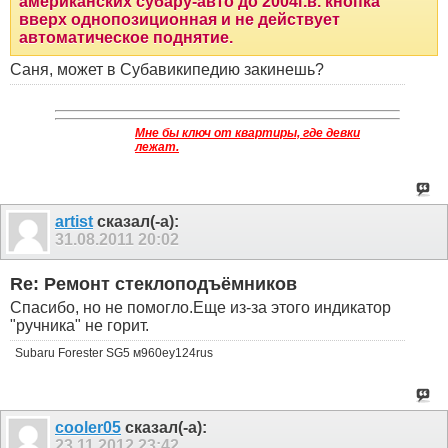
американских субару-авто до 2004г.в. кнопка
вверх однопозиционная и не действует
автоматическое поднятие.
Саня, может в Субавикипедию закинешь?
Мне бы ключ от квартиры, где девки
лежат.
artist
сказал(-а):
31.08.2011
20:02
Re: Ремонт стеклоподъёмников
Спасибо, но не помогло.Еще из-за этого индикатор
"ручника" не горит.
Subaru Forester SG5 м960еу124rus
cooler05
сказал(-а):
23.11.2012
23:42