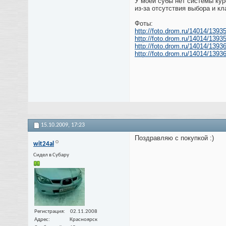
У моей субы нет системы кур
из-за отсутствия выбора и кл
Фоты:
http://foto.drom.ru/14014/1393
http://foto.drom.ru/14014/1393
http://foto.drom.ru/14014/1393
http://foto.drom.ru/14014/1393
15.10.2009,
17:23
Поздравляю с покупкой :)
wit24al
Cидел в Субару
Регистрация
02.11.2008
Адрес
Красноярск