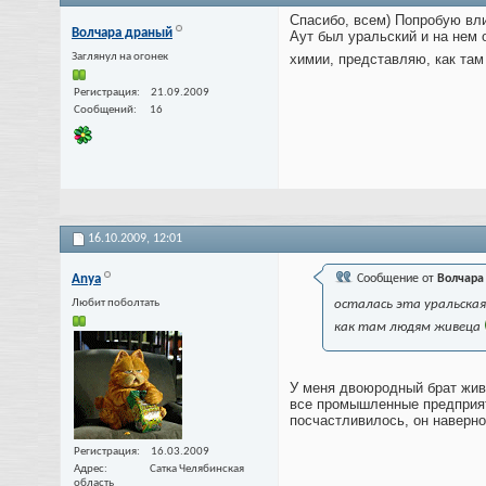
Спасибо, всем) Попробую вл
Волчара драный
Аут был уральский и на нем 
Заглянул на огонек
химии, представляю, как та
Регистрация
21.09.2009
Сообщений
16
16.10.2009,
12:01
Anya
Сообщение от
Волчара
Любит поболтать
осталась эта уральская
как там людям живеца
У меня двоюродный брат живе
все промышленные предприяти
посчастливилось, он наверно 
Регистрация
16.03.2009
Адрес
Сатка Челябинская
область