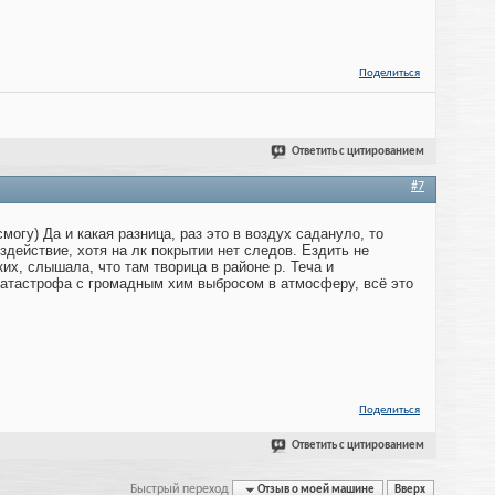
Поделиться
Ответить с цитированием
#7
могу) Да и какая разница, раз это в воздух садануло, то
оздействие, хотя на лк покрытии нет следов. Ездить не
ких, слышала, что там творица в районе р. Теча и
атастрофа с громадным хим выбросом в атмосферу, всё это
Поделиться
Ответить с цитированием
Быстрый переход
Отзыв о моей машине
Вверх