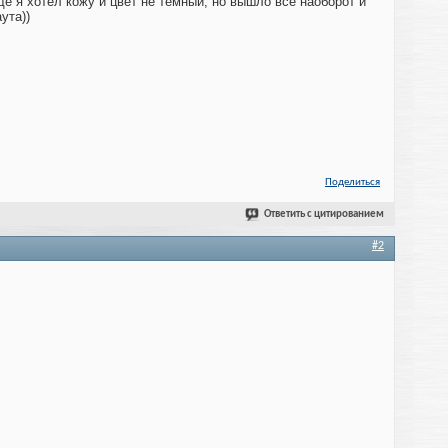
ще я хотел кожу и цвет не темный, но вышло все наоборот и
ута))
Поделиться
Ответить с цитированием
#2