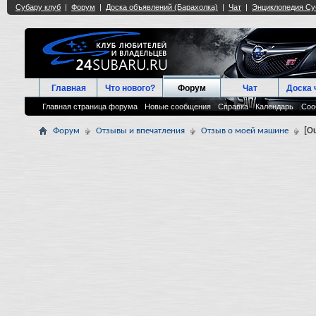
Главная
Что нового?
Форум
Чат
Доска 
Главная страница форума
Новые сообщения
Справка
Календарь
Соо
Форум
Отзывы и впечатления
Отзыв о моей машине
[O