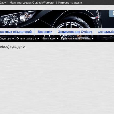
частных объявлений
Дневники
Энциклопедия Субару
Фотоальб
бщество
Опции форума
Навигация
Правила нашего сайта
utback]
Суба дуба!