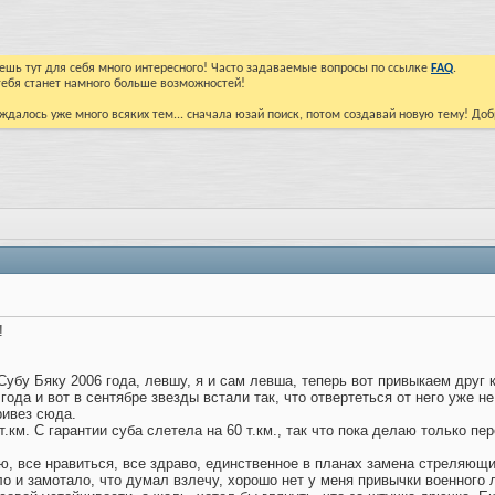
йдешь тут для себя много интересного! Часто задаваемые вопросы по ссылке
FAQ
.
тебя станет намного больше возможностей!
ждалось уже много всяких тем... сначала юзай поиск, потом создавай новую тему! До
!
Субу Бяку 2006 года, левшу, я и сам левша, теперь вот привыкаем друг к
года и вот в сентябре звезды встали так, что отвертеться от него уже 
ривез сюда.
.км. С гарантии суба слетела на 60 т.км., так что пока делаю только п
 все нравиться, все здраво, единственное в планах замена стреляющих
ло и замотало, что думал взлечу, хорошо нет у меня привычки военного л