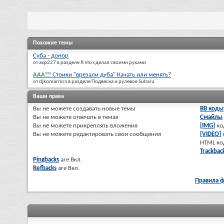
Похожие темы
Суба - донор
от axp227 в разделе Я это сделал своими руками
ААА!!! Стоики "врезали дуба" Качать или менять?
от djkomarmcs в разделе Подвеска и рулевое Subaru
Ваши права
Вы
не можете
создавать новые темы
BB коды
Вы
не можете
отвечать в темах
Смайлы
Вы
не можете
прикреплять вложения
[IMG]
ко
Вы
не можете
редактировать свои сообщения
[VIDEO]
HTML к
Trackbac
Pingbacks
are
Вкл.
Refbacks
are
Вкл.
Правила 