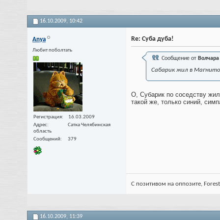
16.10.2009,
10:42
Re: Суба дуба!
Anya
Любит поболтать
Сообщение от
Волчара
Сабарик жил в Магнитог
О, Субарик по соседству жил
такой же, только синий, сим
Регистрация
16.03.2009
Адрес
Сатка Челябинская
область
Сообщений
379
С позитивом на оппозите, Fores
16.10.2009,
11:39