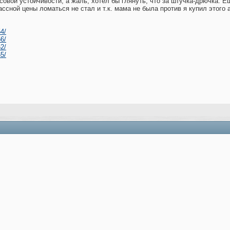
совой устойчивости, а жаль, хотел бы глянуть, что за штучка-дрючка. Е
ассной цены ломаться не стал и т.к. мама не была против я купил этого а
54/
56/
62/
65/