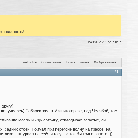
бро пожаловать!
Показано с 1 по 7 из 7
LinkBack
Опции темы
Поиск по теме
Отображение
#1
 другу)
не получилось) Сабарик жил в Магнитогорске, под Челябой, там
ереливание маслу и жду соточку, откладывая золотые, ой
, задних стоек. Поймал при перегоне волну на трассе, на
етчика – штурвал на себя и газу – а так бы точно взлетел))