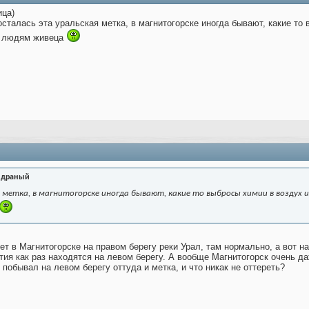
ица)
осталась эта уральская метка, в магнитогорске иногда бывают, какие то
м людям живеца
 драный
 метка, в магнитогорске иногда бывают, какие то выбросы химии в воздух 
т в Магнитогорске на правом берегу реки Урал, там нормально, а вот н
я как раз находятся на левом берегу. А вообще Магнитогорск очень даж
побывал на левом берегу оттуда и метка, и что никак не оттереть?