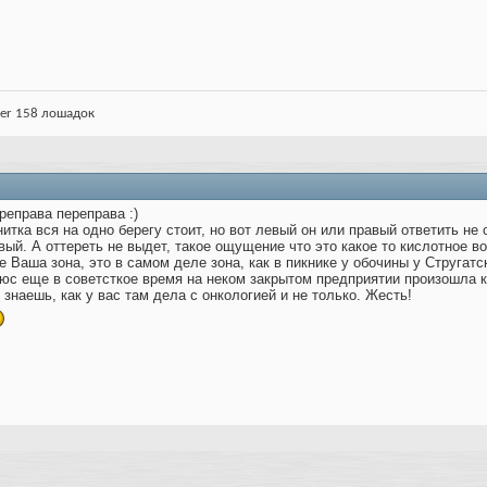
ter 158 лошадок
реправа переправа :)
итка вся на одно берегу стоит, но вот левый он или правый ответить не с
вый. А оттереть не выдет, такое ощущение что это какое то кислотное в
 Ваша зона, это в самом деле зона, как в пикнике у обочины у Стругатс
с еще в советсткое время на неком закрытом предприятии произошла к
знаешь, как у вас там дела с онкологией и не только. Жесть!