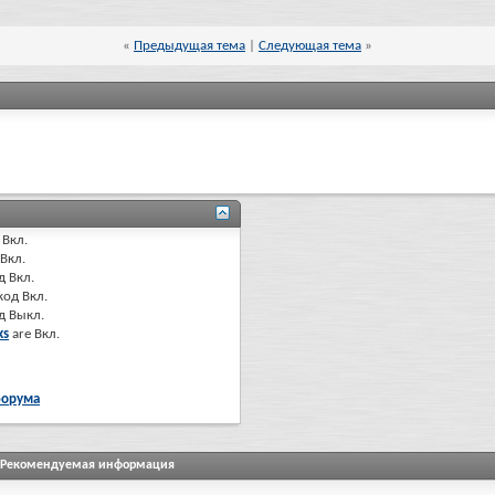
«
Предыдущая тема
|
Следующая тема
»
Вкл.
Вкл.
д
Вкл.
код
Вкл.
од
Выкл.
ks
are
Вкл.
форума
Рекомендуемая информация