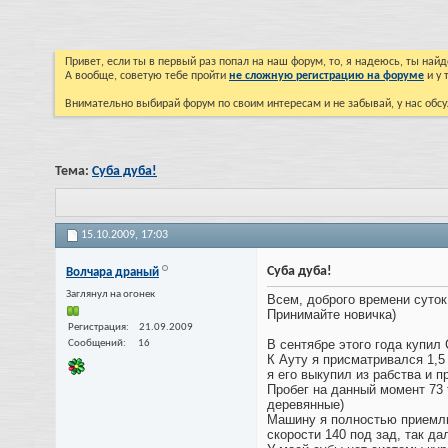
Привет, если ты в первый раз попал на наш форум, то, я надеюсь, ты на
А вообще, советую тебе пройти
не сложную регистрацию на форуме
и у 
Внимательно выбирай форум по своим интересам и не забывай, у нас обсу
Тема:
Суба дуба!
15.10.2009,
17:03
Суба дуба!
Волчара драный
Заглянул на огонек
Всем, доброго времени суток
Принимайте новичка)
Регистрация
21.09.2009
В сентябре этого года купил 
Сообщений
16
К Ауту я присматривался 1,5 
я его выкупил из рабства и п
Пробег на данный момент 73 т
деревянные)
Машину я полностью приемлю,
скорости 140 под зад, так да