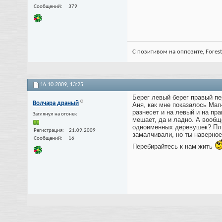
Сообщений
379
С позитивом на оппозите, Fores
16.10.2009,
13:25
Берег левый берег правый пе
Волчара драный
Аня, как мне показалось Магн
разнесет и на левый и на пра
Заглянул на огонек
мешает, да и ладно. А вообще
одноименных деревушек? Плю
Регистрация
21.09.2009
замалчивали, но ты наверное 
Сообщений
16
Перебирайтесь к нам жить