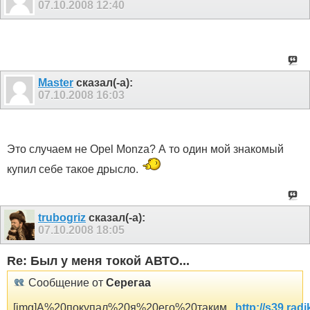
07.10.2008
12:40
Master
сказал(-а):
07.10.2008
16:03
Это случаем не Opel Monza? А то один мой знакомый
купил себе такое дрысло.
trubogriz
сказал(-а):
07.10.2008
18:05
Re: Был у меня токой АВТО...
Сообщение от
Серегаа
[img]А%20покупал%20я%20его%20таким...
http://s39.rad