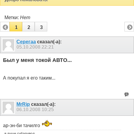
Метки:
Нет
1
2
3
Серегаа
сказал(-а):
05.10.2008
22:21
Был у меня токой АВТО...
А покупал я его таким...
MrRip
сказал(-а):
06.10.2008
10:25
ар-эн-би тачилго
в душе субарувод