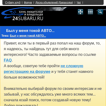
Single Sign On provided by
vBSSO
1
2
3
4
5
6
7
8
9
10
11
12
13
14
15
16
17
18
19
20
21
22
23
24
25
26
27
28
29
30
31
32
33
34
35
36
37
38
39
40
41
42
43
Был у меня токой АВТО...
Тема:
Был у меня токой АВТО...
Привет, если ты в первый раз попал на наш форум, то,
я надеюсь, ты найдешь тут для себя много
интересного! Часто задаваемые вопросы по ссылке
FAQ
.
А вообще, советую тебе пройти
не сложную
регистрацию на форуме
и у тебя станет намного
больше возможностей!
Внимательно выбирай форум по своим интересам и не
забывай, у нас обсуждалось уже много всяких тем...
сначала юзай поиск, потом создавай новую тему!
Добро пожаловать!