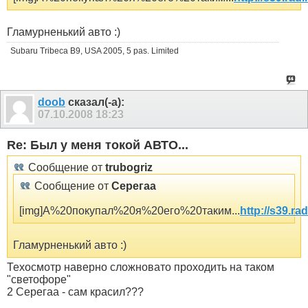
Гламурненький авто :)
Subaru Tribeca B9, USA 2005, 5 pas. Limited
doob
сказал(-а):
07.10.2008
18:23
Re: Был у меня токой АВТО...
Сообщение от
trubogriz
Сообщение от
Серегаа
[img]А%20покупал%20я%20его%20таким...
http://s39.ra
Гламурненький авто :)
Техосмотр наверно сложновато проходить на таком
"светофоре"
2 Серегаа - сам красил???