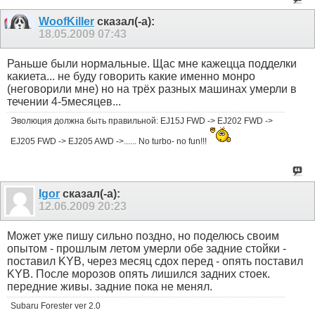
WoofKiller
сказал(-а):
18.05.2009
07:43
Раньше были нормальные. Щас мне кажецца подделки
какиета... не буду говорить какие именно монро
(неговорили мне) но на трёх разных машинах умерли в
течении 4-5месяцев...
Эволюция должна быть правильной: EJ15J FWD -> EJ202 FWD ->
EJ205 FWD -> EJ205 AWD ->...... No turbo- no fun!!!
Igor
сказал(-а):
12.06.2009
20:23
Может уже пишу сильно поздно, но поделюсь своим
опытом - прошлым летом умерли обе задние стойки -
поставил KYB, через месяц сдох перед - опять поставил
KYB. После морозов опять лишился задних стоек.
передние живы. задние пока не менял.
Subaru Forester ver 2.0