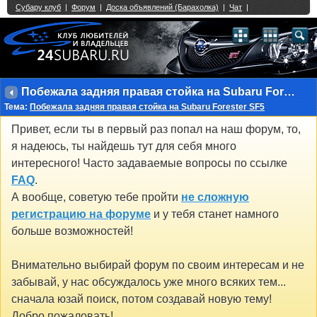
Single Sign On provided by
vBSSO
1
2
3
4
5
6
7
8
9
10
11
12
13
14
15
16
17
18
19
20
21
22
23
24
25
26
27
28
29
30
31
32
33
34
35
36
37
38
39
40
41
42
43
Побежала задняя правая стойка на Subaru Forester SF5
Тема:
Побежала задняя правая стойка на Subaru Forester SF5
Привет, если ты в первый раз попал на наш форум, то,
я надеюсь, ты найдешь тут для себя много
интересного! Часто задаваемые вопросы по ссылке
FAQ
.
А вообще, советую тебе пройти
не сложную
регистрацию на форуме
и у тебя станет намного
больше возможностей!
Внимательно выбирай форум по своим интересам и не
забывай, у нас обсуждалось уже много всяких тем...
сначала юзай поиск, потом создавай новую тему!
Добро пожаловать!