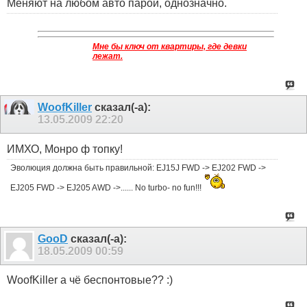
Меняют на любом авто парой, однозначно.
Мне бы ключ от квартиры, где девки
лежат.
WoofKiller
сказал(-а):
13.05.2009
22:20
ИМХО, Монро ф топку!
Эволюция должна быть правильной: EJ15J FWD -> EJ202 FWD ->
EJ205 FWD -> EJ205 AWD ->...... No turbo- no fun!!!
GooD
сказал(-а):
18.05.2009
00:59
WoofKiller а чё беспонтовые?? :)