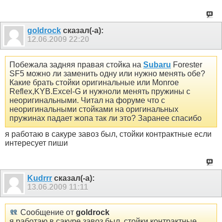
goldrock
сказал(-а):
12.06.2009
22:20
Побежала задняя правая стойка на
Subaru
Forester
SF5 можно ли заменить одну или нужно менять обе?
Какие брать стойки оригинальные или Monroe
Reflex,KYB.Excel-G и нужноли менять пружины с
неоригинальными. Читал на форуме что с
неоригинальными стойками на оригинальных
пружинах падает жопа так ли это? Заранее спасибо
я работаю в сакуре завоз был, стойки контрактные если
интересует пиши
Kudrrr
сказал(-а):
13.06.2009
11:11
Сообщение от
goldrock
я работаю в сакуре завоз был, стойки контрактные