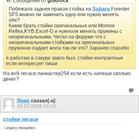
Сообщение от
goldrock
Побежала задняя правая стойка на
Subaru
Forester
SF5 можно ли заменить одну или нужно менять
обе?
Какие брать стойки оригинальные или Monroe
Reflex,KYB.Excel-G и нужноли менять пружины с
неоригинальными. Читал на форуме что с
неоригинальными стойками на оригинальных
пружинах падает жопа так ли это? Заранее спасибо
я работаю в сакуре завоз был, стойки контрактные
если интересует пиши
На вн9 легаси ланкастер254 если есть напеши сколько
денег?
Янис
сказал(-а):
02.07.2009
15:24
стойки легаси
Legacy овощевоз.