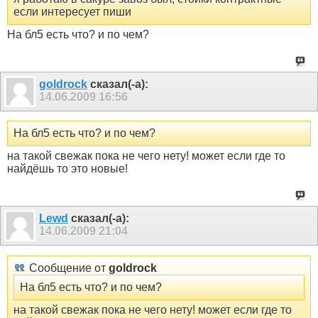
если интересует пиши
На бл5 есть что? и по чем?
goldrock
сказал(-а):
14.06.2009
16:56
На бл5 есть что? и по чем?
на такой свежак пока не чего нету! может если где то
найдёшь то это новые!
Lewd
сказал(-а):
14.06.2009
21:04
Сообщение от
goldrock
На бл5 есть что? и по чем?
на такой свежак пока не чего нету! может если где то