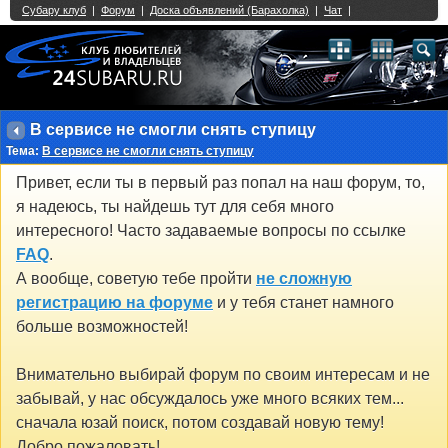
Single Sign On provided by
vBSSO
1
2
3
4
5
6
7
8
9
10
11
12
13
14
15
16
17
18
19
20
21
22
23
24
25
26
27
28
29
30
31
32
33
34
35
36
37
38
39
40
41
42
43
В сервисе не смогли снять ступицу
Тема:
В сервисе не смогли снять ступицу
Привет, если ты в первый раз попал на наш форум, то,
я надеюсь, ты найдешь тут для себя много
интересного! Часто задаваемые вопросы по ссылке
FAQ
.
А вообще, советую тебе пройти
не сложную
регистрацию на форуме
и у тебя станет намного
больше возможностей!
Внимательно выбирай форум по своим интересам и не
забывай, у нас обсуждалось уже много всяких тем...
сначала юзай поиск, потом создавай новую тему!
Добро пожаловать!