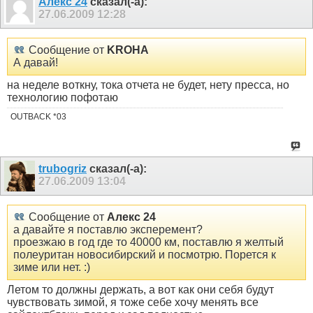
Алекс 24
сказал(-а):
27.06.2009
12:28
Сообщение от
KROHA
А давай!
на неделе воткну, тока отчета не будет, нету пресса, но
технологию пофотаю
OUTBACK *03
trubogriz
сказал(-а):
27.06.2009
13:04
Сообщение от
Алекс 24
а давайте я поставлю эксперемент?
проезжаю в год где то 40000 км, поставлю я желтый
полеуритан новосибирский и посмотрю. Порется к
зиме или нет. :)
Летом то должны держать, а вот как они себя будут
чувствовать зимой, я тоже себе хочу менять все