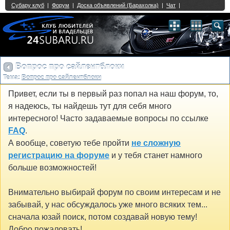
Single Sign On provided by
vBSSO
1
2
3
4
5
6
7
8
9
10
11
12
13
14
15
16
17
18
19
20
21
22
23
24
25
26
27
28
29
30
31
32
33
34
35
36
37
38
39
40
41
42
43
Вопрос про сайлентблоки
Тема:
Вопрос про сайлентблоки
Привет, если ты в первый раз попал на наш форум, то,
я надеюсь, ты найдешь тут для себя много
интересного! Часто задаваемые вопросы по ссылке
FAQ
.
А вообще, советую тебе пройти
не сложную
регистрацию на форуме
и у тебя станет намного
больше возможностей!
Внимательно выбирай форум по своим интересам и не
забывай, у нас обсуждалось уже много всяких тем...
сначала юзай поиск, потом создавай новую тему!
Добро пожаловать!