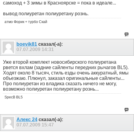
самоход + 3 зимы в Красноярске = пока в идеале...
вывод полиуретан полиуретану рознь.
атмо Форик + турбо Скай
boevik81
сказал(-а):
07.07.2009
14:31
Уже второй комплект новосибирского полиуретана
рвется вхлам (задние сайленты передних рычагов BL5).
Ходят около 8 тысяч, стиль езды очень аккуратный, ямы
объезжаю. Плюнул, заказал оригинальные сайленты...
Про полиуретан из владика сказать ничего не могу,
возможно полиуретан полиуретану рознь...
SpecB BL5
Алекс 24
сказал(-а):
07.07.2009
15:47