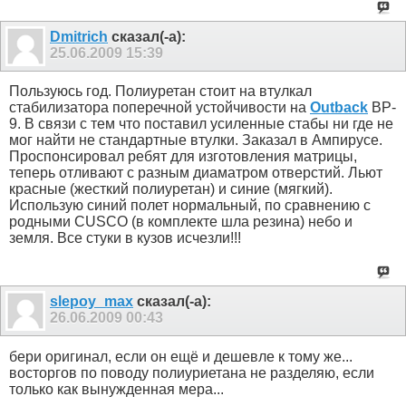
Dmitrich
сказал(-а):
25.06.2009
15:39
Пользуюсь год. Полиуретан стоит на втулкал
стабилизатора поперечной устойчивости на
Outback
BP-
9. В связи с тем что поставил усиленные стабы ни где не
мог найти не стандартные втулки. Заказал в Ампирусе.
Проспонсировал ребят для изготовления матрицы,
теперь отливают с разным диаматром отверстий. Льют
красные (жесткий полиуретан) и синие (мягкий).
Использую синий полет нормальный, по сравнению с
родными CUSCO (в комплекте шла резина) небо и
земля. Все стуки в кузов исчезли!!!
slepoy_max
сказал(-а):
26.06.2009
00:43
бери оригинал, если он ещё и дешевле к тому же...
восторгов по поводу полиуриетана не разделяю, если
только как вынужденная мера...