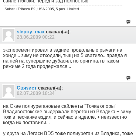
сайлентблоки, перед и зад полностью
Subaru Tribeca B9, USA 2005, 5 pas. Limited
slepoy_max
сказал(-а):
28.06.2009
00:22
эксперементировал в задние продольные рычаги на
хонде... зиму не отходили, тыщ на 5 хватило...правда я
на ней на супершипе дубасил, но оригинал в таком
режиме 2 года продержался...
Связист
сказал(-а):
02.07.2009
18:34
на Скае полиуретановые сайленты "Точка опоры"
Владивостокские выдержали перегон из Владика + зиму
тож в песчанке ездил, и сейчас в идеале, + неизвестно
когда их поставили...
у друга на Легаси BD5 тоже полиуретан из Владика, тоже