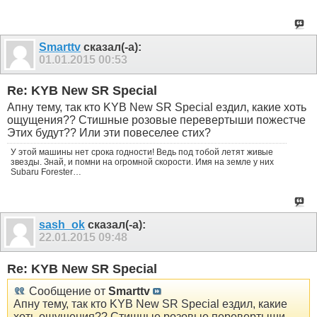
Smarttv
сказал(-а):
01.01.2015
00:53
Re: KYB New SR Special
Апну тему, так кто KYB New SR Special ездил, какие хоть
ощущения?? Стишные розовые перевертыши пожестче
Этих будут?? Или эти повеселее стих?
У этой машины нет срока годности! Ведь под тобой летят живые
звезды. Знай, и помни на огромной скорости. Имя на земле у них
Subaru Forester…
sash_ok
сказал(-а):
22.01.2015
09:48
Re: KYB New SR Special
Сообщение от
Smarttv
Апну тему, так кто KYB New SR Special ездил, какие
хоть ощущения?? Стишные розовые перевертыши