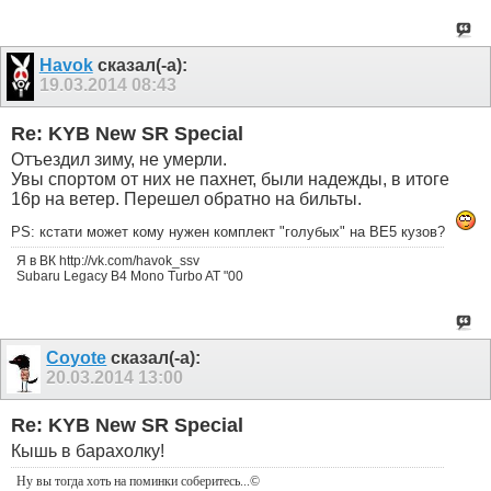
Havok
сказал(-а):
19.03.2014
08:43
Re: KYB New SR Special
Отъездил зиму, не умерли.
Увы спортом от них не пахнет, были надежды, в итоге
16р на ветер. Перешел обратно на бильты.
PS: кстати может кому нужен комплект "голубых" на BE5 кузов?
Я в ВК http://vk.com/havok_ssv
Subaru Legacy B4 Mono Turbo AT "00
Coyote
сказал(-а):
20.03.2014
13:00
Re: KYB New SR Special
Кышь в барахолку!
Ну вы тогда хоть на поминки соберитесь
...©