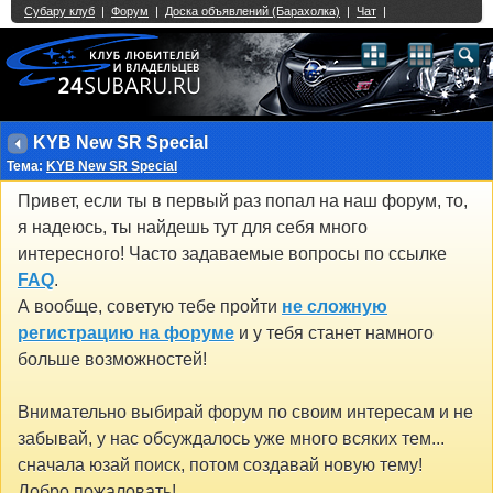
Single Sign On provided by
vBSSO
1
2
3
4
5
6
7
8
9
10
11
12
13
14
15
16
17
18
19
20
21
22
23
24
25
26
27
28
29
30
31
32
33
34
35
36
37
38
39
40
41
42
43
KYB New SR Special
Тема:
KYB New SR Special
Привет, если ты в первый раз попал на наш форум, то,
я надеюсь, ты найдешь тут для себя много
интересного! Часто задаваемые вопросы по ссылке
FAQ
.
А вообще, советую тебе пройти
не сложную
регистрацию на форуме
и у тебя станет намного
больше возможностей!
Внимательно выбирай форум по своим интересам и не
забывай, у нас обсуждалось уже много всяких тем...
сначала юзай поиск, потом создавай новую тему!
Добро пожаловать!