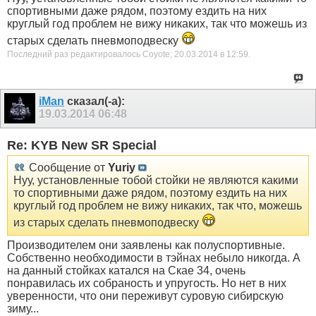
спортивными даже рядом, поэтому ездить на них
круглый год проблем не вижу никаких, так что можешь из
старых сделать пневмоподвеску
Последний раз редактировалось Coyote; 20.03.2014 в
12:59
.
iMan
сказал(-а):
19.03.2014
06:48
Re: KYB New SR Special
Сообщение от
Yuriy
Нуу, установленные тобой стойки не являются какими
то спортивными даже рядом, поэтому ездить на них
круглый год проблем не вижу никаких, так что, можешь
из старых сделать пневмоподвеску
Производителем они заявлены как полуспортивные.
Собственно необходимости в тэйнах небыло никогда. А
на данный стойках катался на Скае 34, очень
понравилась их собраность и упругость. Но нет в них
уверенности, что они переживут суровую сибирскую
зиму...