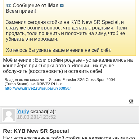
Сообщение от
iMan
Всем привет!
Заменил сегодня стойки на KYB New SR Special, и
сразу же возник вопрос, что делать с родными. Толи
продать, толи починить и положить на зиму, чтоб не
убивать эти морозами.
Хотелось бы узнать ваше мнение на сей счёт.
Моё мнение : Если стойки родные - устанавливались на
конвейере при сборки авто в Японии - их лучше
обслужить (восстановить) и оставить себе!
Владел около семи лет - Subaru Forester SG5 Cross Sport 2004
(Turbo 5мкпп) ,
на DRIVE2.RU
- >
http://www.drive2.ru/r/subaru/763850/
Yuriy
сказал(-а):
18.03.2014
23:52
Re: KYB New SR Special
Нуу, установленные тобой стойки не являются какими-то