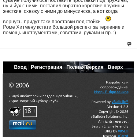
сука не получилось поставить проставки под пружины,
ну и йух с ними. поставил обратно короткие пружины
жесткие. схезжу с ними до минусинска, а вот когда
вернусь, придут таки проставки под стойки
Роме Хитмену кстати большой респект за терпение и
помощь инструментами, советами, руками и пр. :)
Вход
Регистрация
Полная версия
Вверх
Разработка и
© 2006
сопровождение:
Игорь В. Фроленков
«Клуб любителей и владельцев Subaru»,
«Красноярский Субару клуб»
Powered by
vBulletin®
Version 4.2.3
18 +
Copyright © 2026
vBulletin Solutions, Inc.
All rights reserved.
Search Engine Friendly
URLs by
vBSEO
Перевод:
zCarot