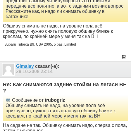
предстоит самому манипулировать со стойками,
передние все понятно, а вот с задними возник вопрос.
Расскажите как, и надо ли снимать обшивку в
багажнике.
Обшиву снимать не надо, на уровне пола всё
прикручено, нужно снять половую обшиву ближе к
креслам, по крайней мере у меня так на BH
Subaru Tribeca B9, USA 2005, 5 pas. Limited
Gimalay
сказал(-а):
29.10.2008
23:14
Re: Как снимаются задние стойки на легаси BE
?
Сообщение от
trubogriz
Обшиву снимать не надо, на уровне пола всё
прикручено, нужно снять половую обшиву ближе к
креслам, по крайней мере у меня так на BH
На седане не так. Обшивку снимать надо, сперва с пола,
затем с боковинок.