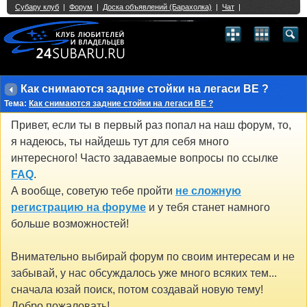
Single Sign On provided by
vBSSO
1
2
3
4
5
6
7
8
9
10
11
12
13
14
15
16
17
18
19
20
21
22
23
24
25
26
27
28
29
30
31
32
33
34
35
36
37
38
39
40
41
42
43
Как снимаются задние стойки на легаси BE ?
Тема:
Как снимаются задние стойки на легаси BE ?
Привет, если ты в первый раз попал на наш форум, то,
я надеюсь, ты найдешь тут для себя много
интересного! Часто задаваемые вопросы по ссылке
FAQ
.
А вообще, советую тебе пройти
не сложную
регистрацию на форуме
и у тебя станет намного
больше возможностей!
Внимательно выбирай форум по своим интересам и не
забывай, у нас обсуждалось уже много всяких тем...
сначала юзай поиск, потом создавай новую тему!
Добро пожаловать!