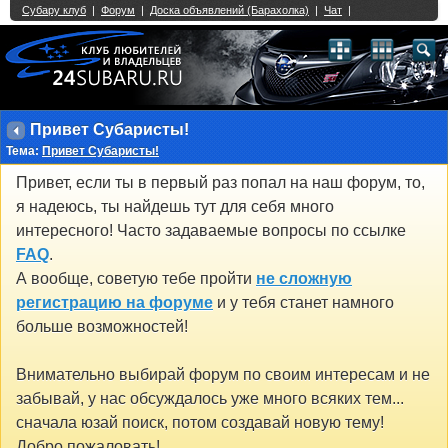
Single Sign On provided by
vBSSO
1
2
3
4
5
6
7
8
9
10
11
12
13
14
15
16
17
18
19
20
21
22
23
24
25
26
27
28
29
30
31
32
33
34
35
36
37
38
39
40
41
42
43
Привет Субаристы!
Тема:
Привет Субаристы!
Привет, если ты в первый раз попал на наш форум, то,
я надеюсь, ты найдешь тут для себя много
интересного! Часто задаваемые вопросы по ссылке
FAQ
.
А вообще, советую тебе пройти
не сложную
регистрацию на форуме
и у тебя станет намного
больше возможностей!
Внимательно выбирай форум по своим интересам и не
забывай, у нас обсуждалось уже много всяких тем...
сначала юзай поиск, потом создавай новую тему!
Добро пожаловать!