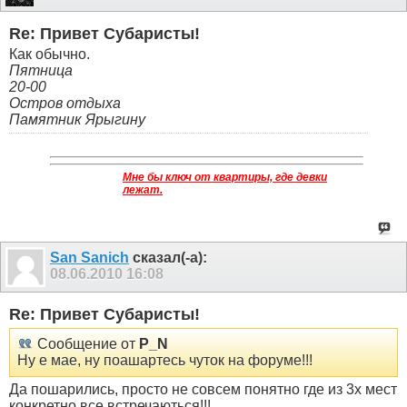
Re: Привет Субаристы!
Как обычно.
Пятница
20-00
Остров отдыха
Памятник Ярыгину
Мне бы ключ от квартиры, где девки
лежат.
San Sanich
сказал(-а):
08.06.2010
16:08
Re: Привет Субаристы!
Сообщение от
P_N
Ну е мае, ну поашартесь чуток на форуме!!!
Да пошарились, просто не совсем понятно где из 3х мест
конкретно все встречаються!!!