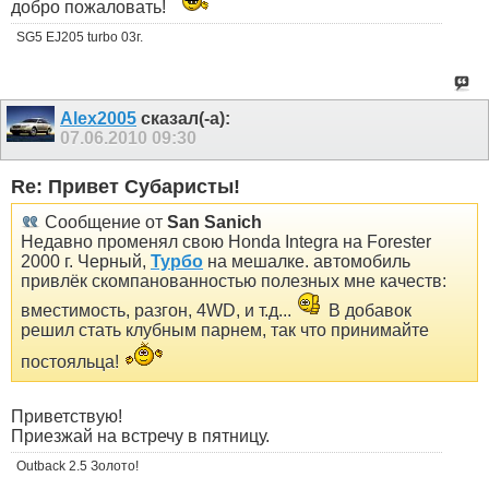
добро пожаловать!
SG5 EJ205 turbo 03г.
Alex2005
сказал(-а):
07.06.2010
09:30
Re: Привет Субаристы!
Сообщение от
San Sanich
Недавно променял свою Honda Integra на Forester
2000 г. Черный,
Турбо
на мешалке. автомобиль
привлёк скомпанованностью полезных мне качеств:
вместимость, разгон, 4WD, и т.д...
В добавок
решил стать клубным парнем, так что принимайте
постояльца!
Приветствую!
Приезжай на встречу в пятницу.
Outback 2.5 Золото!