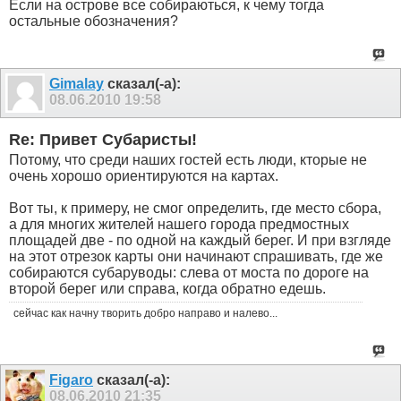
Если на острове все собираються, к чему тогда
остальные обозначения?
Gimalay
сказал(-а):
08.06.2010
19:58
Re: Привет Субаристы!
Потому, что среди наших гостей есть люди, кторые не
очень хорошо ориентируются на картах.
Вот ты, к примеру, не смог определить, где место сбора,
а для многих жителей нашего города предмостных
площадей две - по одной на каждый берег. И при взгляде
на этот отрезок карты они начинают спрашивать, где же
собираются субаруводы: слева от моста по дороге на
второй берег или справа, когда обратно едешь.
сейчас как начну творить добро направо и налево...
Figaro
сказал(-а):
08.06.2010
21:35