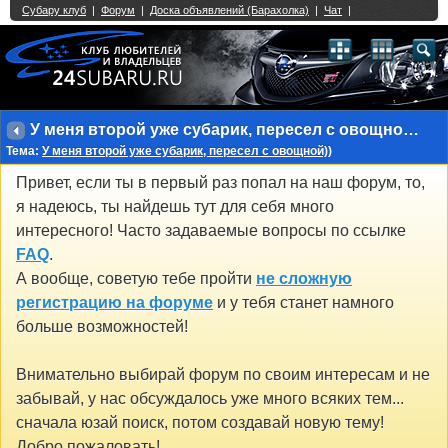
Single Sign On provided by
vBSSO
1
2
3
4
5
6
7
8
9
10
11
12
13
14
15
16
17
18
19
20
21
22
23
24
25
26
27
28
29
30
31
32
33
34
35
36
37
38
39
40
41
42
43
У меня второй уже субарик, пересел с овощной))
Тема:
У меня второй уже субарик, пересел с овощной))
Привет, если ты в первый раз попал на наш форум, то,
я надеюсь, ты найдешь тут для себя много
интересного! Часто задаваемые вопросы по ссылке
FAQ
.
А вообще, советую тебе пройти
не сложную
регистрацию на форуме
и у тебя станет намного
больше возможностей!
Внимательно выбирай форум по своим интересам и не
забывай, у нас обсуждалось уже много всяких тем...
сначала юзай поиск, потом создавай новую тему!
Добро пожаловать!